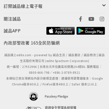
今中外的歷史、名人、傳說和童話等小故事。每書
訂閱誠品線上電子報
選輯了101篇故事：《每天做好一件事》強調智力
智慧、《每天進步一點點》鼓勵勤學精神、《做最
關注誠品
成功的自己》突顯成功品質、《做最出色的自己》
宣揚優秀的品格、《心中有愛天地寬》表達親情真
誠品APP
愛，故事生動有趣，內涵豐富，深具良好的審美價
內政部警政署
165全民防騙網
值和教育功能。
每本書都會根據故事設計有「開心辭典」、「小博
誠品線上eslite.com - powered by 誠品生活 / 誠品書店 / 誠品物流 | 誠品
士」、「名人講堂」或「腦筋急轉彎」、「逗你
生活股份有限公司 (eslite Spectrum Corporation)
玩」、「猜猜看」等啟智性且趣味性的對話框小編
統一編號：27952966 | 台灣台北市信義區松德路204號B1 服務電話：
排，故事張力強，閱讀容易，輕鬆引導孩子與故事
0800-666-798／+886-2-8789-8921
互動，讓閱讀更具趣味性，提升孩子的閱讀樂趣。
本網站已依台灣網站內容分級規定處理｜建議使用瀏覽器版本：Google
Chrome版本60以上 / Firefox版本48以上 / Safari 版本11以上
Passkey Pledge
資通安全管理系統榮獲