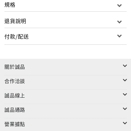
規格
與其給孩子講一個大道理，不如讓孩子讀一則小故
事。
退貨說明
孩子喜歡讀故事書，喜歡說故事，也喜歡扮演故
付款/配送
事。孩子通常在讀、說、演中深入情境了解其中的
道理。如果透過有趣的故事啟迪，將品德教育寓於
其中，不需要家長用正經、嚴肅的態度向孩子灌輸
關於誠品
大道理，讓孩子在閱讀的樂趣中，達到潛移默化的
效果。
合作洽談
「每天Every」系列叢書，每本書精選101個小故
誠品線上
事。讓孩子每天讀故事，每天都進步，重要的是：
每天都快樂！
誠品通路
此系列是以「智慧」、「勤學」、「成功」、「美
營業據點
德」和「真情」為主題，為小學生們精選了大量古