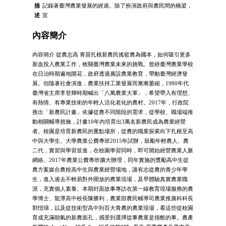
描
記錄著臺灣農業發展的經過。除了扮演政府與農民間的橋梁，
述
宣
內容簡介
內容簡介 從農志高 青苗扎根新農民搖籃農為國本，如何吸引更多
新血投入農業工作，攸關臺灣農業未來的挑戰。曾經臺灣農業學校
在日治時期遍地開花，政府透過廣設農業教育，帶動臺灣經濟發
展。但隨著社會演進，農業扶持工業發展而漸漸萎縮，1980年代
臺灣省主席李登輝時期喊出「八萬農業大軍」，希望帶入有理想、
有熱情、有專業技術的年輕人活化老化的農村。2017年，行政院
推出「新農民計畫」依據從農不同階段的需求，從學校、職場端推
動相關輔導措施，計畫10年內培育出3萬名新農民成為農業經營
者。校園是培育新農民的重點場所，從農的職業探索向下扎根至高
中與大學生。大學農業公費專班2015年試辦，鼓勵年輕農人、農
二代，實習與學習並進，在校園學習同時，即可開始經營農業人脈
網絡。2017年農業公費專班擴大辦理，同年實施的獎勵高中生從
農方案媒合農校高中生與農業經營場地，讓有志從農的青少年學
生，進入過去不輕易對外開放的農業現場，及早體驗真實農業職
涯，充實個人素養。本期封面故事專訪在第一線教育現場服務的農
學博士、龍潭高中校長陳勝利，農業部農民輔導司農業推廣科科長
郭愷珶，以及從技術型高中到百大青農的農業現場，看這些從校園
育成充滿朝氣的新農面孔，感受到選擇從事農業是很酷的事。農產