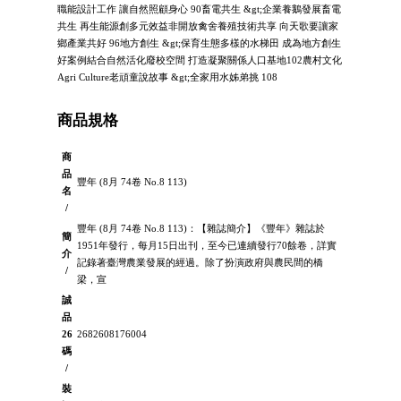
職能設計工作 讓自然照顧身心 90畜電共生 &gt;企業養鵝發展畜電
共生 再生能源創多元效益非開放禽舍養殖技術共享 向天歌要讓家
鄉產業共好 96地方創生 &gt;保育生態多樣的水梯田 成為地方創生
好案例結合自然活化廢校空間 打造凝聚關係人口基地102農村文化
Agri Culture老頑童說故事 &gt;全家用水姊弟挑 108
商品規格
商
品
豐年 (8月 74卷 No.8 113)
名
/
豐年 (8月 74卷 No.8 113)：【雜誌簡介】《豐年》雜誌於
簡
1951年發行，每月15日出刊，至今已連續發行70餘卷，詳實
介
記錄著臺灣農業發展的經過。除了扮演政府與農民間的橋
/
梁，宣
誠
品
26
2682608176004
碼
/
裝