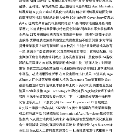
新豐味 Agri Nova胡瓜 &gt;胡瓜種苗3號─夏美 夏季豐產良果率高
耐熱、全雌性、單為結果佳 適設施栽培 6運銷焦點 Agri Marketing
鮮乳產銷 &gt;自力達成差異化行銷典範 解析臺灣鮮乳產銷面對紐
西蘭液態乳挑戰 新鮮就是最大優勢 10封面故事 Cover Story從農志
高&gt;從農志高青苗扎根新農民搖籃 18臺灣農校地圖窺見臺灣農
業歷史 20從農校特產看學校特色從北到南5間農業科系大學精選農
食產品 22客座總編輯桃園市立龍潭高中校長｜陳勝利讓孩子走想
走的路 獎勵從農政策將興趣變志業從農重點不離質與量 多方學習
提升產業素質 24培育新農民 從在校高中生開始農業現場成為教育
一環 廣納各年齡從農探索 30直擊農校教育現場！實戰從配種、接
生到加工出售落實農場到餐桌 佳冬高農畜保科一貫化教學 34畜牧
體驗點亮職涯方向 賴政彥築夢盼成牧場主從「頭痛人物」到農場
主管 務實立志認清產業面貌 42產銷策略瞄準供需缺口 夏季逆勢栽
牛蕃茄、胡瓜活用課程所學 在南投山區種出好瓜果 50豐寫真 Agri
Album大紅小紅落餐盤 60植人植語 Gardening Tips蔓藤植物 &gt;
蔓藤植物遮陽散熱 迎戰夏季酷暑攀上爬下美化環境 懸垂覆蓋繁盛
消夏 62農業技術 Agri Technology合理化施肥 &gt;氣候變遷下栽培
管理 玉米生物質累積與養分需求（下）《因應氣候變遷作物科學
化管理系列三》 68農友心得 Farmers’ ExperienceKFF自然農法
&gt;以土壤微生物為核心 KKF農法友善生產循環利用農業廢棄物
省工省時成本低 78國際新知 International Agri Newsletter氣候智慧
型農業 &gt;從土壤實現永續未來 各國氣候智慧型農業現況兼顧糧
食生產與減碳 因地制宜調整農業系統 84農業經營 Agri Business綠
色照顧 &gt;助人工作與農業經營合一 社會性農場進行式根據不同