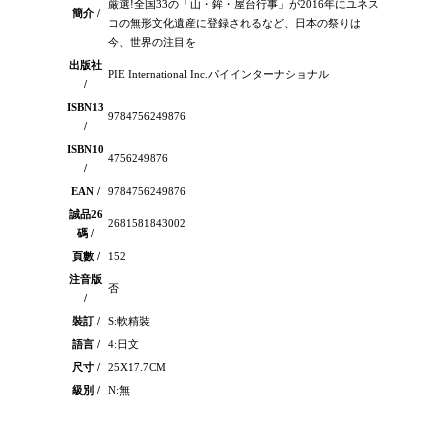
厳選!全国33の「山・鉾・屋台行事」が2016年にユネス
簡介 /
コの無形文化遺産に登録されるなど、日本の祭りは
今、世界の注目を
出版社
PIE International Inc.パイインターナショナル
/
ISBN13
9784756249876
/
ISBN10
4756249876
/
EAN /
9784756249876
誠品26
2681581843002
碼 /
頁數 /
152
注音版
否
/
裝訂 /
S:軟精裝
語言 /
4:日文
尺寸 /
25X17.7CM
級別 /
N:無