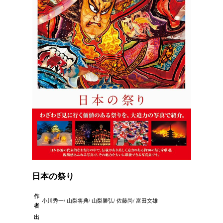
日本の祭り
作
小川秀一/ 山梨将典/ 山梨勝弘/ 佐藤尚/ 富田文雄
者
出