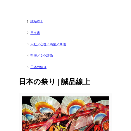
誠品線上
日文書
人社／心理／商業／其他
哲學／文化評論
日本の祭り
日本の祭り | 誠品線上