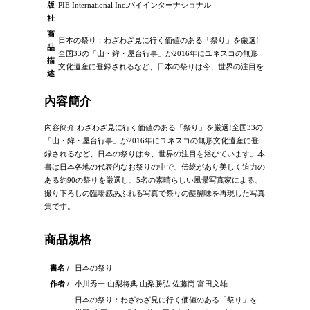
版
PIE International Inc.パイインターナショナル
社
商
日本の祭り：わざわざ見に行く価値のある「祭り」を厳選!
品
全国33の「山・鉾・屋台行事」が2016年にユネスコの無形
描
文化遺産に登録されるなど、日本の祭りは今、世界の注目を
述
內容簡介
內容簡介 わざわざ見に行く価値のある「祭り」を厳選!全国33の
「山・鉾・屋台行事」が2016年にユネスコの無形文化遺産に登
録されるなど、日本の祭りは今、世界の注目を浴びています。本
書は日本各地の代表的なお祭りの中で、伝統があり美しく迫力の
ある約90の祭りを厳選し、5名の素晴らしい風景写真家による、
撮り下ろしの臨場感あふれる写真で祭りの醍醐味を再現した写真
集です。
商品規格
書名 /
日本の祭り
作者 /
小川秀一 山梨将典 山梨勝弘 佐藤尚 富田文雄
日本の祭り：わざわざ見に行く価値のある「祭り」を