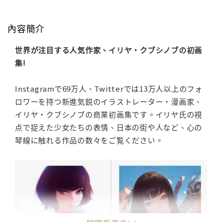
內容簡介
世界が注目する人気作家、イリヤ・クブシノブの初画
集!
Instagramで69万人、Twitterでは13万人以上のフォ
ロワーを持つ新進気鋭のイラストレーター・漫画家、
イリヤ・クブシノブの商業初画集です。イリヤ氏の視
点で捉えた少女たちの表情、日本の街や人など、心の
琴線に触れる作品の数々をご覧ください。