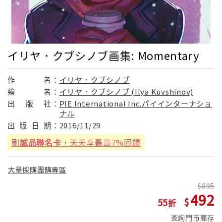
イリヤ．クブシノブ画集: Momentary
作
者：
イリヤ．クブシノブ
繪
者：
イリヤ．クブシノブ (Ilya Kuvshinov)
出
版
社：
PIE International Inc.パイインターナショ
ナル
出
版
日
期：
2016/11/29
刷
誠品聯名卡
，天天享最高7%回饋
大量採購團購專區
895
492
55
查詢門市庫存