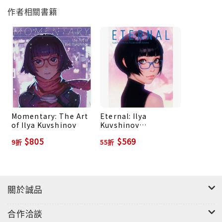
作者相關書籍
Momentary: The Art
Eternal: Ilya
of Ilya Kuvshinov
Kuvshinov
Illustration Works
$805
$569
9折
55折
關於誠品
合作洽談