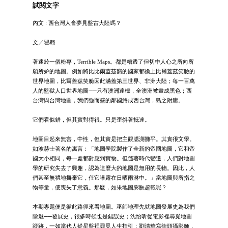
試閱文字
內文 : 西台灣人會夢見盤古大陸嗎？
文／翟翱
著迷於一個粉專，Terrible Maps。都是糟透了但切中人心之所向所
願所妒的地圖。例如將比比爾蓋茲窮的國家都換上比爾蓋茲笑臉的
世界地圖，比爾蓋茲笑臉因此滿蓋第三世界、非洲大陸；每一百萬
人的監獄人口世界地圖──只有澳洲達標，全澳洲被畫成黑色；西
台灣與台灣地圖，我們強而盛的鄰國終成西台灣，島之附庸。
它們看似錯，但其實對得很。只是歪斜著抵達。
地圖目起來無害，中性，但其實是把主觀臆測攤平。其實很文學。
如波赫士著名的寓言：「地圖學院製作了全新的帝國地圖，它和帝
國大小相同，每一處都對應到實物。但隨著時代變遷，人們對地圖
學的研究失去了興趣，認為這麼大的地圖是無用的長物。因此，人
們甚至無禮地摒棄它，任它曝露在日晒雨淋中。」當地圖與所指之
物等量，便喪失了意義。那麼，如果地圖膨脹超載呢？
本期專題便是循此路徑來看地圖。巫師地理先就地圖發展史為我們
除魅──發展史，很多時候也是錯誤史；沈怡昕從電影裡尋覓地圖
蹤跡，一如當代人從星盤裡尋覓人生指引；劉清華寫街頭攝影師，