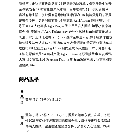
新標竿，走訪旗艦級洗選廠 24 建構最強防護罩，蛋雞產業生物安
全教戰指南 34 布署蛋雞未來市場，百年福壽打的一手好算盤 40
實踐有雞生活，從缺蛋省思母雞的動物福利 48 鵪鶉蛋起飛，不只
是雞蛋後援，更是開疆前鋒 54 豐寫真 Agri Album 轉吧轉吧！七
彩玉米 64 人物專訪 Agri People 天上星星在人間 印加果小農榨油
摘金 66 農業技術 Agri Technology 合理化施肥 &gt;調節實作以抗
高溫、水分及其他逆境（下） 72 臺灣金線連 &gt;林下經濟作物栽
培管理及其效益評估 82 寵物草 &gt;友善環境的禾豆混植寵物草栽
培技術 88 他山之石 Agri Case 雞肉產業 &gt;借鏡日本，禽舍升級
＋強化育種差異 94 農村文化 Agri Culture 老頑童說故事 &gt;養鴨
人家 102 寶島水果 Formosa Fruit 香蕉 &gt;嬌矯不驕，香蕉王國話
說從頭 104
商品規格
商
品
豐年 (5月 73卷 No.5 112)
名
/
豐年 (5月 73卷 No.5 112)：，蛋蛋補給線永續、友善、有韌
簡
性2023年初蛋價與供需問題橫掃全球，氣候變遷與禽流感成
介
為兩大魔頭，讓蛋雞產業瑟瑟發抖，消費者人心惶惶。本期
/
《