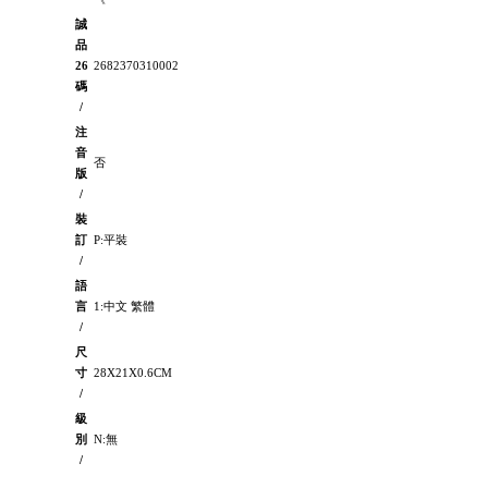
誠
品
26
2682370310002
碼
/
注
音
否
版
/
裝
訂
P:平裝
/
語
言
1:中文 繁體
/
尺
寸
28X21X0.6CM
/
級
別
N:無
/