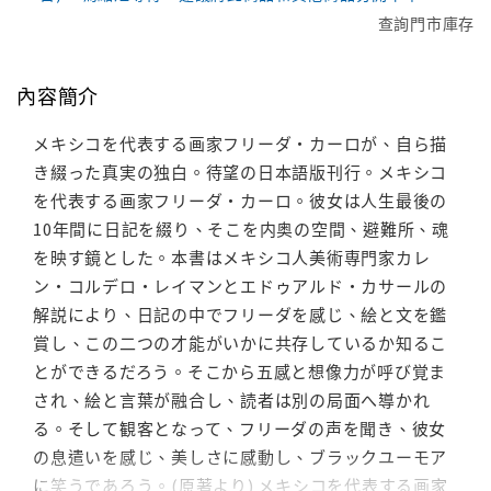
查詢門市庫存
內容簡介
メキシコを代表する画家フリーダ・カーロが、自ら描
き綴った真実の独白。待望の日本語版刊行。メキシコ
を代表する画家フリーダ・カーロ。彼女は人生最後の
10年間に日記を綴り、そこを内奥の空間、避難所、魂
を映す鏡とした。本書はメキシコ人美術専門家カレ
ン・コルデロ・レイマンとエドゥアルド・カサールの
解説により、日記の中でフリーダを感じ、絵と文を鑑
賞し、この二つの才能がいかに共存しているか知るこ
とができるだろう。そこから五感と想像力が呼び覚ま
され、絵と言葉が融合し、読者は別の局面へ導かれ
る。そして観客となって、フリーダの声を聞き、彼女
の息遣いを感じ、美しさに感動し、ブラックユーモア
に笑うであろう。(原著より) メキシコを代表する画家