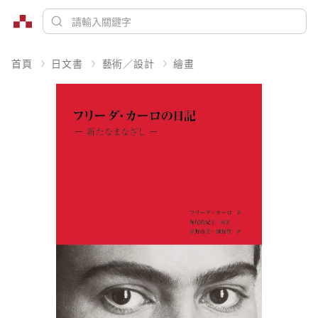
首頁
日文書
藝術／設計
繪畫