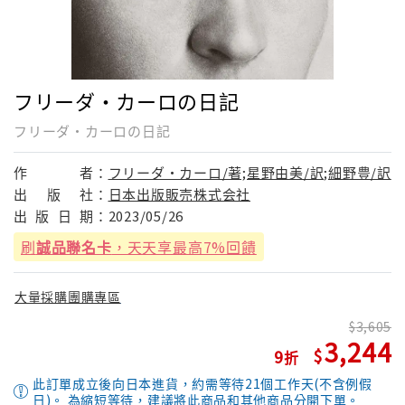
フリーダ・カーロの日記
フリーダ・カーロの日記
作
者：
フリーダ・カーロ/著;星野由美/訳;細野豊/訳
出
版
社：
日本出版販売株式会社
出
版
日
期：
2023/05/26
刷
誠品聯名卡
，天天享最高7%回饋
大量採購團購專區
3,605
3,244
9
此訂單成立後向日本進貨，約需等待21個工作天(不含例假
日)。 為縮短等待，建議將此商品和其他商品分開下單。