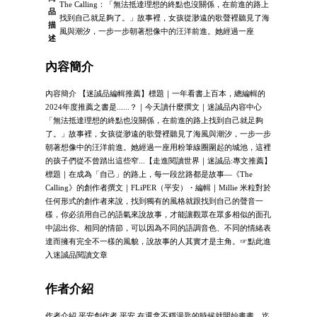
The Calling：「無法抵達理想的終點也沒關係，在前進的路上
品
找到自己就足夠了。」故事裡，女孩從渺遠的歌聲裡聽見了海
描
風與潮汐，一步一步朝著想像中的汪洋前進。她經過一座
述
內容簡介
內容簡介 【迷誠品編輯推薦】標題｜一年看書上百本，總編輯的
2024年度推薦之書是......？｜今天讀什麼撰文｜迷誠品內容中心
「無法抵達理想的終點也沒關係，在前進的路上找到自己就足夠
了。」故事裡，女孩從渺遠的歌聲裡聽見了海風與潮汐，一步一步
朝著想像中的汪洋前進。她經過一座用粉筆線圈圍起的城池，這裡
的孩子們從不曾踏出這些窄...【走進閱讀世界｜迷誠品:專文推薦】
標題｜在成為「自己」的路上，每一段岔路都是故事—《The
Calling》的創作者撰文｜FLiPER（平安）・編輯｜Millie 米粒對於
任何形式的創作者來說，找到獨有的風格就跟找到自己的聲音一
樣，你必須用自己的語氣來說故事，才能讓觀眾在眾多相似的面孔
中認出你。相同的情節，可以因為不同的語調音色、不同的情緒表
達而擁有完全不一樣的風貌，說故事的人其實才是主角。☞點此進
入迷誠品閱讀文章
作者介紹
作者介紹 平安創作者 平安 在還拿不穩湯匙的時候就開始畫畫，迄