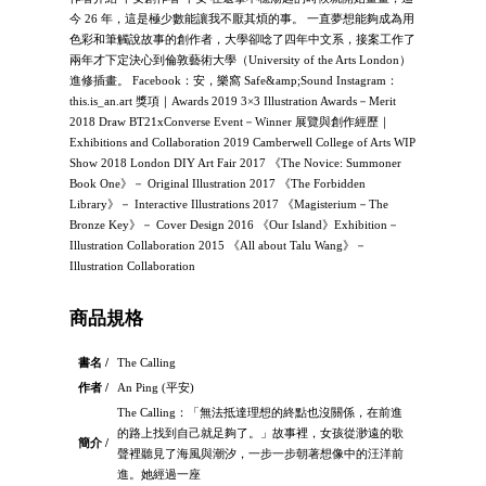
今 26 年，這是極少數能讓我不厭其煩的事。 一直夢想能夠成為用
色彩和筆觸說故事的創作者，大學卻唸了四年中文系，接案工作了
兩年才下定決心到倫敦藝術大學（University of the Arts London）
進修插畫。 Facebook：安，樂窩 Safe&amp;Sound Instagram：
this.is_an.art 獎項｜Awards 2019 3×3 Illustration Awards－Merit
2018 Draw BT21xConverse Event－Winner 展覽與創作經歷｜
Exhibitions and Collaboration 2019 Camberwell College of Arts WIP
Show 2018 London DIY Art Fair 2017 《The Novice: Summoner
Book One》－ Original Illustration 2017 《The Forbidden
Library》－ Interactive Illustrations 2017 《Magisterium－The
Bronze Key》－ Cover Design 2016 《Our Island》Exhibition－
Illustration Collaboration 2015 《All about Talu Wang》－
Illustration Collaboration
商品規格
書名 /
The Calling
作者 /
An Ping (平安)
The Calling：「無法抵達理想的終點也沒關係，在前進
的路上找到自己就足夠了。」故事裡，女孩從渺遠的歌
簡介 /
聲裡聽見了海風與潮汐，一步一步朝著想像中的汪洋前
進。她經過一座