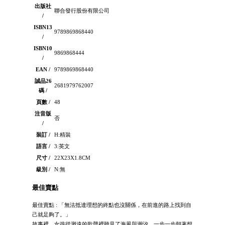
出版社
聯合發行股份有限公司
/
ISBN13
9789869868440
/
ISBN10
9869868444
/
EAN /
9789869868440
誠品26
2681979762007
碼 /
頁數 /
48
注音版
否
/
裝訂 /
H:精裝
語言 /
3:英文
尺寸 /
22X23X1.8CM
級別 /
N:無
最佳賣點
最佳賣點 : 「無法抵達理想的終點也沒關係，在前進的路上找到自
己就足夠了。」
故事裡，女孩從渺遠的歌聲裡聽見了海風與潮汐，一步一步朝著想