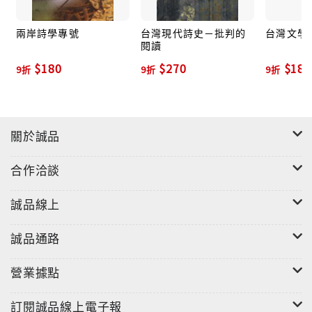
兩岸詩學專號
台灣現代詩史－批判的
台灣文學
閱讀
$180
$270
$180
9折
9折
9折
關於誠品
合作洽談
誠品線上
誠品通路
營業據點
訂閱誠品線上電子報