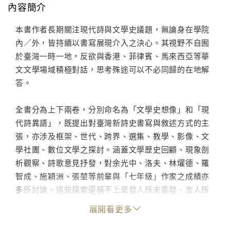
內容簡介
本書作者長期關注現代詩與文學史議題，無論身在學院
內／外，皆持續以書寫展現介入之決心。其視野不自囿
於臺灣一時一地，反欲與香港、菲律賓、馬來西亞等華
文文學場域積極對話，思考殊途可以不必同歸的在地解
答。
全書分為上下兩卷，分別命名為「文學史想像」和「現
代詩異語」，既提出對臺灣新詩史書寫與敘述方式的主
張，亦涉及框架、世代、跨界、選集、教學、影像、文
學社團、數位文學之探討。涵蓋文學歷史回顧、現象剖
析觀察、詩歌意見抒發，對余光中、洛夫、林燿德、羅
智成、施穎洲、張堃等前輩與「七年級」作家之成績亦
多所討論。這些探索還稱不上是發人所未能發、言人所
未敢言，唯盼書中所錄種種異語，日後莫成無用囈語！
展開看更多