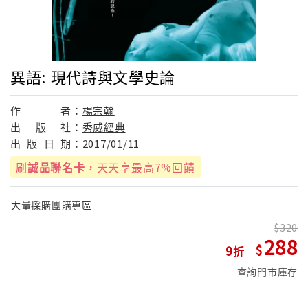
異語: 現代詩與文學史論
作
者：
楊宗翰
出
版
社：
秀威經典
出
版
日
期：
2017/01/11
刷
誠品聯名卡
，天天享最高7%回饋
大量採購團購專區
320
288
9
查詢門市庫存