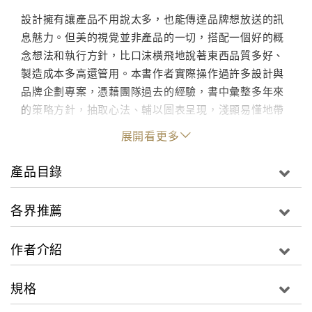
設計擁有讓產品不用說太多，也能傳達品牌想放送的訊
息魅力。但美的視覺並非產品的一切，搭配一個好的概
念想法和執行方針，比口沫橫飛地說著東西品質多好、
製造成本多高還管用。本書作者實際操作過許多設計與
品牌企劃專案，憑藉團隊過去的經驗，書中彙整多年來
的策略方針，抽取心法、輔以圖表呈現，淺顯易懂地帶
讀者理解應用，透過有效的企劃，真正發揮設計的力
展開看更多
量。
產品目錄
◎給品牌經營者、設計者、創意發想工作者，你將從本
書學到：
各界推薦
從市場視野拉回品牌價值
從代工到品牌的世代傳承
作者介紹
企劃直析與圓周思維
品牌五感的呈現
規格
擴大發酵、醞釀的期待
讓設計說話