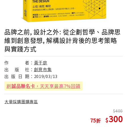
品牌之前, 設計之外: 從企劃哲學、品牌思
維到創意發想, 解構設計背後的思考策略
與實踐方式
作
者：
黃于庭
出
版
社：
創意市集
出
版
日
期：
2019/03/13
刷
誠品聯名卡
，天天享最高7%回饋
大量採購團購專區
400
300
75