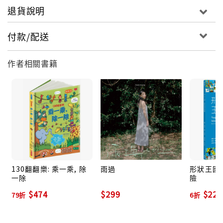
退貨說明
換位思考，找出理解共識
品牌的生生不息
付款/配送
作者相關書籍
130翻翻樂: 乘一乘, 除
雨過
形狀王國:
一除
險
$474
$299
$228
79折
6折