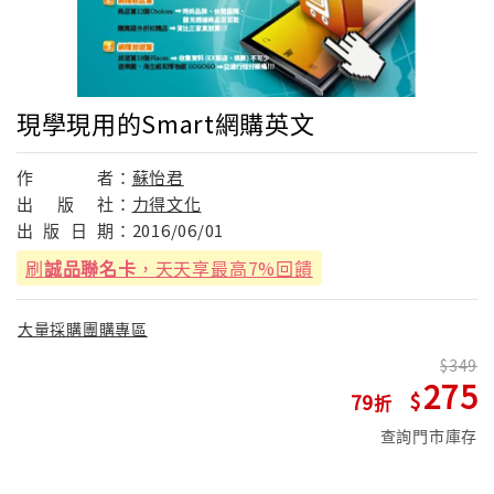
現學現用的Smart網購英文
作
者：
蘇怡君
出
版
社：
力得文化
出
版
日
期：
2016/06/01
刷
誠品聯名卡
，天天享最高7%回饋
大量採購團購專區
349
275
79
查詢門市庫存