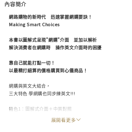
內容簡介
網路購物的新時代 迅速掌握網購要訣！
Making Smart Choices
本書以圖解式呈現"網購"介面 並加以解析
解決消費者在網購時 操作英文介面時的困擾
靠自己就能打點一切！
以最精打細算的價格購買到心儀商品！
網購與英文大結合，
三大特色 學網購也同步練英文!!!
特色1：圖解式介面＋中英對照
3C智慧力猛提升！三大篇章：教學、商品和旅遊篇。從
展開看更多
各情境學網購，解決消費者對在英文網站購物的恐懼，
並提升精打細算的功力！