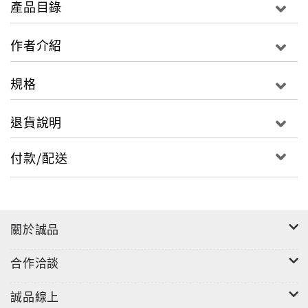
產品目錄
特色2：英文情境全方位學習
作者介紹
精心規劃六大類英語情境，邊網購邊跟朋友閒聊英文網
購，聊著聊著就學會食、衣、住、行、育和樂生活英
規格
語，英文對話一把罩。
ＥＸ：
退貨說明
食、衣：成為『食』尚+『時』尚玩家，樣樣美食精品透
過網購唾手可得，成為"尚蓋讚"的網購達人。
付款/配送
育、樂、住、行：獨特的旅遊體驗 規劃旅遊行程、搞
定交通，背包揹著就出發，享受網購便利，選擇不同的
旅遊方式，異地旅遊趴趴走。
關於誠品
合作洽談
誠品線上