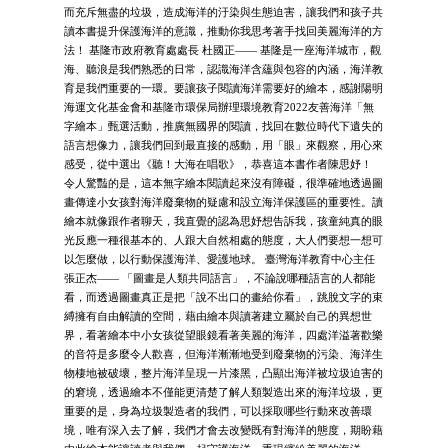
而充斥無盡的垃圾，造成海洋的汙染與生態迫害，讓我們和孩子共
讀本書提升保護海洋的意識，推動你我思考著手找回美麗海洋的方
法！ 基隆市政府教育處處長 杜國正—— 基隆是一座海洋城市，觀
海、聽浪是我們熟悉的日常，認識海洋含蘊與包容的內涵，海洋教
育是我們重要的一環。要讓孩子閱讀海洋需要好的繪本，感謝陽明
海運文化基金會和基隆市環保局辦理環境教育2022友善海洋「無
字繪本」甄選活動，推廣無國界的閱讀，找回在數位時代下遺失的
語言想像力，讓我們回到最直接的感動，用「眼」來觀察，用心來
感受，從中選出《聽！大海在唱歌》，恭喜這本書作者陳思妤！
令人驚豔的是，這本無字繪本閱讀起來沒有障礙，很準確地透過圖
畫傳達小女孩對海洋廢棄物的疑慮和設立海洋保護區的重要性。讀
繪本就像跟作者聊天，我直覺的認為思妤想告訴我，孩童純真的眼
光反應一種很基本的、人跟大自然相處的態度，大人們要想一想可
以怎麼做，以行動保護海洋、愛護地球。 臺灣海洋教育中心主任
張正杰—— 「圖畫是人類共同語言」，不論說哪種語言的人都能
看，而透過圖畫真正是把「說不出口的畫給你看」，跳脫文字的束
縛擁有自由解讀的空間，藉由繪本與讀著建立屬於自己的異想世
界，看著繪本中小女孩從望眼鏡看著美麗的海洋，四處洋溢著歡樂
的音符是多麼令人歡喜，但海洋漸漸地受到廢棄物的污染、海洋生
物棲地被破壞，整片海洋呈現一片漆黑，凸顯出海洋被垃圾迫害的
的窘境，透過繪本不僅能更清楚了解人類製造出來的海洋垃圾，更
重要的是，身為垃圾製造者的我們，可以採取哪些行動來改善環
境，唯有深入去了解，我們才會去改變既有對海洋的態度，期盼藉