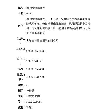
書名 /
聽, 大海在唱歌!
作者 /
suyu
聽, 大海在唱歌!：，★「聽」見海洋的美麗與哀愁船鐘
隨沈船落海，奇蹟地還能發出鐘響。他發現海裡非常美
簡介 /
麗，每天開心地唱歌，吐出的泡泡成為美妙的樂音，吸
引了魚群與他同
出版社
大和書報圖書股份有限公司
/
ISBN13
9789865504885
/
ISBN10
986550488X
/
EAN /
9789865504885
誠品26
2682257312006
碼 /
頁數 /
36
裝訂 /
H:精裝
語言 /
1:中文 繁體
尺寸 /
20X20X1CM
級別 /
N:無