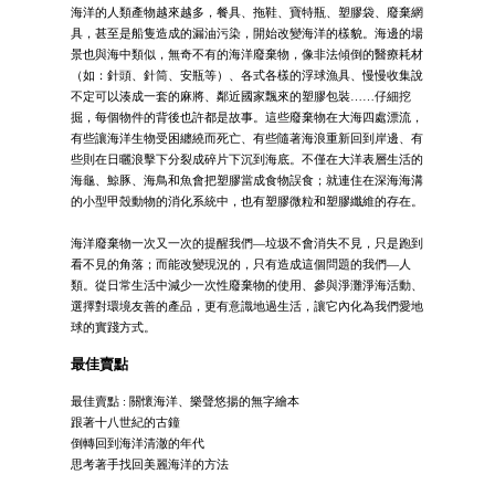
海洋的人類產物越來越多，餐具、拖鞋、寶特瓶、塑膠袋、廢棄網
具，甚至是船隻造成的漏油污染，開始改變海洋的樣貌。海邊的場
景也與海中類似，無奇不有的海洋廢棄物，像非法傾倒的醫療耗材
（如：針頭、針筒、安瓶等）、各式各樣的浮球漁具、慢慢收集說
不定可以湊成一套的麻將、鄰近國家飄來的塑膠包裝……仔細挖
掘，每個物件的背後也許都是故事。這些廢棄物在大海四處漂流，
有些讓海洋生物受困纏繞而死亡、有些隨著海浪重新回到岸邊、有
些則在日曬浪擊下分裂成碎片下沉到海底。不僅在大洋表層生活的
海龜、鯨豚、海鳥和魚會把塑膠當成食物誤食；就連住在深海海溝
的小型甲殼動物的消化系統中，也有塑膠微粒和塑膠纖維的存在。
海洋廢棄物一次又一次的提醒我們—垃圾不會消失不見，只是跑到
看不見的角落；而能改變現況的，只有造成這個問題的我們—人
類。從日常生活中減少一次性廢棄物的使用、參與淨灘淨海活動、
選擇對環境友善的產品，更有意識地過生活，讓它內化為我們愛地
球的實踐方式。
最佳賣點
最佳賣點 : 關懷海洋、樂聲悠揚的無字繪本
跟著十八世紀的古鐘
倒轉回到海洋清澈的年代
思考著手找回美麗海洋的方法