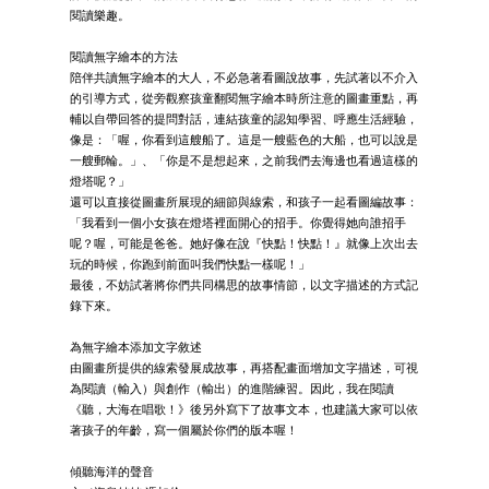
閱讀樂趣。
閱讀無字繪本的方法
陪伴共讀無字繪本的大人，不必急著看圖說故事，先試著以不介入
的引導方式，從旁觀察孩童翻閱無字繪本時所注意的圖畫重點，再
輔以自帶回答的提問對話，連結孩童的認知學習、呼應生活經驗，
像是：「喔，你看到這艘船了。這是一艘藍色的大船，也可以說是
一艘郵輪。」、「你是不是想起來，之前我們去海邊也看過這樣的
燈塔呢？」
還可以直接從圖畫所展現的細節與線索，和孩子一起看圖編故事：
「我看到一個小女孩在燈塔裡面開心的招手。你覺得她向誰招手
呢？喔，可能是爸爸。她好像在說『快點！快點！』就像上次出去
玩的時候，你跑到前面叫我們快點一樣呢！」
最後，不妨試著將你們共同構思的故事情節，以文字描述的方式記
錄下來。
為無字繪本添加文字敘述
由圖畫所提供的線索發展成故事，再搭配畫面增加文字描述，可視
為閱讀（輸入）與創作（輸出）的進階練習。因此，我在閱讀
《聽，大海在唱歌！》後另外寫下了故事文本，也建議大家可以依
著孩子的年齡，寫一個屬於你們的版本喔！
傾聽海洋的聲音