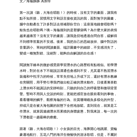
文／海龜姊姊 馮加伶
第一次讀《聽，大海在唱歌！》的時候，沒有文字的畫面，讓我有
點不知所措，習慣用文字和語言接收資訊的我，面對無字的圖畫，
腦中自動產生了許多對話去填補那份空白：這座落地鐘會唱歌嗎？
鯨魚也在唱歌嗎？咦～海龜撞到的是塑膠袋嗎？為什麼大家的表情
越來越痛苦？沒有文字的畫面，讓我急切地透過自問自答，緩解得
不到標準答案的不安感。後來，我把自己的思緒放掉、腦中對話的
音量調小、單純的閱讀畫面、端詳圖畫中的細節，不安感消失了，
變成一種無對錯、沒絕對，能夠自由解讀的自在感！
閱讀無字繪本的微妙感受跟學習潛水的心路歷程有點相似。初學潛
水時，對於在水下不能說話溝通也會感到不安，尤其還不熟習潛水
裝備和中性浮力的時候，常常失控地上升或下沉，還好有潛水教練
在旁關照，用手勢引導我們做出較正確的潛水動作。日後逐漸喜歡
上潛水時不能講話的安靜時刻，只聽的到自己的呼吸聲和微弱背景
聲。暫時不用與人交談的時刻，更能把感官放在眼前看到的事物，
看看珊瑚的觸手、觀察海龜的行為、欣賞珊瑚礁魚多樣化的外型，
抑或只是在被大海包圍的狀態下全然地放鬆。直到現在，就算是工
作潛水、就算因連續潛水而累積的身體疲憊，對我來說，每一次的
下潛都是一趟最棒的療癒。
跟著《聽，大海在唱歌！》小女孩的目光，海豚開心地跳躍、貨輪
豪邁地航行、五花八門的海洋生物愉快的游泳歌唱，但是，不屬於