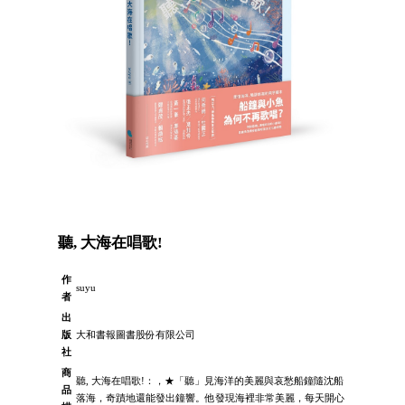
聽, 大海在唱歌!
作
suyu
者
出
版
大和書報圖書股份有限公司
社
商
聽, 大海在唱歌!：，★「聽」見海洋的美麗與哀愁船鐘隨沈船
品
落海，奇蹟地還能發出鐘響。他發現海裡非常美麗，每天開心