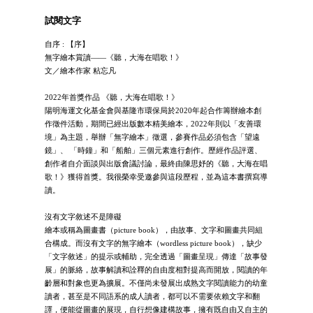
試閱文字
自序 : 【序】
無字繪本賞讀——《聽，大海在唱歌！》
文／繪本作家 粘忘凡
2022年首獎作品 《聽，大海在唱歌！》
陽明海運文化基金會與基隆市環保局於2020年起合作籌辦繪本創
作徵件活動，期間已經出版數本精美繪本，2022年則以「友善環
境」為主題，舉辦「無字繪本」徵選，參賽作品必須包含「望遠
鏡」、 「時鐘」和「船舶」三個元素進行創作。歷經作品評選、
創作者自介面談與出版會議討論，最終由陳思妤的《聽，大海在唱
歌！》獲得首獎。我很榮幸受邀參與這段歷程，並為這本書撰寫導
讀。
沒有文字敘述不是障礙
繪本或稱為圖畫書（picture book），由故事、文字和圖畫共同組
合構成。而沒有文字的無字繪本（wordless picture book），缺少
「文字敘述」的提示或輔助，完全透過「圖畫呈現」傳達「故事發
展」的脈絡，故事解讀和詮釋的自由度相對提高而開放，閱讀的年
齡層和對象也更為擴展。不僅尚未發展出成熟文字閱讀能力的幼童
讀者，甚至是不同語系的成人讀者，都可以不需要依賴文字和翻
譯，便能從圖畫的展現，自行想像建構故事，擁有既自由又自主的