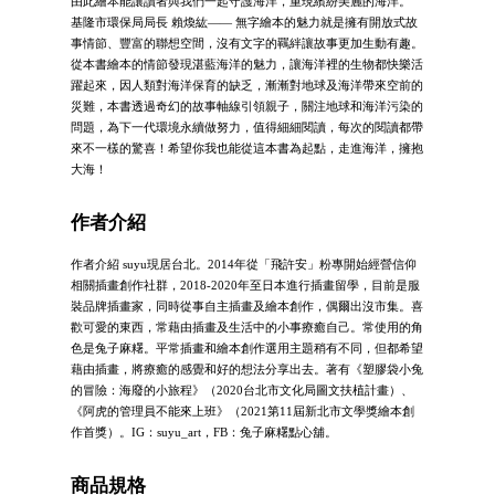
由此繪本能讓讀者與我們一起守護海洋，重現繽紛美麗的海洋。
基隆市環保局局長 賴煥紘—— 無字繪本的魅力就是擁有開放式故
事情節、豐富的聯想空間，沒有文字的羈絆讓故事更加生動有趣。
從本書繪本的情節發現湛藍海洋的魅力，讓海洋裡的生物都快樂活
躍起來，因人類對海洋保育的缺乏，漸漸對地球及海洋帶來空前的
災難，本書透過奇幻的故事軸線引領親子，關注地球和海洋污染的
問題，為下一代環境永續做努力，值得細細閱讀，每次的閱讀都帶
來不一樣的驚喜！希望你我也能從這本書為起點，走進海洋，擁抱
大海！
作者介紹
作者介紹 suyu現居台北。2014年從「飛許安」粉專開始經營信仰
相關插畫創作社群，2018-2020年至日本進行插畫留學，目前是服
裝品牌插畫家，同時從事自主插畫及繪本創作，偶爾出沒市集。喜
歡可愛的東西，常藉由插畫及生活中的小事療癒自己。常使用的角
色是兔子麻糬。平常插畫和繪本創作選用主題稍有不同，但都希望
藉由插畫，將療癒的感覺和好的想法分享出去。著有《塑膠袋小兔
的冒險：海廢的小旅程》（2020台北市文化局圖文扶植計畫）、
《阿虎的管理員不能來上班》（2021第11屆新北市文學獎繪本創
作首獎）。IG：suyu_art，FB：兔子麻糬點心舖。
商品規格