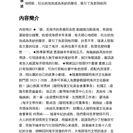
描
地唱歌，吐出的泡泡成為美妙的樂音，吸引了魚群與他同
述
內容簡介
內容簡介 ★「聽」見海洋的美麗與哀愁 船鐘隨沈船落海，奇蹟地
還能發出鐘響。他發現海裡非常美麗，每天開心地唱歌，吐出的泡
泡成為美妙的樂音，吸引了魚群與他同樂。好景不常，隨著人類製
造大量的垃圾，污染了海洋，他再也看不見美景，歌聲也變得憂
愁⋯⋯。 ★附專家導讀 透過繪本作家粘忘凡、海龜姊姊馮加伶的
導讀，引領讀者進入無字繪本的曼妙世界，探討海廢議題，邀請讀
者加入維護海洋環境的行動。 ★獨家設計指環DIY書腰 書腰上設
計有指偶DIY圖形，可自行剪黏出書中角色指環，搭配內頁場景，
演、唱出屬於自己的故事小劇場。 ★隨書附贈陽明海洋文化藝術
館門票 2023 2 28前，憑券可享兩人免費參觀陽明海洋文化藝術
館！ 誠心推薦 何秀綺（陽明海運文化基金會董事長） 杜國正（基
隆市教育處處長） 張正杰（臺灣海洋教育中心主任） 馮加伶（海
龜姊姊） 黃一峯（金鼎獎科普作家・生態教育工作者） 廖鴻基
（海洋文學作家） 鄭貞茂（陽明海運公司董事長） 賴煥紘（基隆
市環保局局長） （依姓氏筆畫排序） 財團法人陽明海運文化基金
會董事長 何秀綺—— 隨著年紀的成熟，我們看待世界變得不同，
大人的世界習慣用文字解讀，用腦來思考，卻讓我們少了想像與可
愛，而無字繪本恰巧引領我們用心來感受。 跟著繪本主角十八世
紀的古鐘，倒轉回到海洋清澈的年代，大海因現代文明的進步，反