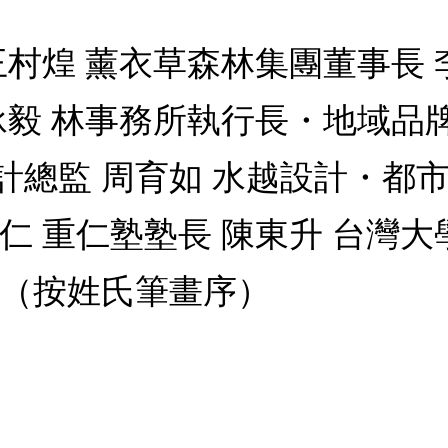
王村煌 薰衣草森林集團董事長 
承毅 林事務所執行長・地域品
設計總監 周育如 水越設計・都
仁 重仁塾塾長 陳東升 台灣大
 （按姓氏筆畫序）