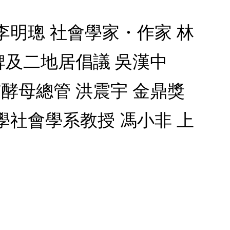
李明璁 社會學家・作家 林
牌及二地居倡議 吳漢中
市酵母總管 洪震宇 金鼎獎
學社會學系教授 馮小非 上