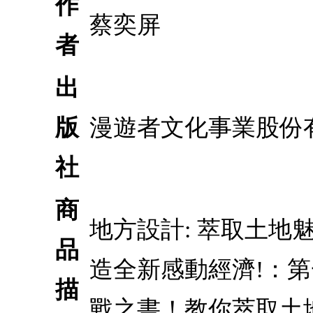
作
蔡奕屏
者
出
版
漫遊者文化事業股份
社
商
地方設計: 萃取土地
品
造全新感動經濟!：
描
戰之書！教你萃取土