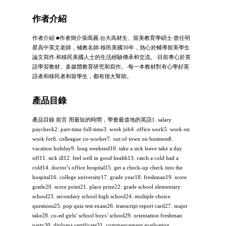
作者介紹
作者介紹 ■作者簡介張瑪麗‧台大高材生、留美教育學碩士‧曾任明
星高中英文老師，補教名師‧移民美國30年，熱心於輔導留美學生
論文寫作‧和移民美國人士的生活經驗傳承和交流。‧目前專心於英
語學習教材、多媒體教育研究和寫作。‧每一本教材對有心學好英
語者和移民者和留學生，都有很大幫助。
產品目錄
產品目錄 前言 用最短的時間，學會最道地的英語1. salary
paycheck2. part-time full-time3. work job4. office work5. work on
work for6. colleague co-worker7. out of town on business8.
vacation holiday9. long weekend10. take a sick leave take a day
off11. sick ill12. feel well in good health13. catch a cold had a
cold14. doctor’s office hospital15. get a check-up check into the
hospital16. college university17. grade year18. freshman19. score
grade20. score point21. place prize22. grade school elementary
school23. secondary school high school24. multiple choice
questions25. pop quiz test exam26. transcript report card27. major
take28. co-ed girls’ school boys’ school29. orientation freshman
party30. diploma certificate31. commencement graduation