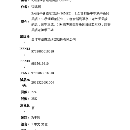
作者 /
張瑪麗
3分鐘學會道地英語 (附MP3)：1.全部都是中學就學過的
英語：30秒通通都記住。2.從會話到單字：老外天天說
簡介 /
的話，速學速成。3.附贈專業美籍播音員錄製MP3：跟著
英語老師學正確
出版社
全球華語魔法講盟股份有限公司
/
ISBN13
9789865616618
/
ISBN10
9865616610
/
EAN /
9789865616618
誠品26
2681326691004
碼 /
頁數 /
224
開數 /
25K
注音版
否
/
裝訂 /
P:平裝
語言 /
1:中文 繁體