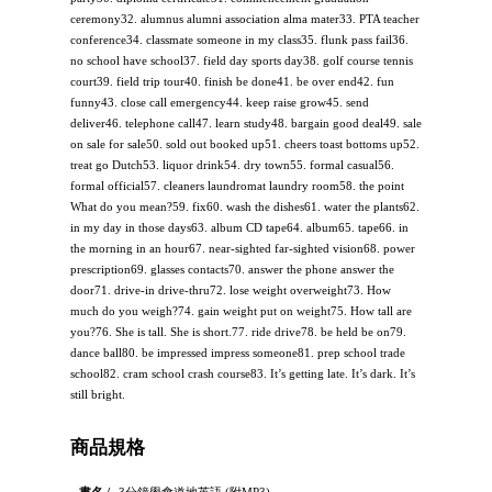
ceremony32. alumnus alumni association alma mater33. PTA teacher
conference34. classmate someone in my class35. flunk pass fail36.
no school have school37. field day sports day38. golf course tennis
court39. field trip tour40. finish be done41. be over end42. fun
funny43. close call emergency44. keep raise grow45. send
deliver46. telephone call47. learn study48. bargain good deal49. sale
on sale for sale50. sold out booked up51. cheers toast bottoms up52.
treat go Dutch53. liquor drink54. dry town55. formal casual56.
formal official57. cleaners laundromat laundry room58. the point
What do you mean?59. fix60. wash the dishes61. water the plants62.
in my day in those days63. album CD tape64. album65. tape66. in
the morning in an hour67. near-sighted far-sighted vision68. power
prescription69. glasses contacts70. answer the phone answer the
door71. drive-in drive-thru72. lose weight overweight73. How
much do you weigh?74. gain weight put on weight75. How tall are
you?76. She is tall. She is short.77. ride drive78. be held be on79.
dance ball80. be impressed impress someone81. prep school trade
school82. cram school crash course83. It’s getting late. It’s dark. It’s
still bright.
商品規格
書名 /
3分鐘學會道地英語 (附MP3)