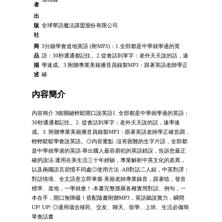
者
出
版
全球華語魔法講盟股份有限公司
社
商
3分鐘學會道地英語 (附MP3)：1.全部都是中學就學過的英
品
語：30秒通通都記住。2.從會話到單字：老外天天說的話，速
描
學速成。3.附贈專業美籍播音員錄製MP3：跟著英語老師學正
述
確
內容簡介
內容簡介 3個關鍵輕鬆開口說英語1. 全部都是中學就學過的英語：
30秒通通都記住。2. 從會話到單字：老外天天說的話，速學速
成。3. 附贈專業美籍播音員錄製MP3：跟著英語老師學正確音調，
輕輕鬆鬆學會說英語。◎內容重點 ‧沒有困難的生字片語，全部都
是中學就學過的英語‧舉出國人最容易犯的英語錯誤，告訴您最正
確的說法‧運用在美生活三十年經驗，專業解析中英文化的差異，
以及兩國語言習慣不同處◎使用方法 ‧AB對話二人組，中英對譯；
對話情境、全文語意立即掌握‧美籍老師專業錄音，跟著唸，發音
標準、道地，一學就會！‧本書完整搜羅各種實用對話、例句，一
本在手，開口無障礙！搭配隨書附贈MP3，英語聽說實力，瞬間
UP! UP! ◎適用場合移民、交友、聊天、留學、上班、生活必備簡
單會話書