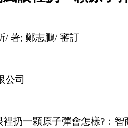
 著; 鄭志鵬/ 審訂
限公司
颱風眼裡扔一顆原子彈會怎樣?：