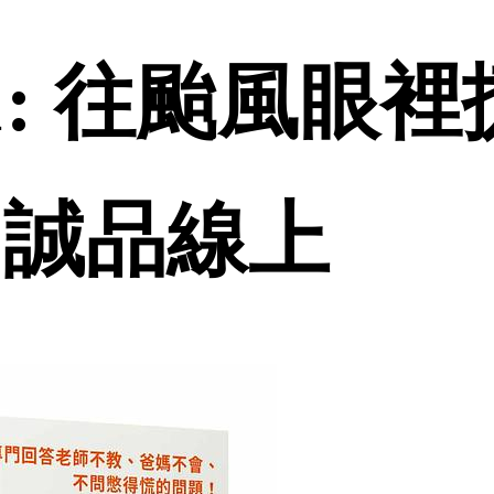
1: 往颱風眼
| 誠品線上