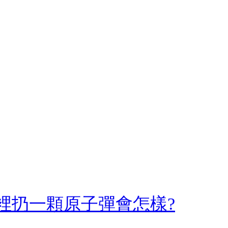
眼裡扔一顆原子彈會怎樣?