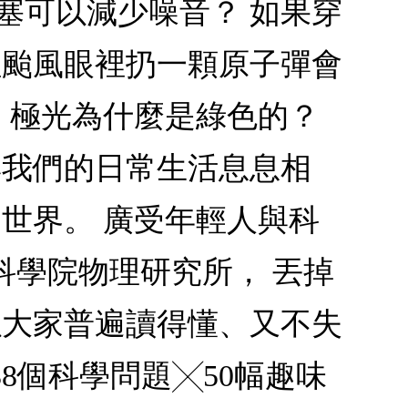
塞可以減少噪音？ 如果穿
往颱風眼裡扔一顆原子彈會
 極光為什麼是綠色的？
與我們的日常生活息息相
世界。 廣受年輕人與科
科學院物理研究所， 丟掉
以大家普遍讀得懂、又不失
8個科學問題╳50幅趣味