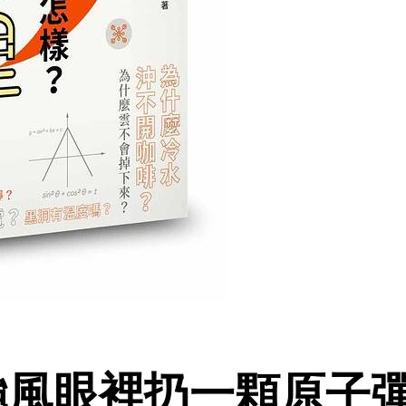
往颱風眼裡扔一顆原子