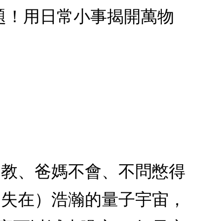
題！用日常小事揭開萬物
不教、爸媽不會、不問憋得
迷失在）浩瀚的量子宇宙，