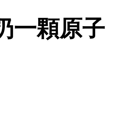
裡扔一顆原子