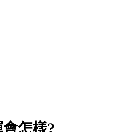
彈會怎樣?