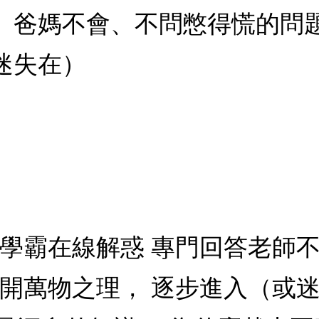
、爸媽不會、不問憋得慌的問
迷失在）
所學霸在線解惑 專門回答老師
揭開萬物之理， 逐步進入（或