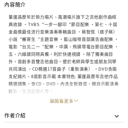
內容簡介
董運昌歷年於新力唱片、風潮唱片旗下之吉他創作曲經
典收錄 ·TVBS“一步一腳印“節目配樂 ·第七、十屆
金曲獎最佳流行音樂演奏專輯曲目 ·蔡智恆（痞子蔡）
小說“檞寄生“主題音樂 ·藍山咖啡首部廣告曲配樂 ·
電影“台北二一“配樂 ·中廣、飛碟等電台節目配樂 ·
五、六線譜同時具備，利於快速視譜 ·除了獨奏曲目
外，首創多首雙吉他曲目，便於老師與學生或朋友同學
共同演出 ·CD精選17首曲子（重新演奏） ·DVD含兩
支紀錄片、8首影音示範 本書特色: 董運昌歷年吉他作品
精選譜集，含CD、DVD，內含全新錄音，親自示範演奏
錄影，生活紀錄片等。
展開看更多
作者介紹