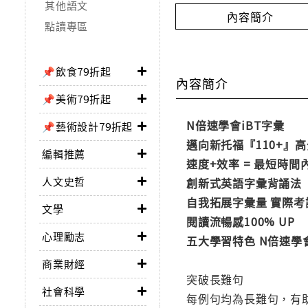
其他語文
內容簡介
點讀專區
📌飲食79折起
內容簡介
📌美術79折起
N倍速學會iBT字彙
📌藝術設計79折起
邁向新托福『110+』
編輯推薦
速度+效率 = 最短時
人文史哲
創新式英語字彙背誦法
自我拓展字彙量 實際
文學
閱讀流暢感100% UP
心理勵志
五大學習特色 N倍速學會
商業財經
突破長難句
社會科學
每例句均為長難句，有助於