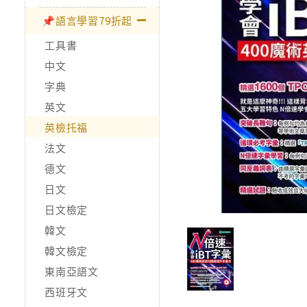
📌語言學習79折起
工具書
中文
字典
英文
英檢托福
法文
德文
日文
日文檢定
韓文
韓文檢定
東南亞語文
西班牙文