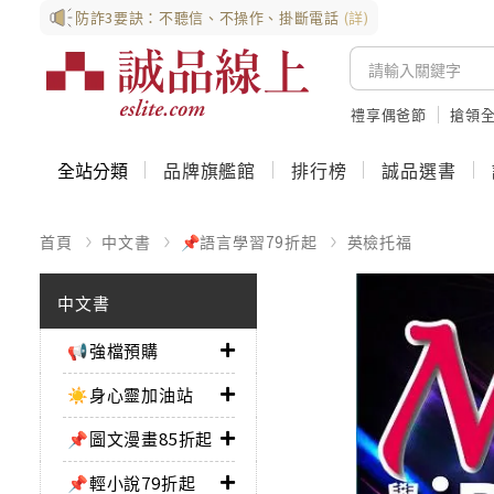
防詐3要訣：不聽信、不操作、掛斷電話
(詳)
禮享偶爸節
搶領全
全站分類
品牌旗艦館
排行榜
誠品選書
首頁
中文書
📌語言學習79折起
英檢托福
中文書
📢強檔預購
☀️身心靈加油站
📌圖文漫畫85折起
📌輕小說79折起