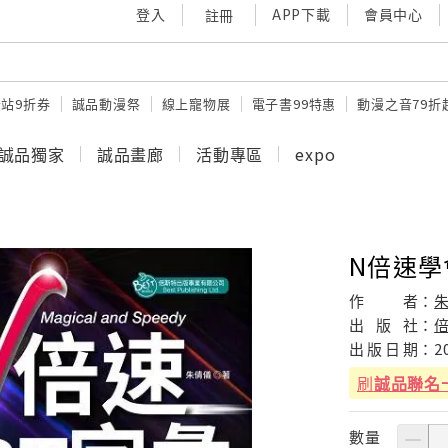
登入
APP下載
會員中心
註冊
站9折券
誠品動漫祭
線上寵物展
電子書99特惠
動漫之音79折
誠品獨家
誠品畫廊
活動專區
expo
N倍速學會
作
者：
出
版
社：
出
版
日
期：
2
刷
誠品聯名
數量