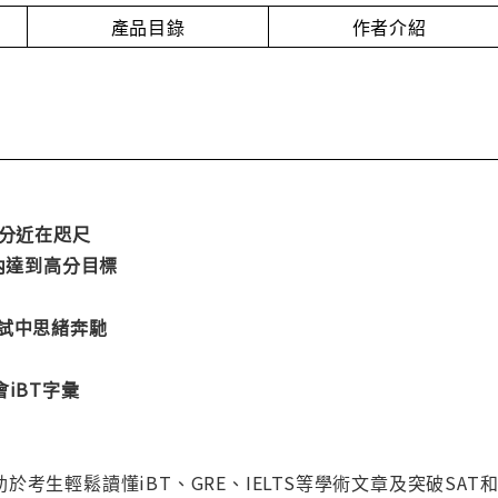
產品目錄
作者介紹
高分近在咫尺
間內達到高分目標
考試中思緒奔馳
iBT字彙
考生輕鬆讀懂iBT、GRE、IELTS等學術文章及突破SAT