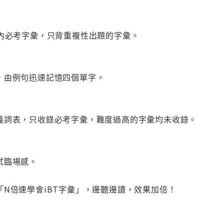
章內必考字彙，只背重複性出題的字彙。
，由例句迅速記憶四個單字。
義詞表，只收錄必考字彙，難度過高的字彙均未收錄。
試臨場感。
N倍速學會iBT字彙」，邊聽邊讀，效果加倍！