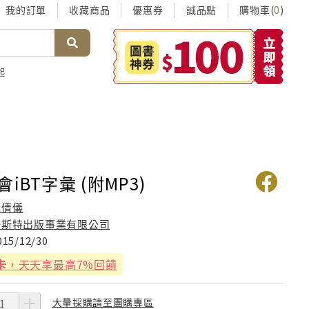
我的訂單
收藏商品
優惠券
誠品點
購物車(
)
0
起
iBT字彙 (附MP3)
朱倩儀
倍斯特出版事業有限公司
015/12/30
卡
，天天享最高7%回饋
大量採購請至團購專區