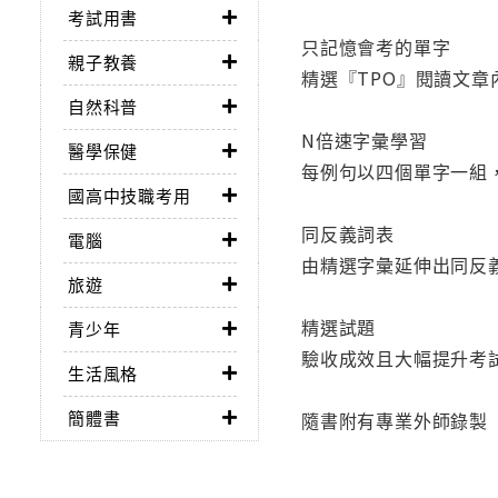
考試用書
只記憶會考的單字
親子教養
精選『TPO』閱讀文
自然科普
N倍速字彙學習
醫學保健
每例句以四個單字一組
國高中技職考用
同反義詞表
電腦
由精選字彙延伸出同反
旅遊
精選試題
青少年
驗收成效且大幅提升考
生活風格
簡體書
隨書附有專業外師錄製「