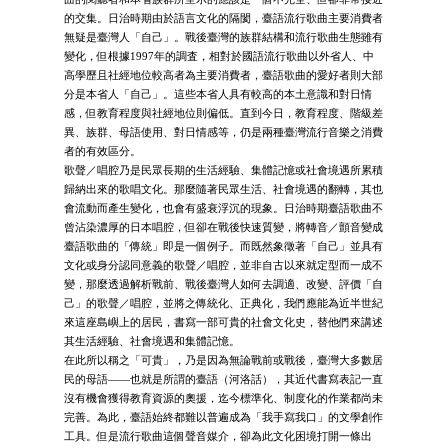
的交集。日治時期由於語言文化的隔閡，臺語流行歌曲主要消費者
無疑是臺灣人「自己」。戰後臺灣的族群結構和流行歌曲生態雖有
變化，但根據1997年的調査，相對於國語流行歌曲以外省人、中
高學歷且社經地位較高者為主要消費者，臺語歌曲的愛好者則大部
分是本省人「自己」。這些本省人具有較高的本土意識和對日情
感，但教育程度與社經地位則偏低。直到今日，教育程度、階級差
異、族群、母語使用、對日情感等，仍是兩種臺灣流行音樂之消費
者的有效區分。
歌聲／唱腔乃是民眾長期的生活經驗、集體記憶或社會境遇所累積
歸納出來的歌唱文化。那麼隨著民眾生活、社會境遇的翻轉，其也
會流動而產生變化，也會有盛衰浮沉的現象。日治時期臺語歌曲不
曾沾染濃厚的日本唱腔，但卻在戰後快速質變，將轉音／顫音變成
臺語歌曲的「傳統」即是一個例子。而既然象徵著「自己」並具有
文化或身分認同意義的歌聲／唱腔，並非自古以來就定型而一成不
變，那麼透過解析戰前、戰後臺灣人如何去調適、改變、評價「自
己」的歌聲／唱腔，並將之傳統化、正典化，我們應能為近半世紀
來這座島嶼上的居民，書寫一部可貴的社會文化史，替他們來講述
其生活經驗、社會境遇和集體記憶。
在此所以稱之「可貴」，乃是因為無論戰前或戰後，臺灣大多數居
民的母語――也就是所謂的臺語（河洛話），其近代書寫表記一直
沒有機會獲得教育資源的奧援，迄今標準化、制度化的作業都尚未
完善。為此，臺語始終都難以普遍成為「我手寫我口」的文學創作
工具。但是流行歌曲這個聲音媒介，卻為此文化困境打開一條出