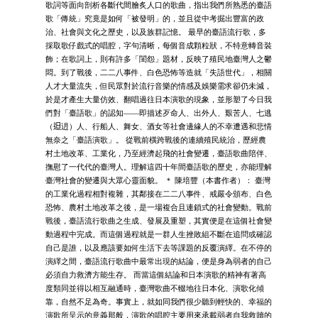
歌詞等面向剖析各斷代間膾炙人口的歌曲，指出我們所熟悉的臺語
歌「傳統」究竟是如何「被發明」的，並且從中考掘出豐富的政
治、社會與文化之歷史，以及族群記憶。 最早的臺語流行歌，多
採取歌仔戲式的唱腔，字句清晰，每個音成顆粒狀，不特意轉音裝
飾；在歌詞上，則有許多「閨怨」題材，反映了殖民地臺灣人之鬱
悶。到了戰後，二二八事件、白色恐怖等造就「失語世代」，相關
人才大量流失，但民眾對於流行音樂的情感及娛樂需求卻仍未減，
於是才產生大量仿效、翻唱過往日本演歌的現象，並形塑了今日我
們對「臺語歌」的認知――即描述歹命人、出外人、艱苦人、七逃
（𨑨迌）人、行船人、舞女、酒女等社會邊緣人的不幸遭遇和悲情
無奈之「臺語演歌」。 從戰前橫跨戰後的連續殖民統治，歷經農
村土地改革、工業化，乃至經濟起飛的社會變遷，臺語歌曲陪伴、
撫慰了一代代的臺灣人。理解這四十年間臺語歌的歷史，亦能理解
臺灣社會的變遷與大眾心靈面貌。 ＊ 陳培豐（本書作者）： 臺灣
的工業化過程相對複雜，其鄰接在二二八事件、戒嚴令頒布、白色
恐怖、農村土地改革之後，是一場複合且連鎖式的社會變動。戰前
戰後，臺語流行歌曲之生成、發展及重塑，其實便是在這個社會變
動過程中完成。而這個過程就是一群人生挫敗組不斷在追問或確認
自己是誰，以及應該要如何生活下去等課題的反覆演繹。在不停的
演繹之間，臺語流行歌曲中最常出現的結論，便是身為弱者的自己
必須自力救濟方能生存。 而當這個結論和日本演歌的精神有著高
度類同並得以相互融通時，臺灣歌曲不輟地往日本化、演歌化傾
靠，自然不足為奇。事實上，就如同我們很少聽到輕快的、幸福的
演歌所呈示的意義那般，演歌的唱腔主要用來承載弱者自我救贖的