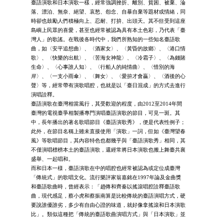
臺語演歌和日本演歌一樣，經常強調挫折、離別、貧困、被棄、淪
落、漂泊、無奈、絕望、哀愁、怨念、自暴自棄等題材或情緒，同
時卻也鼓勵人們積極向上、忍耐、打拚、出頭天。其不但受到這座
島嶼上民眾的喜愛，甚至也經常被認為具有本土色彩，乃代表「臺
灣人」的歌謠。在戰後各時代中，我們所熟知的一些知名臺語歌
曲，如〈安平追想曲〉、〈酒家女〉、〈黃昏的故鄉〉、〈港口情
歌〉、〈快樂的出航〉、〈苦海女神龍〉、〈冷霜子〉、〈為錢賭
生命〉、〈心事誰人知〉、〈行船人的純情曲〉、〈惜別的海
岸〉、〈一支小雨傘〉、〈舞女〉、〈愛拚才會贏〉、〈酒後的心
聲〉等，經常帶有演歌唱腔，也就是以「臺日混成」的方式去進行
演唱詮釋。
臺語演歌在臺灣相當風行，其受歡迎的程度，由2012至2014年間
臺灣的電視臺爭相製播專門演唱臺語演歌的節目，可見一斑。其
中，長年播出的著名歌唱節目《臺語演歌秀》，便是代表性例子；
此外，在節目名稱上雖未直接使用「演歌」一詞，但如《臺灣望春
風》等歌唱節目，其內容特色也都幾乎與「臺語演歌秀」相同，其
不僅演唱標榜本土的臺語演歌，還經常將日本演歌也搬上舞臺共襄
盛舉、一起唱和。
而和日本一様，臺語演歌在中的唱腔也經常被認為或定位成臺灣
「傳統式」的歌唱文化。流行樂評家翁嘉銘在1997年論及金曲獎
和臺語歌曲時，曾經表示：「趙傳和齊秦以搖滾唱腔詮釋臺語歌
曲，現代感足，蔡小虎和蔡振南算是比較傳統的臺語演唱方式，硬
要說誰優誰劣，多少有自由心證的味道，就好像拿搖滾和日本演歌
比」。類似這種把「傳統的臺語歌曲演唱方式」與「日本演歌」並