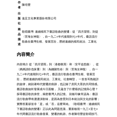
作
陳培豐
者
出
版
遠足文化事業股份有限公司
社
商
歌唱臺灣: 連續殖民下臺語歌曲的變遷：從「四月望雨」到從
品
〈苦海女神龍〉，自一九二○年代後期到七○年代，臺語流行
描
歌曲在臺灣生根、發展茁壯，歷經連續的殖民統治、工業化
述
內容簡介
內容簡介 從「四月望雨」到〈港都夜雨〉和〈安平追想曲〉， 從
〈媽媽請你也保重〉到〈為錢賭性命〉與〈苦海女神龍〉， 自一
九二○年代後期到七○年代，臺語流行歌曲在臺灣生根、發展茁
壯， 歷經連續的殖民統治、工業化、社會轉型， 一首首耳熟能詳
的旋律，銘刻著時代變遷的痕跡，也記錄了庶民大眾的共同情感。
臺語歌曲如何發展成今日面貌， 又蘊含了什麼樣的記憶與心聲？
探尋臺語歌的身世，揭密臺灣人的記憶。 刻板印象常認為：臺語
流行歌曲帶有濃濃演歌味，是因為曾受到日本統治與文化的影響；
實際答案卻並非「是」或「否」這麼單純。《歌唱臺灣：連續殖民
下臺語歌曲的變遷》正以此為問題意識，重新檢視一九三○至七○
年代間臺語流行歌曲發展、變遷的軌跡。作者陳培豐從歌唱技巧、