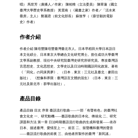
唱） 馬世芳（廣播人／作家） 陳柏惟（立法委員） 陳翠蓮（國立
臺灣大學歷史學系教授） 黃震南（《藏書之家》作者／「活水來
冊房」主人） 鄭麗君（前文化部長） 蘇致亨（《毋甘願的電影
史》作者）
作者介紹
作者介紹 陳培豐陳培豐臺灣臺北市人。日本早稻田大學日本語日
本文化碩士、日本東京大學總合文化研究博士。曾任成功大學臺灣
文學系副教授、現任中央研究院臺灣史研究所研究員。專攻臺灣語
言思想史、文化思想史、文學史以及日治時期國語同化政策。著有
《「同化」の同床異夢》、（日本．東京：三元社及臺北：麥田出
版社）、《想像和界限：臺灣語言文體的混生》（日本．東京：三
元社及新北市：群學出版社）。
產品目錄
產品目錄 目次 序章 臺語流行歌曲――一部「有聲有色」的臺灣社
會文化史 一、研究動機――臺語歌曲的日本化、傳統化 二、研究
課題和方法 第一章 日治時期臺語流行歌曲的生成和發展――依存
日本、描述臺灣、愛情至上 一、前言 二、留聲機和臺灣的聲音
――臺語流行歌曲的前夜 三、由他者所製作的臺灣「新民謠」