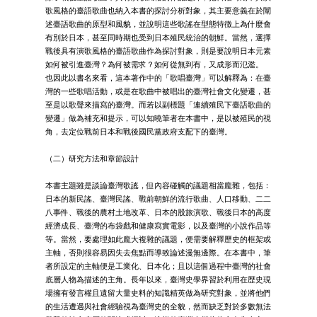
歌風格的臺語歌曲也納入本書的探討分析對象，其主要意義在於闡
述臺語歌曲的原型和風貌，並說明這些歌謠在型態特徴上為什麼會
有別於日本，甚至同時期也受到日本殖民統治的朝鮮。當然，選擇
戰後具有演歌風格的臺語歌曲作為探討對象，則是要說明日本元素
如何被引進臺灣？為何被需求？如何從無到有，又成形而氾濫。
也因此以書名來看，這本著作中的「歌唱臺灣」可以解釋為：在臺
灣的一些歌唱活動，或是在歌曲中被唱出的臺灣社會文化變遷，甚
至是以歌聲來描寫的臺灣。而若以副標題「連續殖民下臺語歌曲的
變遷」做為補充和提示，可以知曉筆者在本書中，是以被殖民的視
角，去定位戰前日本和戰後國民黨政府支配下的臺灣。
（二）研究方法和章節設計
本書主題雖是談論臺灣歌謠，但內容碰觸的議題相當龐雜，包括：
日本的新民謠、臺灣民謠、戰前朝鮮的流行歌曲、人口移動、二二
八事件、戰後的農村土地改革、日本的股旅演歌、戰後日本的高度
經濟成長、臺灣的布袋戲和健康寫實電影，以及臺灣的小說作品等
等。當然，要處理如此龐大複雜的議題，便需要解釋歷史的框架或
主軸，否則很容易因失去焦點而導致論述漫無邊際。在本書中，筆
者所設定的主軸便是工業化、日本化；且以這個過程中臺灣的社會
底層人物為描述的主角。長年以來，臺灣史學界習於利用在歴史現
場擁有發言權且遺留大量史料的知識精英做為研究對象，並將他們
的生活遭遇與社會經驗視為臺灣史的全貌，然而缺乏對於多數無法