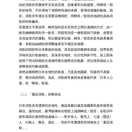
由於演歌的音樂經常呈現哀切感，節奏通常比較緩慢，而轉音／顫
音的使用，不但增強了演唱時情感的表露，更增添感傷的氣氛。因
此，演歌非常適合且需要這種唱腔，而轉音／顫音的強調也成為演
歌的特殊趣味。
若透過文字來說明，轉音指的是在音與音之間以連續的方式，由一
個音婉轉曲滑到另一個音；而顫音則是一種歌唱技巧裝飾，使聲音
呈現波浪式的運動。而以樂器來比喻，轉音／顫音的音色效果像洞
蕭，有類似絲綢的滑潤飄逸甚至不穩定的感覺。
演歌的唱腔和日本傳統的俗謠、浪花節或邦樂都有淵源，與帶有西
洋味的流行歌曲相比，其深具在地性、仿古性與保守性。加上因為
借用了明治時期的古老稱呼產生擬歷史的氛圍，所以很容易給人古
老傳統的印象或錯覺。
當然這種標榜日本在地性的歌謠，乃是其他國家、民族所不易接
受、模仿或借用的。為此，演歌經常被視為是最能代表「日本人心
靈」的「傳統」歌謠。
（二）「臺語演歌」的傳統化
日本演歌具有濃厚的在地性，被認為難以被其他國家民族所接受或
模仿。儘管如此，臺灣卻擁有在唱腔上強調轉音／顫音，在歌詞中
經常描寫社會弱勢或邊緣人――即歹命人、艱苦人、七逃（𨑨迌）
人、行船人、舞女、酒女……等的不幸遭遇和悲情無奈之「臺語演
歌」。