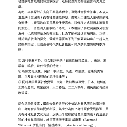
發聲的社會底層的關注或探討，這様的臺灣史卻往往會有失真之
虞。
為此，本書探討在走向工業化過程中，臺灣社會發生何事，本省人
遭遇到什麼困境？而在社會開始轉型、農村人口開始大量移動的社
會變遷中，臺語歌曲又是基於什麼需求、以何種方式與日本演歌共
同創造出一個臺灣人的歌唱「傳統」？本書除了將歌詞當做分析對
象外，也把唱腔做為觀察重點，且為了能使論述更加周延、立體，
對於臺語歌曲的探究，還經常需要將下列三個要素勾連在一起去交
錯觀察辯證，以便讓各時代的社會氛圍和民眾的集體情緒得以浮
現：
① 流行歌曲本身。包含歌詞中的「創造性解釋裝置」、曲源、演
唱者、唱腔、時代背景的特徵；
② 相關文化現象。例如：歌仔戲、民謠、布袋戲、健康寫實電
影、以及日本和朝鮮的流行歌曲等；
③ 同時期的重要社會變遷。例如：戰前戰後臺灣、日本、朝鮮的
工業化發展、農業政策、人口移動、二二八事件、國民黨的再殖民
政策等。
綜合這三個要素，繼而去分析各時代中被認為具代表性的臺語歌
曲，為何會在該時間點出現、其養分為何？為什麼會受到歡迎、又
具有何種社會文化意涵、反映出什麼樣的社會集體情緒？而這裏所
説的社會集體情緒，就是英國學者雷蒙‧威廉斯（Raymond
Williams）所提出的「情感結構」（structure of feeling）。