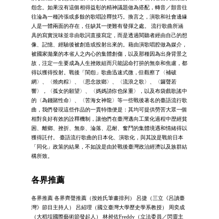
怨念。如果沒有這個相得益彰的精神議題做為搭配，轉音／顫音往
往淪為一種誇張或多餘的歌唱詮釋技巧。換言之，演歌和社會邊緣
人是一體兩面的存在，任缺其一便難有發揮之處。 流行歌曲所涵
具的寫實況味並非由歌詞直接寫定，而是透過閱聽者經由自己的想
像、記憶、經驗後被創造或投射出來的。藉由演歌唱腔做為媒介，
被國家拋棄的本省人之內心的集體創傷，以及那種因為出身背景之
故，注定一生要成為人生挫敗組而只能認命打拚的無奈和焦慮，都
得以獲得投射。戰後「閨怨」歌曲迅速式微，但觀察了〈補破
網〉、〈燒肉粽〉、〈思念故鄉〉、〈流浪之歌〉、〈鑼聲若
響〉，〈孤女的願望〉、〈媽媽請你也保重〉，以及布袋戲歌謠中
的〈為錢賭性命〉、〈苦海女神龍〉等一些戰後著名的臺語流行歌
曲，我們發現這些作品的一貫特徴便是：其均可提供勞苦大眾一個
相對良好有效的詮釋機制，讓他們在臺灣邁向工業化過程中歴經貧
困、離鄉、挫折、無奈、淪落、忍耐、奮鬥的集體境遇和情緒得以
獲得託付。 臺語流行歌曲的日本化、演歌化，與其說是戰前日本
「同化」政策的結果，不如說是由於戰後臺灣政治經濟以及族群結
構所致。
各界推薦
各界推薦 各界齊聲推薦（按姓氏筆畫排列） 呂捷（三立《呂讀臺
灣》節目主持人） 呂紹理（國立臺灣大學歷史學系教授） 周奕成
（大稻埕國際藝術節發起人） 林昶佐Freddy（立法委員／閃靈主