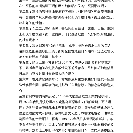
第一章：臺語歌曲如何在日治時期從無到有而浮現。當時的臺灣人
在什麼樣的生活情境下唱什麼？如何唱？又為什麼要那樣唱？
第二章：這樣的流行歌曲現象有何侷限，和同時期的朝鮮流行歌曲
有什麼差異？其又與臺灣知識分子間出現什麼扞格？而這些問題反
映出如何的世相？
第三章：在二二八事件前後，臺語歌曲在題材、舞臺、人物、歌詞
上出現什麼改變？而「空白期」下的臺語歌曲，又如何投射出混亂
的社會現象？
第四章：透過1950年代的「港歌」風潮，探討在農村土地改革之
後剛復甦的臺語歌曲工業，如何全面性地往日本傾靠？這些社會現
象如何映照在「港歌」當中？
第五章：踏入工業化社會的1960年代，在缺乏政府照料的措施之
下，臺灣農民如何在無依靠的情況下前往都市，又如何巧妙地借用
日本歌曲來投射準社會邊緣人的心境？
第六章：在經濟起飛的年代，布袋戲及其主題歌曲如何提供一個創
造性解釋空間，讓弱者的烏托邦和「自我救贖」的信息能夠撫慰人
心。
至於有關本書的時間設定，1930年代是臺語歌曲工業的發軔期，
而1970年代則是演歌風格被定型為臺語歌曲内涵的時期。而「唱
腔」這個詞彙在傳統戲曲上有其嚴謹的定義，卻被坊間轉化為用以
描述歌唱的方式和韻味。做為社會文化史，本書採用後者，也就是
坊間庶民的一般用法。再者，1950-70年代許多臺語歌曲唱片，都
不會標註發行時間。因此，我們很難掌握本書中一些歌曲精準的發
行時間。然而這些歌曲中有大部分都翻唱自日本，因此只要參照原