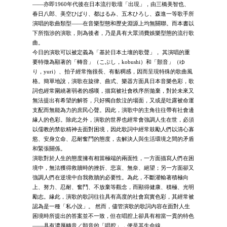
――亦即1960年代後在日本流行歌壇「出現」，由三橋美智也、
春日八郎、美空ひばり、都はるみ、五木ひろし、森進一等歌手所
演唱的歌曲類型――在音樂型態和歷史淵源上均無關聯。而本書以
下所指涉的演歌，則為後者，乃是具有大眾消費娛樂型態的流行歌
曲。
今日的演歌可以被定義為「基於日本土壤的歌聲」， 其演唱的重
要特徵為顯著的「轉音」（こぶし，kobushi）和「顫音」（ゆ
り，yuri）、拍子經常拖很長、有黏稠感，因而呈現特殊的歌曲風
格。簡單地說，演歌在旋律、曲式、樂器方面具日本音樂色彩，歌
詞也經常圍繞著弱者的感嘆，描寫被社會秩序所拋棄，對於未來又
無法提出有希望的解答，只好獨自飲泣的場面，又或是吐露被命運
支配而無能為力的庶民心聲。因此，演歌中的主角往往帶有社會邊
緣人的色彩。除此之外，演歌的世界也經常會強調人生在世，必須
以儒教的禁欲精神去面對困境，因此歌詞中經常鼓勵人們以清心寡
慾、安身立命、忍耐奮鬥的態度，去解決人與生活環境之間的矛盾
和緊張關係。
演歌對於人生的態度擁有相當極端的兩面性，一方面描寫人們在困
境中，無法獲得救贖時的挫折、悲哀、無奈、絕望；另一方面卻又
強調人們在逆境中自我救贖的必要性。為此，不斷灌輸著積極向
上、努力、忍耐、奮鬥、不放棄等觀念，而顯得健康、積極、光明
勵志。緣此，演歌的歌詞往往具有高度的社會寫實色彩，其經常被
認為是一種「私小說」。 然而，儘管演歌的歌詞內容在面對人生
困境時所提出的答案並不一致，但在唱腔上卻具有相當一貫的特色
——具有濃厚轉音／顫音的「唱腔」，便是其生命線。