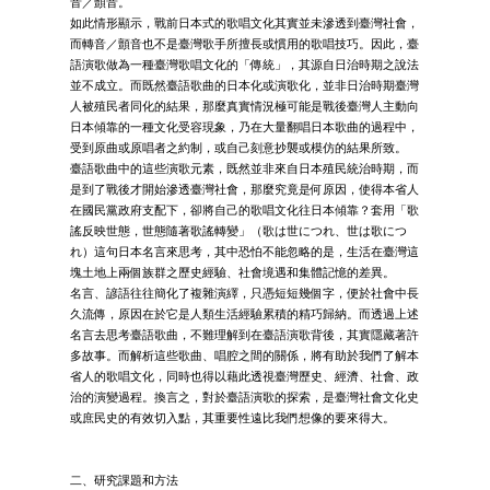
音／顫音。
如此情形顯示，戰前日本式的歌唱文化其實並未滲透到臺灣社會，
而轉音／顫音也不是臺灣歌手所擅長或慣用的歌唱技巧。因此，臺
語演歌做為一種臺灣歌唱文化的「傳統」，其源自日治時期之說法
並不成立。而既然臺語歌曲的日本化或演歌化，並非日治時期臺灣
人被殖民者同化的結果，那麼真實情況極可能是戰後臺灣人主動向
日本傾靠的一種文化受容現象，乃在大量翻唱日本歌曲的過程中，
受到原曲或原唱者之約制，或自己刻意抄襲或模仿的結果所致。
臺語歌曲中的這些演歌元素，既然並非來自日本殖民統治時期，而
是到了戰後才開始滲透臺灣社會，那麼究竟是何原因，使得本省人
在國民黨政府支配下，卻將自己的歌唱文化往日本傾靠？套用「歌
謠反映世態，世態隨著歌謠轉變」（歌は世につれ、世は歌につ
れ）這句日本名言來思考，其中恐怕不能忽略的是，生活在臺灣這
塊土地上兩個族群之歷史經驗、社會境遇和集體記憶的差異。
名言、諺語往往簡化了複雜演繹，只憑短短幾個字，便於社會中長
久流傳，原因在於它是人類生活經驗累積的精巧歸納。而透過上述
名言去思考臺語歌曲，不難理解到在臺語演歌背後，其實隱藏著許
多故事。而解析這些歌曲、唱腔之間的關係，將有助於我們了解本
省人的歌唱文化，同時也得以藉此透視臺灣歷史、經濟、社會、政
治的演變過程。換言之，對於臺語演歌的探索，是臺灣社會文化史
或庶民史的有效切入點，其重要性遠比我們想像的要來得大。
二、研究課題和方法