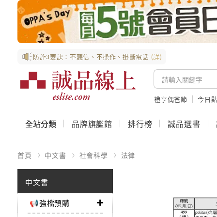
防詐3要訣：不聽信、不操作、掛斷電話
(詳)
禮享偶爸節
今日
全站分類
品牌旗艦館
排行榜
誠品選書
首頁
中文書
社會科學
法律
中文書
📢強檔預購