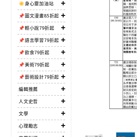
☀️身心靈加油站
📌圖文漫畫85折起
📌輕小說79折起
📌語言學習79折起
📌飲食79折起
📌美術79折起
📌藝術設計79折起
編輯推薦
人文史哲
文學
心理勵志