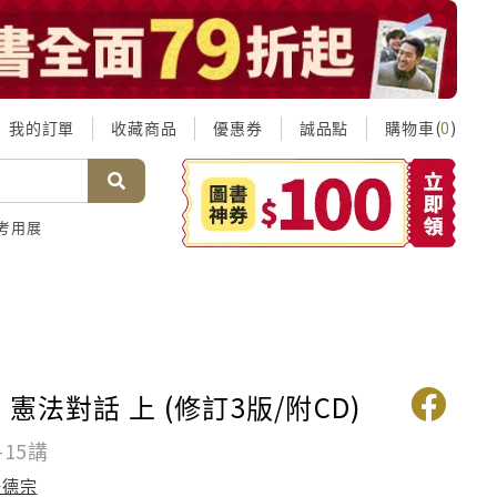
我的訂單
收藏商品
優惠券
誠品點
購物車(
)
0
考用展
憲法對話 上 (修訂3版/附CD)
-15講
湯德宗