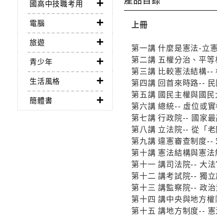
國高中技職考用
電腦
上冊
旅遊
第一講 什麼是憲法-立
第二講 五權分治、平等
青少年
第三講 比較憲法結構-
生活風格
第四講 回首來時路-- 
第五講 國民主權與國民大
簡體書
第六講 總統-- 虛位
第七講 行政院-- 國家
第八講 立法院-- 從「
第九講 違憲審查制度-
第十講 憲法結構與憲法
第十一 講司法院-- 大
第十二 講考試院-- 
第十三 講監察院-- 
第十四 講中央與地方權
第十五 講地方制度-- 