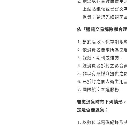
請您以送貨廠商使用
上黏貼紙張或書寫文
退費；請您先確認商
依「通訊交易解除權合
易於腐敗、保存期限較
依消費者要求所為之客
報紙、期刊或雜誌。
經消費者拆封之影音
非以有形媒介提供之數
已拆封之個人衛生用品
國際航空客運服務。
若您退貨時有下列情形，
定是否要退貨：
以數位或電磁紀錄形式