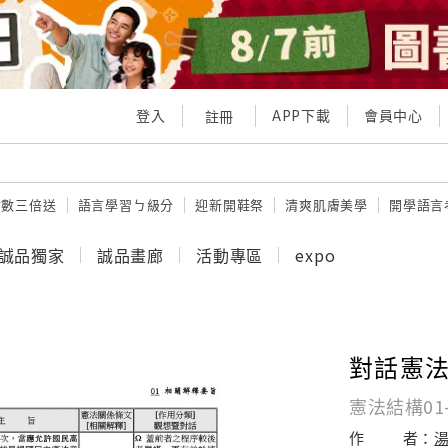
登入
APP下載
會員中心
註冊
點數三倍送
語言學習ㄅ級分
迎新開鞋祭
清爽肌膚美學
開學語言
誠品獨家
誠品畫廊
活動專區
expo
對話憲法 
憲法結構01
作
者：