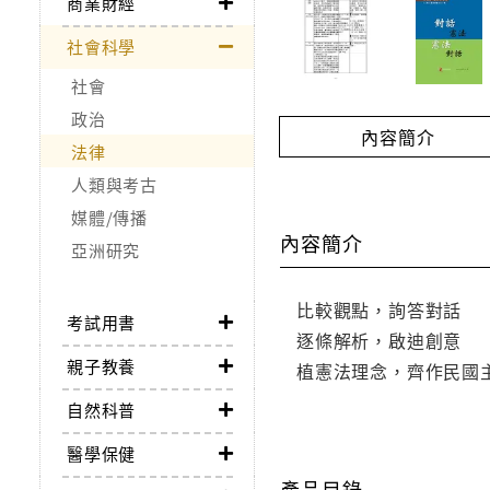
商業財經
社會科學
社會
政治
內容簡介
法律
人類與考古
媒體/傳播
內容簡介
亞洲研究
比較觀點，詢答對話
考試用書
逐條解析，啟迪創意
親子教養
植憲法理念，齊作民國
自然科普
醫學保健
產品目錄