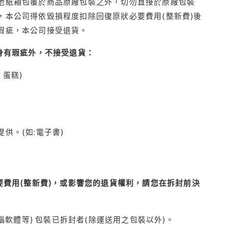
他紙箱包覆於商品原廠包裝之外，切勿直接於原廠包裝
本公司得依毀損程度扣除回復原狀必要費用(整新費)後
瑕疵，本公司接受退貨。
身有瑕疵外，不接受退貨：
蛋糕)
供。(如:電子書)
費用(整新費)，或影響您的退貨權利，請您在拆封前決
腦軟體等) 包裝已拆封者(除運送用之包裝以外)。