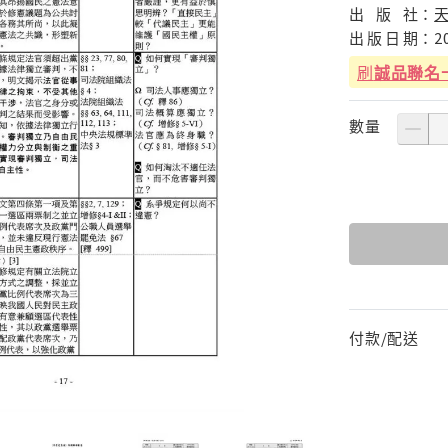
出
版
社：
出
版
日
期：
2
刷
誠品聯名
數量
付款/配送