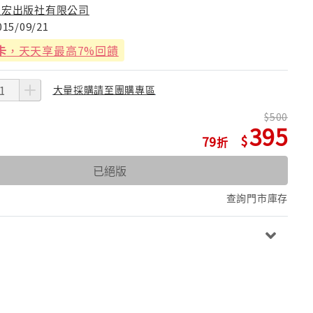
天宏出版社有限公司
015/09/21
卡
，天天享最高7%回饋
大量採購請至團購專區
500
395
79
已絕版
查詢門市庫存