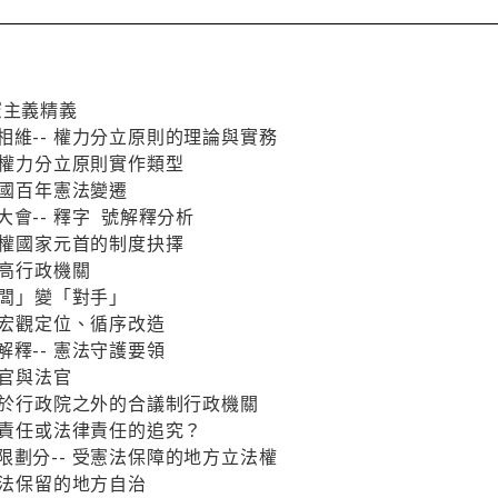
憲主義精義
相維-- 權力分立原則的理論與實務
- 權力分立原則實作類型
民國百年憲法變遷
會-- 釋字 號解釋分析
或實權國家元首的制度抉擇
最高行政機關
老闆」變「對手」
- 宏觀定位、循序改造
解釋-- 憲法守護要領
法官與法官
獨立於行政院之外的合議制行政機關
政治責任或法律責任的追究？
限劃分-- 受憲法保障的地方立法權
憲法保留的地方自治