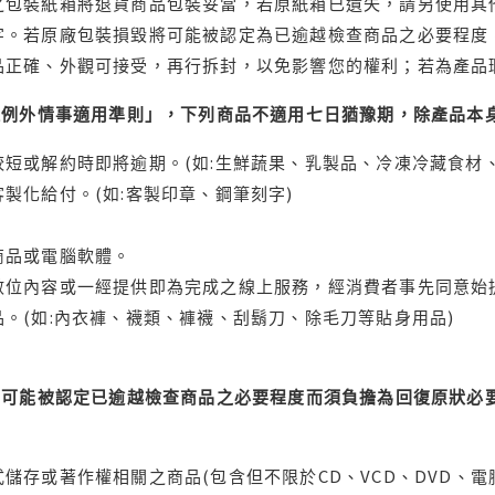
之包裝紙箱將退貨商品包裝妥當，若原紙箱已遺失，請另使用其
字。若原廠包裝損毀將可能被認定為已逾越檢查商品之必要程度，
品正確、外觀可接受，再行拆封，以免影響您的權利；若為產品
理例外情事適用準則」，下列商品不適用七日猶豫期，除產品本
短或解約時即將逾期。(如:生鮮蔬果、乳製品、冷凍冷藏食材、
製化給付。(如:客製印章、鋼筆刻字)
商品或電腦軟體。
位內容或一經提供即為完成之線上服務，經消費者事先同意始提
。(如:內衣褲、襪類、褲襪、刮鬍刀、除毛刀等貼身用品)
可能被認定已逾越檢查商品之必要程度而須負擔為回復原狀必要
儲存或著作權相關之商品(包含但不限於CD、VCD、DVD、電