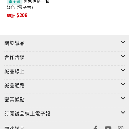
黑色也是一種
電子書
顏色 (電子書)
如果你也是隻刺蝟，好奇刺蝟的心情，甚至期許受到理
$208
85折
解，
閱讀這本書，就像細數自己身上一根根刺，再緩緩梳攏
開來，
關於誠品
最終將尋得讓心安放之處，會發現自己一點也不孤獨。
合作洽談
就算微小如刺蝟般地活著，
也值得被看見，也會尋見屬於你的光亮。
誠品線上
誠品通路
營業據點
訂閱誠品線上電子報
關注誠品