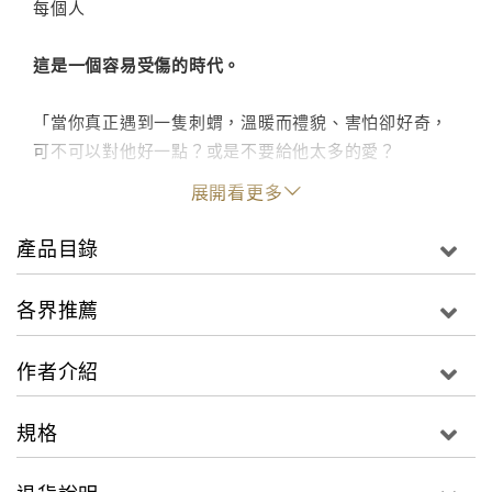
每個人
這是一個容易受傷的時代。
「當你真正遇到一隻刺蝟，溫暖而禮貌、害怕卻好奇，
可不可以對他好一點？或是不要給他太多的愛？
他會當真，以為自己還算不錯，以為你來了就不會走
展開看更多
了……」
產品目錄
刺蝟，是一種極具警戒心的動物，只願給熟悉的人捧在
掌心，
各界推薦
如果感覺危險，便會豎起天生的尖刺；
如果牠願意親近你，或許會先用鼻子輕輕嗅聞，才讓你
作者介紹
撫摸。
規格
在Kaoru阿嚕筆下，受過傷的人，就像一隻隻渴望靠近
與理解的刺蝟。