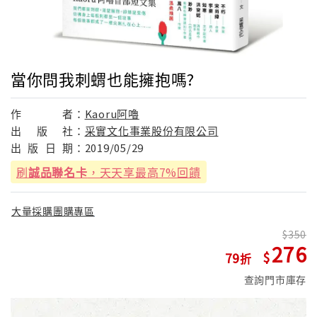
當你問我刺蝟也能擁抱嗎?
作
者：
Kaoru阿嚕
出
版
社：
采實文化事業股份有限公司
出
版
日
期：
2019/05/29
刷
誠品聯名卡
，天天享最高7%回饋
大量採購團購專區
350
276
79
查詢門市庫存