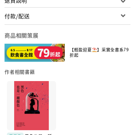
退貨說明
再次面對溫柔時會畏縮，會擔憂「這樣的我，真的可以
嗎？」
付款/配送
會選擇用身上的刺來保護自己，在生活中小心翼翼、慢
慢步行。
商品相關策展
但這麼一群害怕被愛又期待被愛的人，
同時具備著滿滿的愛。
【輕盈迎夏⛱️】采實全書系79
折起
因此，「當你問我刺蝟也能擁抱嗎？」
其實是在愛裡最隱密的呼喊、最純然的嚮往。
作者相關書籍
全書收錄94則作者的祕密心事，
是對「當你問我刺蝟也能擁抱嗎？」的反覆追問，也是
對自我價值的探尋。
她坦承挖出內心的疑懼、期盼、謹慎、失落與堅持，
以屬於年輕感性的自剖式書寫，道出如刺蝟般活著的人
們如何看待這個世界，
拋出關於愛人、被愛、接受自己的命題。