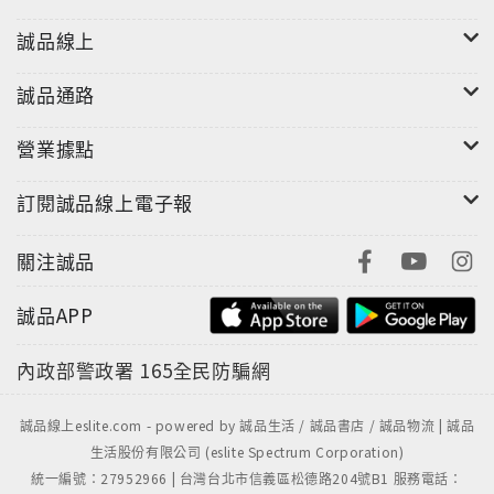
列舉幾種較具代表性的運動急性傷害與累積性傷害，並
誠品線上
詳加說明發生原因與解決對策。
誠品通路
你知道自己身上隱藏的密碼嗎？
●「三七步」比較容易保持身體平衡？！
營業據點
●五隻手指頭中，拇指的可動性是最大的？！
●人體的骨骼終生會不斷進行「骨代謝」？！
訂閱誠品線上電子報
●肩膀容易脫臼、痠痛，是因為肩關節先天結構就「不穩
定」？！
關注誠品
●小至幼兒、大至老人，「髖關節」永遠是個容易出問題
的部位？！
誠品APP
現代人因為工作型態，時常會有肌肉、筋骨痠痛、關節
內政部警政署
165全民防騙網
發炎等問題，
雖然重視身體的養生飲食，有豐富的體內保健知識；
誠品線上eslite.com - powered by 誠品生活 / 誠品書店 / 誠品物流 | 誠品
但對於筋骨的保養，單單吸收網路簡短的文章，依舊難
生活股份有限公司 (eslite Spectrum Corporation)
統一編號：27952966 | 台灣台北市信義區松德路204號B1 服務電話：
以全面認識。