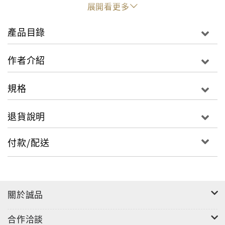
◎附設「NOTE」專欄，重點整理與章節內容相關的資
展開看更多
訊；表格統整，讓大家一目了然。
產品目錄
全冊由日本首都大學教授監修，
日本亞馬遜讀者慷慨且難得的給予本書５星至高好評，
作者介紹
並在短時間內就銷破35萬冊，
可謂醫療、運動相關業者必讀，並能終身受用的一冊寶
規格
典！
退貨說明
【精華內容】
●PART1骨骼‧關節‧肌肉的構造與功用：
付款/配送
說明骨骼‧關節‧肌肉的基本構造及其功用。
●PART2身體解剖與個別功能：
針對各部位的骨骼‧關節‧韌帶‧肌肉等名稱、功能、運
作、代表性傷害進行說明。
關於誠品
●PART3姿勢與行走的機制：
說明身體活動時所需的姿勢與行走基本知識。
合作洽談
●PART4運動造成的急性傷害與累積性傷害：