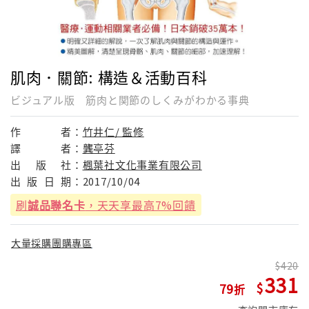
肌肉．關節: 構造＆活動百科
ビジュアル版 筋肉と関節のしくみがわかる事典
作
者：
竹井仁/ 監修
譯
者：
龔亭芬
出
版
社：
楓葉社文化事業有限公司
出
版
日
期：
2017/10/04
刷
誠品聯名卡
，天天享最高7%回饋
大量採購團購專區
420
331
79