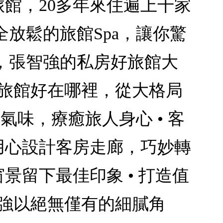
旅館，20多年來住遍上千家
放鬆的旅館Spa，讓你驚
，張智強的私房好旅館大
 旅館好在哪裡，從大格局
氣味，療癒旅人身心 • 客
 用心設計客房走廊，巧妙轉
窗景留下最佳印象 • 打造值
智強以絕無僅有的細膩角