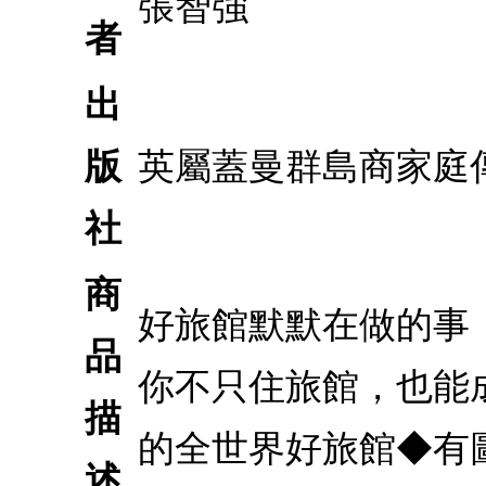
張智強
者
出
版
英屬蓋曼群島商家庭
社
商
好旅館默默在做的事
品
你不只住旅館，也能成
描
的全世界好旅館◆有
述