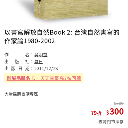
以書寫解放自然Book 2: 台灣自然書寫的
作家論1980-2002
作
者：
吳明益
出
版
社：
夏日
出
版
日
期：
2011/12/28
刷
誠品聯名卡
，天天享最高7%回饋
大量採購團購專區
380
300
79
查詢門市庫存