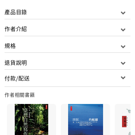
的經典著作於焉而生。吳明益「以書寫解放自然」系列
論述，2012年1月三冊同時登場，可依讀者興趣閱讀和
產品目錄
蒐藏。BOOK 2《臺灣自然書寫的作家論
1980~2002》，是一部「不只是論述」的論述專書，讀
作者介紹
者閱讀的將不只是靜態的論述評論而已，更可感受到的
是一股認真、浪漫與熱切的行動力量。誠如作者於修訂
規格
版總序所言：「論述讓我思考環境各個層面的議題時都
充滿痛苦，這種痛苦在某些時刻，回過頭去提醒我感受
退貨說明
生態之美的迷人與快樂。這麼多年來，我仍在書本與野
地受著自然的教育，這系列的寫作，不只是為了學院裡
付款/配送
的讀者，也為學院外的讀者。因此，我可以很肯定地
說，只要活著，我會繼續痛苦並快樂著地思維下去。」
作者相關書籍
◎重現自然書寫經典鉅作「以書寫解放自然」系列
BOOK 2為2003年作者到花蓮任教後一年出版的論文
集，已成為學界討論臺灣自然書寫的重要著作之一。9年
後重新出版修訂版，因此別具紀念價值，可說是作者十
年來進入自然導向文學思維領域的開始與代表著作。在
本書中，作者探討自然書寫領域中的重要代表議題及人