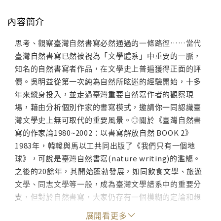
內容簡介
思考、觀察臺灣自然書寫必然通過的一條路徑……當代
臺灣自然書寫已然被視為「文學體系」中重要的一脈，
知名的自然書寫者作品，在文學史上普遍獲得正面的評
價。吳明益從第一次純為自然所眩迷的經驗開始，十多
年來縱身投入，並走過臺灣重要自然寫作者的觀察現
場，藉由分析個別作家的書寫模式，邀請你一同認識臺
灣文學史上無可取代的重要風景。◎關於《臺灣自然書
寫的作家論1980~2002：以書寫解放自然 BOOK 2》
1983年，韓韓與馬以工共同出版了《我們只有一個地
球》，可說是臺灣自然書寫(nature writing)的濫觴。
之後的20餘年，其開始蓬勃發展，如同飲食文學、旅遊
文學、同志文學等一般，成為臺灣文學譜系中的重要分
支，但對於自然書寫，大家仍存有一個模糊的定論和想
像。因此臺灣文學史上，第一套完整論述臺灣自然書寫
展開看更多