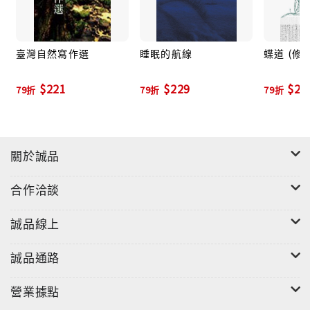
物，先從「環境議題報導」及「簡樸生活文學」介紹相
關作家，接著帶出八位以自然書寫為主的作家，先回顧
其寫作特色、歷程演進，闡述並評析其作品，及風格走
臺灣自然寫作選
睡眠的航線
蝶道 (修
向的變化，搜羅範圍廣泛，是想了解自然書寫作家的必
$221
$229
$25
讀書籍。本書特色1.本書深入淺出分析臺灣重要自然作
79折
79折
79折
家的書寫模式特質，搭配作家文本，閱讀本書就能同時
認識八位重要作家，可作為對綠色閱讀有興趣讀者的案
頭參考書。2.作者因親身走過臺灣自然寫作者的觀察現
關於誠品
場，接觸他們曾接觸過的物種，閱讀他們所處時代環境
議題的相關記錄，使讀者閱讀本書，就像親臨臺灣重要
合作洽談
自然作家的觀察現場、自然議題討論課堂，並著實參與
了一場各大作家齊聚的讀書會。
誠品線上
誠品通路
營業據點