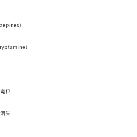
epines）
）
ryptamine）
作電位
的消失