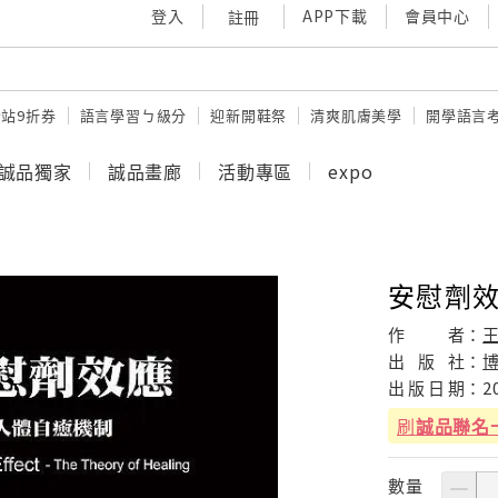
登入
APP下載
會員中心
註冊
站9折券
語言學習ㄅ級分
迎新開鞋祭
清爽肌膚美學
開學語言
誠品獨家
誠品畫廊
活動專區
expo
安慰劑
作
者：
出
版
社：
出
版
日
期：
2
刷
誠品聯名
數量