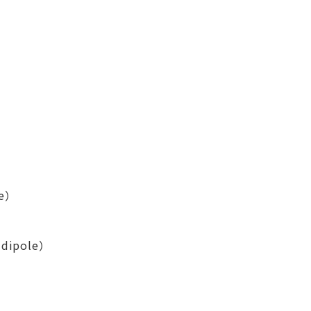
e）
dipole）
）