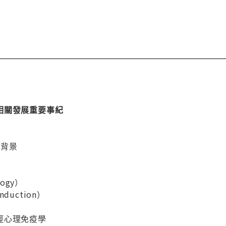
相關發展重要事紀
史背景
logy）
nduction）
義
經心理免疫學