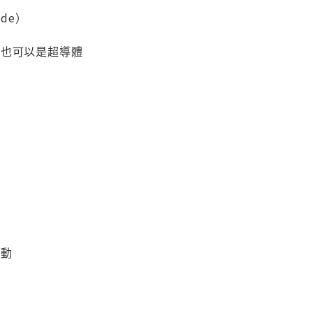
ode）
）
屬也可以是超導體
流動