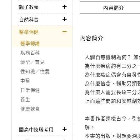
親子教養
內容簡介
自然科普
醫學保健
內容簡介
醫學總論
疾病百科
人體自癒機制為何？ 如
懷孕／育兒
為什麼疾病約有三分之
性知識／性愛
為什麼癌症偶會有自發
中醫
為什麼信念、輔助另類
日常保健
為什麼人需要長達三分
養生
上面這些問題和安慰劑
健康飲食
本書作者穿梭古今，引
解。
國高中技職考用
本書的出版，對想要深