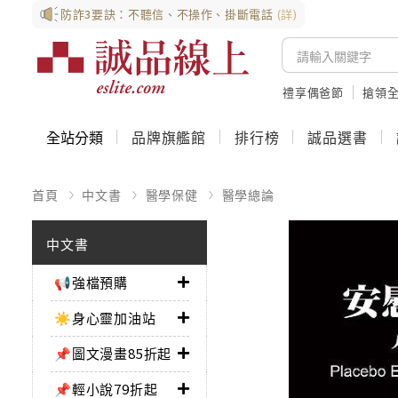
防詐3要訣：不聽信、不操作、掛斷電話
(詳)
禮享偶爸節
搶領全
全站分類
品牌旗艦館
排行榜
誠品選書
首頁
中文書
醫學保健
醫學總論
中文書
📢強檔預購
☀️身心靈加油站
📌圖文漫畫85折起
📌輕小說79折起