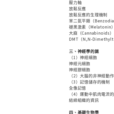
壓力軸
放鬆反應
放鬆反應的生理機制
苯二氮平類（Benzodiaz
褪黑激素（Melatonin
大麻（Cannabinoids）
DMT（N,N-Dimethylt
三、神經學的謎
（1）神經細胞
神經元細胞
神經膠細胞
（2）大腦的非神經動
（3）記憶儲存的機制
全像記憶
（4）運動中肌肉電流
結締組織的資訊
四、基礎生物學