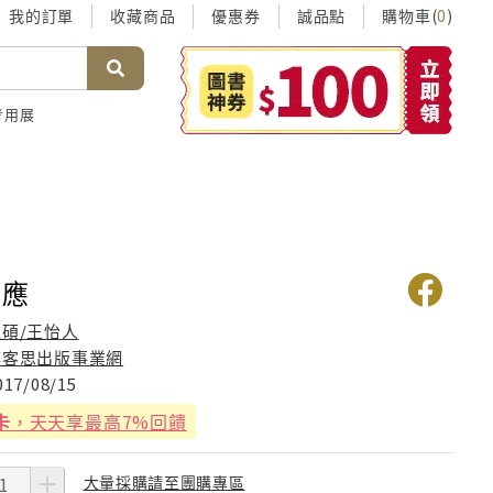
我的訂單
收藏商品
優惠券
誠品點
購物車(
)
0
考用展
效應
王碩/王怡人
博客思出版事業網
017/08/15
卡
，天天享最高7%回饋
大量採購請至團購專區