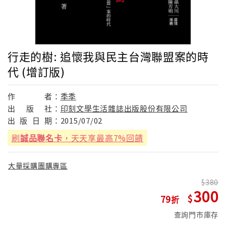
行走的樹: 追懷我與民主台灣聯盟案的時
代 (增訂版)
作
者：
季季
出
版
社：
印刻文學生活雜誌出版股份有限公司
出
版
日
期：
2015/07/02
刷
誠品聯名卡
，天天享最高7%回饋
大量採購團購專區
380
300
79
查詢門市庫存