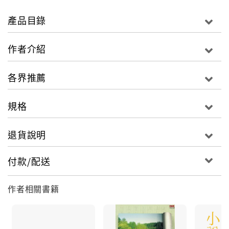
起重要事件和人物逸話。
產品目錄
作者介紹
那一年間的書寫，身心確實備受煎熬……往事紛擾糾
結，更常常讓我寫至半途在電腦前俯案痛哭。我哭的是
各界推薦
一個被扭曲的時代︰在那時代的行進中被扭曲的人性，
以及被扭曲了的愛，被扭曲了的理想。曾經在那個時代
規格
裡同行的友人︰涉及「民主台灣聯盟」案的畫家吳耀
忠，以及中輟的醫科生陳述孔（單槓），早已走完了灰
退貨說明
暗的人生；涉及「密告」的楊蔚，也在二○○四年九月病
逝印尼東爪哇農村。
付款/配送
我也痛哭被「民主台灣聯盟」案牽累的、傷痕纍纍的自
作者相關書籍
己。那些記．憶．書寫，銘刻著在情感與婚姻之路上，
深深傷害過我的人，以及深深撞擊過我的事件。我所描
摹的往事，也許只是那個時代的一幅小小拼圖；然而，