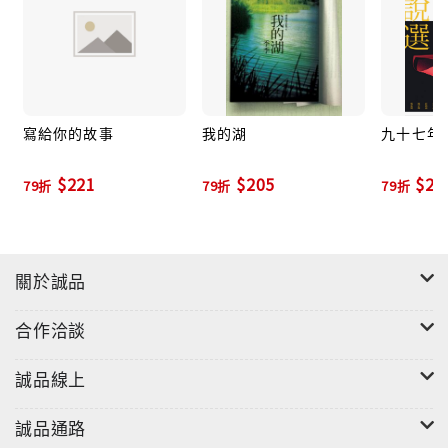
那是我所親歷的，瘡疤緩慢形成的過程。在淚眼之中，
我目送年輕無知的生命遠去，並且看見當下的自己，血
脈裡猶有熱情未熄。──季季
寫給你的故事
我的湖
九十七年
$221
$205
$23
79折
79折
79折
關於誠品
合作洽談
誠品線上
誠品通路