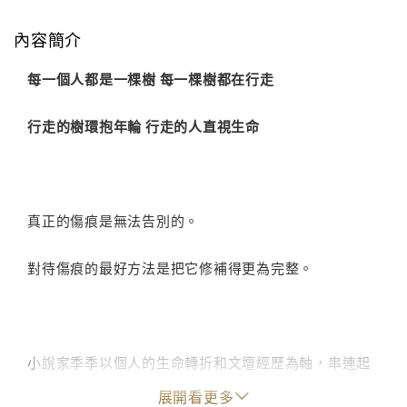
內容簡介
每一個人都是一棵樹 每一棵樹都在行走
行走的樹環抱年輪 行走的人直視生命
真正的傷痕是無法告別的。
對待傷痕的最好方法是把它修補得更為完整。
小說家季季以個人的生命轉折和文壇經歷為軸，串連起
台灣現代文學史上最著名的白色恐怖案，以及藝文界幾
展開看更多