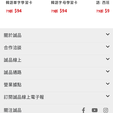
韓語單字學習卡
韓語字母學習卡
語: 西班
就可以讓您完整學會字母與單字！◎聽一聽跟著金玟老
$94
$94
$94
79折
79折
79折
師字正腔圓的首爾腔，幫助您打下良好的發音基礎！◎
說一說看著海報，跟著CD，就能逐步唸出標準的韓語！
關於誠品
合作洽談
誠品線上
誠品通路
營業據點
訂閱誠品線上電子報
關注誠品