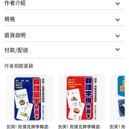
作者介紹
下半部的「母音 → 字 → 生詞」，可強化印象、練習發
音，還能提升聽力，熟悉韓語。◎子音：14個韓語基本
規格
子音子音名稱：韓語子音名稱的正確唸法。字：子音加
上母音才是完整的字，加上母音唸一唸。生詞：唸唸
退貨說明
看！順便記下生活中的常用詞彙。◎母音：10個韓語基
本母音。字：母音加上子音才是完整的字，加上子音唸
付款/配送
一唸。生詞：唸唸看！順便記下生活中的常用詞彙。就
是這麼簡單！把雙海報貼在天花板上，躺著就可以
作者相關書籍
背！，貼在牆上，健身就可以背！貼在鏡子旁，照鏡子
也可以背！特殊的防潑水設計，就算您貼在洗手間，還
是可以背！甚至可以用手機拍起來，隨時隨地都可以
背！再搭配上由金玟老師錄製的標準發音MP3，學習韓
語不再事倍功半！開開心心，韓語40音就學會了！學韓
語就像學ㄅㄆㄇ一樣，只要學會拼音就能正確唸出每個
字！本書包含2張大型全彩海報，以及1張CD，運用海報
＋CD，3個步驟，讓你輕鬆開口說韓語！開口說韓語，
別笑! 用撲克牌學韓語:
別笑! 用撲克牌學韓語:
別笑! 
原來可以這麼簡單！◎看一看字母表＋拼音表，2張海報