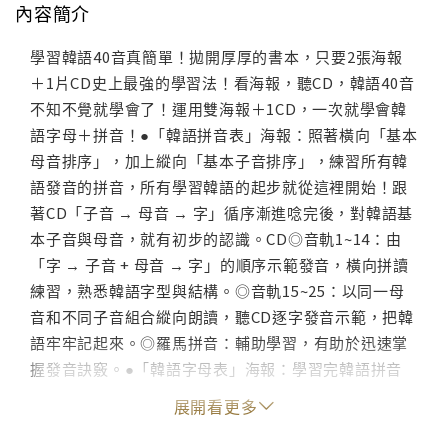
內容簡介
學習韓語40音真簡單！拋開厚厚的書本，只要2張海報
＋1片CD史上最強的學習法！看海報，聽CD，韓語40音
不知不覺就學會了！運用雙海報＋1CD，一次就學會韓
語字母＋拼音！●「韓語拼音表」海報：照著橫向「基本
母音排序」，加上縱向「基本子音排序」，練習所有韓
語發音的拼音，所有學習韓語的起步就從這裡開始！跟
著CD「子音 → 母音 → 字」循序漸進唸完後，對韓語基
本子音與母音，就有初步的認識。CD◎音軌1~14：由
「字 → 子音 + 母音 → 字」的順序示範發音，橫向拼讀
練習，熟悉韓語字型與結構。◎音軌15~25：以同一母
音和不同子音組合縱向朗讀，聽CD逐字發音示範，把韓
語牢牢記起來。◎羅馬拼音：輔助學習，有助於迅速掌
握發音訣竅。●「韓語字母表」海報：學習完韓語拼音
後，就能更進階練習基本單字，本字母表除了有子音與
展開看更多
字的再次練習之外，還有初學者該認識的基本生詞，只
要跟著CD唸出上半部的「子音 → 字 → 生詞」，接著唸