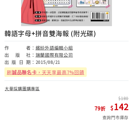
韓語字母+拼音雙海報 (附光碟)
作
者：
繽紛外語編輯小組
出
版
社：
瑞蘭國際有限公司
出
版
日
期：
2015/08/21
刷
誠品聯名卡
，天天享最高7%回饋
大量採購團購專區
180
142
79
查詢門市庫存