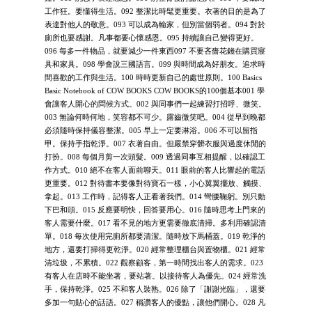
工作狂。要懂得生活。092 整潔比時髦更重要。衣著的目的是為了
表達對他人的敬意。093 可以成為輸家，但別當個弱者。094 對於
廁所也要感謝。凡事都要心懷感恩。095 持續讓自己變得更好。
096 每多一件物品，就要減少一件東西097 不要吝嗇花錢在購買寢
具和家具。098 學會說三國語言。099 與時間成為好朋友。追求時
間喜歡的工作與生活。100 時時更新自己的處世原則。100 Basics
Basic Notebook of COW BOOKS COW BOOKS的100個基本001 學
會讓客人開心的問候方式。002 與同事們一起練習打招呼、微笑。
003 無論何時何地，笑容都不可少。露齒微笑吧。004 從早到晚都
必須隨時保持儀容整潔。005 早上一定要淋浴。006 不可以留指
甲。保持手指乾淨。007 衣著自由。但嚴禁穿髒衣服與過度休閒的
打扮。008 每個月剪一次頭髮。009 透過同事互相提醒，以確認工
作方式。010 絕不在客人面前聊天。011 眼前的客人比響起的電話
更重要。012 對待書本要像對待寶石一樣，小心翼翼擺放、觸摸、
拿起。013 工作時，記得客人正看著我們。014 彎腰鞠躬。別只動
下巴和頭。015 反應要明快，回答要用心。016 隨時思考上門來的
客人需要什麼。017 看不見的地方更需要徹底清掃。多利用確認清
單。018 每次使用完廁所都要清潔。隨時放下馬桶蓋。019 乾淨的
地方，還要打掃得更乾淨。020 經常整理櫃台與置物櫃。021 經常
清垃圾，不累積。022 觀察顧客，第一時間找出客人的需求。023
有客人在店時不能坐著，要站著。以接待客人為優先。024 經常洗
手，保持乾淨。025 不和客人裝熟。026 除了「謝謝光臨」，還要
多加一句貼心的話語。027 稱讚客人的優點，讓他們開心。028 凡