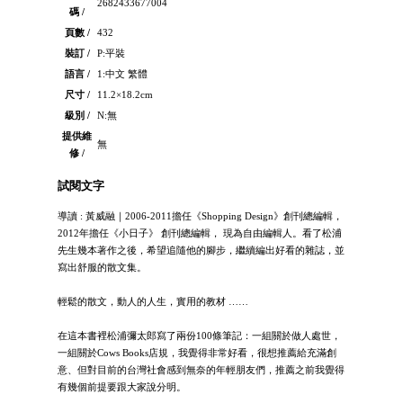
2682433677004
碼 /
頁數 /
432
裝訂 /
P:平裝
語言 /
1:中文 繁體
尺寸 /
11.2×18.2cm
級別 /
N:無
提供維
無
修 /
試閱文字
導讀 : 黃威融｜2006-2011擔任《Shopping Design》創刊總編輯，
2012年擔任《小日子》 創刊總編輯， 現為自由編輯人。看了松浦
先生幾本著作之後，希望追隨他的腳步，繼續編出好看的雜誌，並
寫出舒服的散文集。
輕鬆的散文，動人的人生，實用的教材 ……
在這本書裡松浦彌太郎寫了兩份100條筆記：一組關於做人處世，
一組關於Cows Books店規，我覺得非常好看，很想推薦給充滿創
意、但對目前的台灣社會感到無奈的年輕朋友們，推薦之前我覺得
有幾個前提要跟大家說分明。