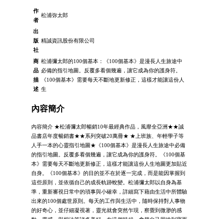
作
松浦弥太郎
者
出
版
精誠資訊股份有限公司
社
商
松浦彌太郎的100個基本：《100個基本》是漫長人生旅途中
品
必備的指引地圖。反覆多看個幾遍，讓它成為你的護身符。
描
《100個基本》需要每天不斷地更新修正，這樣才能讓這份人
述
生
內容簡介
內容簡介 ★松浦彌太郎暢銷10年最經典作品，風靡全亞洲★★誠
品書店年度暢銷書★★系列突破20萬冊★ ★上班族、年輕學子等
人手一本的心靈指引地圖★《100個基本》是漫長人生旅途中必備
的指引地圖。反覆多看個幾遍，讓它成為你的護身符。《100個基
本》需要每天不斷地更新修正，這樣才能讓這份人生地圖更加貼近
自身。《100個基本》的目的並不在於逐一完成，而是能因掌握到
這些原則，並依循自己的成長軌跡蛻變。松浦彌太郎以自身為基
準，重新審視日常中的瑣事與小確幸，詳細寫下藉由生活中所體驗
出來的100個處世原則。每天的工作與生活中，隨時保持對人事物
的好奇心，並仔細凝視著，靈光就會突然乍現，察覺到微渺的感