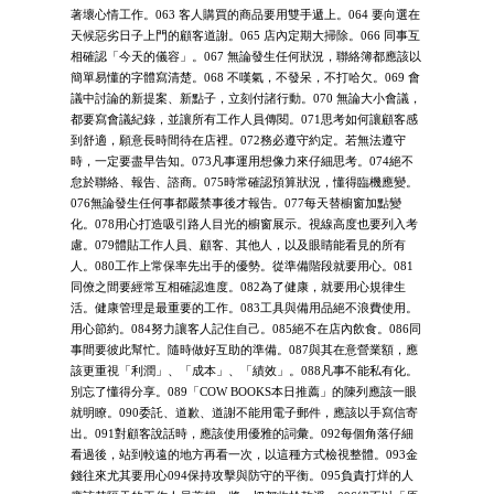
著壞心情工作。063 客人購買的商品要用雙手遞上。064 要向選在
天候惡劣日子上門的顧客道謝。065 店內定期大掃除。066 同事互
相確認「今天的儀容」。067 無論發生任何狀況，聯絡簿都應該以
簡單易懂的字體寫清楚。068 不嘆氣，不發呆，不打哈欠。069 會
議中討論的新提案、新點子，立刻付諸行動。070 無論大小會議，
都要寫會議紀錄，並讓所有工作人員傳閱。071思考如何讓顧客感
到舒適，願意長時間待在店裡。072務必遵守約定。若無法遵守
時，一定要盡早告知。073凡事運用想像力來仔細思考。074絕不
怠於聯絡、報告、諮商。075時常確認預算狀況，懂得臨機應變。
076無論發生任何事都嚴禁事後才報告。077每天替櫥窗加點變
化。078用心打造吸引路人目光的櫥窗展示。視線高度也要列入考
慮。079體貼工作人員、顧客、其他人，以及眼睛能看見的所有
人。080工作上常保率先出手的優勢。從準備階段就要用心。081
同僚之間要經常互相確認進度。082為了健康，就要用心規律生
活。健康管理是最重要的工作。083工具與備用品絕不浪費使用。
用心節約。084努力讓客人記住自己。085絕不在店內飲食。086同
事間要彼此幫忙。隨時做好互助的準備。087與其在意營業額，應
該更重視「利潤」、「成本」、「績效」。088凡事不能私有化。
別忘了懂得分享。089「COW BOOKS本日推薦」的陳列應該一眼
就明瞭。090委託、道歉、道謝不能用電子郵件，應該以手寫信寄
出。091對顧客說話時，應該使用優雅的詞彙。092每個角落仔細
看過後，站到較遠的地方再看一次，以這種方式檢視整體。093金
錢往來尤其要用心094保持攻擊與防守的平衡。095負責打烊的人