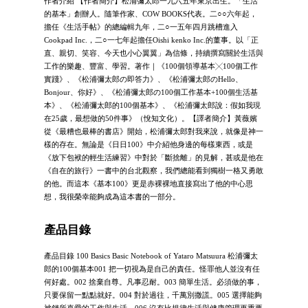
作者介紹 【作者簡介】松浦彌太郎一九六五年東京出生。「生活
的基本」創辦人。隨筆作家、COW BOOKS代表。二○○六年起，
擔任《生活手帖》的總編輯九年，二○一五年四月跳槽進入
Cookpad Inc.，二○一七年起擔任Oishi kenko Inc.的董事。以「正
直、親切、笑容、今天也小心翼翼」為信條，持續撰寫關於生活與
工作的樂趣、豐富、學習。著作｜《100個領導基本╳100個工作
實踐》、《松浦彌太郎の即答力》、《松浦彌太郎のHello、
Bonjour、你好》、《松浦彌太郎の100個工作基本+100個生活基
本》、《松浦彌太郎的100個基本》、《松浦彌太郎說：假如我現
在25歲，最想做的50件事》（悅知文化）。【譯者簡介】黃薇嬪
從《最糟也最棒的書店》開始，松浦彌太郎對我來說，就像是神一
樣的存在。無論是《日日100》中介紹他身邊的每樣東西，或是
《放下包袱的輕生活練習》中對於「斷捨離」的見解，甚或是他在
《自在的旅行》一書中的台北觀察，我們總能看到獨樹一格又勇敢
的他。而這本《基本100》更是赤裸裸地直接寫出了他的中心思
想，我很榮幸能夠成為這本書的一部分。
產品目錄
產品目錄 100 Basics Basic Notebook of Yataro Matsuura 松浦彌太
郎的100個基本001 把一切視為是自己的責任。怪罪他人並沒有任
何好處。002 捨棄自尊。凡事忍耐。003 簡單生活。必須做的事，
只要保留一點點就好。004 對於過往，千萬別撒謊。005 選擇能夠
被錢所喜愛的工作與生活。006 沒有比規律生活與健康管理更重要