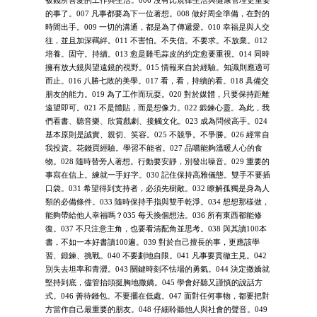
的事了。007 凡事都要為下一位著想。008 做好周全準備，在對的
時間出手。009 一切的溝通，都是為了傳遞愛。010 幸福是與人交
往，並且加深羈絆。011 不害怕。不失信。不要求。不放棄。012
培養。固守。持續。013 愈是雞毛蒜皮的約定愈要重視。014 同時
擁有放大鏡與望遠鏡的視野。015 情報來自於經驗。知識則應適可
而止。016 八勝七敗的美學。017 看，看，持續的看。018 具備交
朋友的能力。019 為了工作而玩耍。020 對於媒體，只要保持距離
遠望即可。021 不是體貼，而是想像力。022 鍛鍊心靈。為此，我
們看書、聽音樂、欣賞戲劇、接觸文化。023 成為問候高手。024
基本原則是誠實、親切、笑容。025 不競爭。不爭勝。026 經常自
我投資。花錢買經驗。學習不能省。027 品嚐能夠溫暖人心的食
物。028 隨時替旁人著想。行動要安靜，別發出噪音。029 重要的
事寫在信上。練就一手好字。030 記住保持高雅儀態。雙手不要插
口袋。031 希望得到支持者，必須先樹敵。032 瞭解孤獨是身為人
類的必備條件。033 隨時保持手指與雙手乾淨。034 想想那樣做，
能夠帶給他人幸福嗎？035 每天換個想法。036 所有東西都能修
復。037 不只注意主角，也要看清配角並思考。038 與其讀100本
書，不如一本好書讀100遍。039 對於自己擅長的事，更應該學
習、鍛鍊、挑戰。040 不要劃地自限。041 凡事要貫徹主見。042
別失去坦率和青澀。043 關鍵時刻不怯場的勇氣。044 決定撒嬌就
堅持到底，儘管抬頭挺胸地撒嬌。045 學會好聽又謹慎的說話方
式。046 善待錢包。不要擺在低處。047 面對任何事物，都要把對
方當作自己最重要的朋友。048 仔細聆聽他人與社會的聲音。049