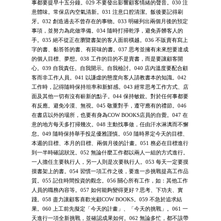
事都要提早十五分鐘。029 不要發出影響顧客情緒的聲音。030 注
意體味。常保店內空氣清新。031 注意口腔清潔。飯後要記得刷
牙。032 創造過去不曾存在的事物。033 明確列出兩個月後的預定
事項，並努力為此做準備。034 隨時打掃乾淨，避免弄髒客人的
手。035 絕不從正在瀏覽書架的客人面前橫越。036 不販賣有寫上
字的書、黏答答的書、有菸味的書。037 思考並擁有未來想要達成
的個人目標、夢想。038 工作的目的不是賣書，而是要讓顧客開
心。039 自我責任。自我開示。自我檢討。040 店內溫度要配合顧
客而非工作人員。041 以謙虛的態度向客人請教書本的知識。042
工作時，記得隨時保持坦率和新鮮感。043 經常思考工作方式、店
面及其他一切有沒有嶄新的點子。044 保持敏銳。對於任何事都要
有反應。避免冷漠、無視。045 敬重對手，遵守應有的禮節。046
在書店以外的場所，也要有身為COW BOOKS店員的自覺。047 在
意的地方每天多打掃幾次。048 主動找事做，任由汗水淋漓而不懈
怠。049 隨時保持舉手投足優雅謹慎。050 隨時界定今天的目標、
本週的目標、本月的目標、兩個月後的計畫。051 務必在目標進行
到一半時確認狀況。052 無論什麼工作都以兩人一組的方式進行。
一人擔任主要執行人，另一人則是次要執行人。053 每天一定要摸
摸書架上的書。054 習慣一項工作之後，要進一步挑戰提高工作品
質。055 記住時間投資的觀念。056 關心所有工作，如：其他工作
人員的職務內容等。057 如何能夠變得更好？思考、下功夫、實
踐。058 盡力讓顧客喜歡光顧COW BOOKS。059 不急於追求結
果。060 上工前先擬定「今天的計畫」、「今天的挑戰」。061 一
天進行一項全新挑戰，並確認成果如何。062 無論多忙，都不該帶