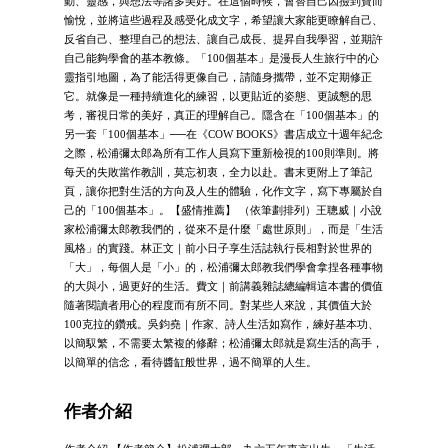
動、靈感，與想法等諸多美好。在這個時候，會替自己因撿到寶而
愉悅，並將這些過程及感受化成文字，希望讓大家能更瞭解自己、
反省自己、整理自己的想法、讓自己成長、提昇自我學習，並期許
自己能夠學會的基本教條。「100個基本」是漫長人生旅行中的心
靈指引地圖，為了能活得更像自己，請隨身攜帶，並不定期修正
它。就像是一種持續進化的練習，以更貼近的姿態、更誠懇的思
考，審視日常的美好，真正的理解自己。隱含在「100個基本」的
另一套「100個基本」──在《COW BOOKS》書店成立十週年紀念
之際，松浦彌太郎為所有工作人員寫下重新檢視的100則準則。將
每天的失敗當作教訓，莫忘初衷，全力以赴。書末更附上了筆記
頁，讓你把對生活的方向及人生的體驗，化作文字，寫下專屬於自
己的「100個基本」。【盛情推薦】 （依筆劃排列）王聰威｜小說
家松浦彌太郎教我們的，從來不是什麼「處世原則」，而是「生活
風格」的實踐。林正文｜前小日子享生活誌執行長相對於世界的
「大」，每個人是「小」的，松浦彌太郎教我們學會拿捏各種事物
的大與小，過更好的生活。費文｜前講義雜誌總編輯這本書的價值
隨著閱讀者用心的程度而有所不同。對某些人來說，其價值大於
100克拉的鑽戒。吳鈞堯｜作家、詩人生活如寫作，練好基本功、
以簡馭繁，不需要太繁複的修辭；松浦彌太郎就是寫生活的高手，
以簡單的信念，看待醬缸般世界，過不簡單的人生。
作者介紹