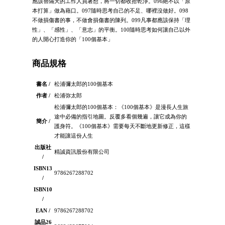
應該替隔天的工作人員著想，將一切都收拾乾淨。096絕不以「原
本打算」做為藉口。097隨時思考自己的不足、哪裡沒做好。098
不做損傷書的事，不做會損傷書的陳列。099凡事都應該保持「理
性」、「感性」、「意志」的平衡。100隨時思考如何讓自己以外
的人開心打造你的「100個基本」
商品規格
書名 /
松浦彌太郎的100個基本
作者 /
松浦弥太郎
松浦彌太郎的100個基本：《100個基本》是漫長人生旅
途中必備的指引地圖。反覆多看個幾遍，讓它成為你的
簡介 /
護身符。《100個基本》需要每天不斷地更新修正，這樣
才能讓這份人生
出版社
精誠資訊股份有限公司
/
ISBN13
9786267288702
/
ISBN10
/
EAN /
9786267288702
誠品26