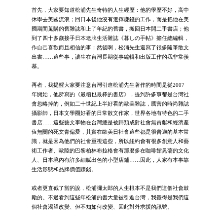
首先，大家要知道松浦先生奇特的人生經歷：他的學歷不好，高中
休學去美國流浪；回日本後他沒有選擇賺錢的工作，而是把他在美
國期間蒐購的舊雜誌和上了年紀的舊書，搬回日本開二手書店；他
到了四十多歲接手日本老牌生活雜誌《暮しの手帖》擔任總編輯，
作自己喜歡而且相信的事；然後啊，松浦先生還寫了很多隨筆散文
出書……這些事，讓生在台灣長期從事編輯和出版工作的我非常羨
慕。
再者，我提醒大家要注意台灣引進松浦先生著作的時間是從2007
年開始，他所寫的《最糟也最棒的書店》，提到許多事都是台灣社
會忽略掉的，例如二十世紀上半好看的歐美雜誌，厲害的時尚雜誌
攝影師，日本文學圈好看的日常散文作家，世界各地有特色的二手
書店……這些藝文事物在台灣總是被歸類成對社會無貢獻和經濟產
值無關的死文青偏愛，其實在歐美日社會這些都是很普遍的基本常
識，就是因為他們的社會重視這些，所以紐約會有很多創意人和藝
術工作者、歐陸的巴黎柏林布拉格會有那麼多在咖啡館晃蕩的文化
人、日本境內有許多細膩出色的小型店鋪……因此，人家有本事靠
生活形態和品牌價值賺錢。
或者更直截了當的說，松浦彌太郎的人生根本不是我們這個社會鼓
勵的。不過看到這些年松浦的書大量被引進台灣，我覺得是我們這
個社會渴望改變、但不知如何改變、因此對外求援的訊號。