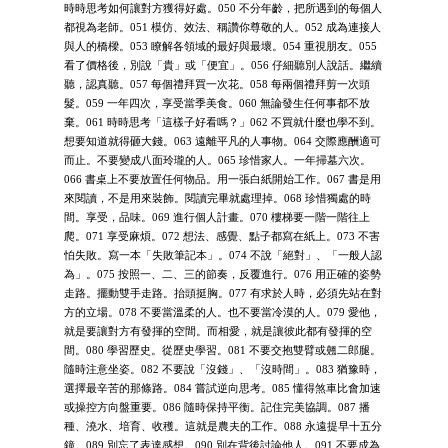
時時思考如何讓對方獲得好處。050 不分年齡，把所遇到的每個人
都視為老師。051 模仿、效法、稱讚你尊敬的人。052 成為連接人
與人的橋樑。053 瞭解各領域的最好與最壞。054 重視朋友。055
看了價格後，別說「貴」或「便宜」。056 仔細聽別人說話。繼續
聽，認真聽。057 每個禮拜買一次花。058 每兩個禮拜剪一次頭
髮。059 一年四次，享受當季美食。060 無論發生任何事都不放
棄。061 時時思考「這樣子好看嗎？」062 不買就什麼也學不到。
想要知道就得砸大錢。063 遠離平凡的人事物。064 交際應酬適可
而止。不要變成八面玲瓏的人。065 珍惜家人。一年掃墓六次。
066 書桌上不要放置任何物品。用一張白紙開始工作。067 書是用
來閱讀，不是用來裝飾。閱讀完畢就處理掉。068 珍惜獨處的時
間。享受，品味。069 進行個人計畫。070 樓梯要一階一階往上
爬。071 享受麻煩。072 想法、感覺、點子都寫在紙上。073 不害
怕失敗。寫一本「失敗筆記本」。074 不說「絕對」、「一般人認
為」。075 按照一、二、三的節奏，反覆進行。076 用正確的姿勢
走路。擺動雙手走路。抬頭挺胸。077 有求於人時，必須先站在對
方的立場。078 不要當溫柔的人。也不要當冷漠的人。079 愛他，
就是要讓對方有發揮的空間。而相愛，就是讓彼此都有發揮的空
間。080 學習歷史。從歷史學習。081 不要交抱雙臂或翹二郎腿。
隨時注意坐姿。082 不要說「沒錢」、「沒時間」。083 猶豫時，
選擇最辛苦的那條路。084 嘗試逆向思考。085 懂得煞車比會加速
或操控方向盤重要。086 隨時保持平衡。記住完美協調。087 播
種、澆水、培育、收穫。這就是農夫的工作。088 永遠提早十五分
鐘。089 別忘了表達感想。090 別在背後討論他人。091 不要成為