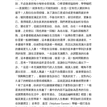
刻，不必急著把每分每秒全部填滿。◎希望獲得協助時，學學貓吧
──直接開口！就算有些人可能拒絕你，但也一定有些人樂於伸出
援手！人類往往自尋煩惱，為了讓自己更成功或更有錢而疲於奔
命；貓則遵循並滿足於天性，不做任何努力，卻活得更好、更像自
己。善用喵星人與生俱來的各種智慧，我們將更知道如何珍視自
己、樂在當下，也能活得更自信、自由、自然、自在！※本書為改
版書，之前曾以《我也來做一回貓》為名出版。不論你跟貓熟不
熟，這本書都能成為你的極佳生活指南！＊如果你壓力爆表，如果
你需要一點聰明幽默，這本書是最好的選擇，保證你邊讀邊笑。＊
本書雖不厚重，但絕對值得讀者一再精讀，而且比其他寫滿大道理
的書籍更引人入勝！＊即使你沒有貓，你能仍從本書中學到許多實
用的智慧，讓生活更愉快。＊在這個充滿壓力、步調緊湊的社會
裡，這本書能讓你坐下來幾分鐘，後退一步，花一點時間觀察自
己，思考一下眼前的追求是否合理，並讓你以平靜的心邁出下一
步。＊這是一本充滿實用技巧的人生指南，能讓人放鬆、嘴角不禁
露出笑容……喵星人萬歲！＊先是不自覺露出笑容，接著懷疑自己
「我剛剛怎麼了」，最後你會告訴自己「我真的笑了」，並對內心
久違了的輕鬆自在覺得感慨萬分……這就是讀這本書會經歷的事！
＊有了這本書，你終於可以聽懂家裡貓主子要對你說什麼了！＊喵
星來的哲學家實在太有趣了！書中的內容不論是做為思考的引信，
或實際應用在生活中，都非常適合。【迷誠品編輯推薦】標題｜貓
貓其實是人生哲學家？《貓是最好的人生教練》學習如何活得更自
在快樂撰文｜ 史蒂芬．嘉涅（Stéphane Garnier）學貓一樣打造自