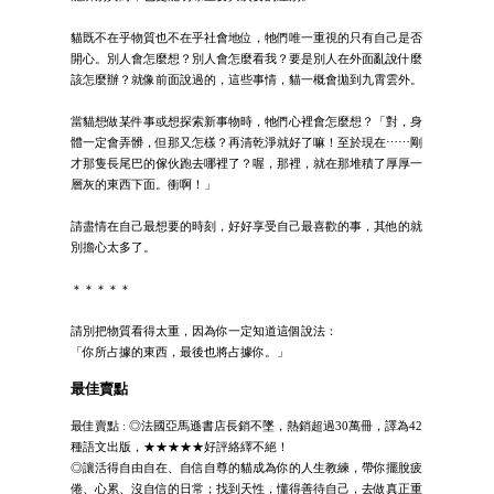
貓既不在乎物質也不在乎社會地位，牠們唯一重視的只有自己是否
開心。別人會怎麼想？別人會怎麼看我？要是別人在外面亂說什麼
該怎麼辦？就像前面說過的，這些事情，貓一概會拋到九霄雲外。
當貓想做某件事或想探索新事物時，牠們心裡會怎麼想？「對，身
體一定會弄髒，但那又怎樣？再清乾淨就好了嘛！至於現在⋯⋯剛
才那隻長尾巴的傢伙跑去哪裡了？喔，那裡，就在那堆積了厚厚一
層灰的東西下面。衝啊！」
請盡情在自己最想要的時刻，好好享受自己最喜歡的事，其他的就
別擔心太多了。
＊＊＊＊＊
請別把物質看得太重，因為你一定知道這個說法：
「你所占據的東西，最後也將占據你。」
最佳賣點
最佳賣點 : ◎法國亞馬遜書店長銷不墜，熱銷超過30萬冊，譯為42
種語文出版，★★★★★好評絡繹不絕！
◎讓活得自由自在、自信自尊的貓成為你的人生教練，帶你擺脫疲
倦、心累、沒自信的日常；找到天性，懂得善待自己，去做真正重