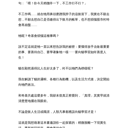
句：「喂！你今天稍微停一下，不工作行不行？」
不工作嗎……就在牠用鼻頭磨蹭我脖子的這個當下，我實在不願去
想，不願去想自己是否繳得出下個月的帳單，也不想煩惱股市何時
會再崩盤……
牠呢？奇基會煩惱這種事嗎？
說不定這就是牠一直以來想告訴我的祕密：要懂得放手去做最重要
的事、要善待自己、要學著像牠一樣⋯⋯要向貓學習如何善度人
生！
貓生顯然過得比人生好太多了，何不以牠們為榜樣呢？
我在解讀了貓的邏輯、各種行為動機，以及生活方式後，決定開始
向牠們效法。
和奇基共處這麼多年，我卻未曾真正察覺到，「真理」其實早就清
清楚楚地擺在我眼前。
不論是個人生活或職涯，人類凡事都應該向貓學習才是！
這就是我想藉著這本書邀請你一起探索的：稍微脫離一下現實生