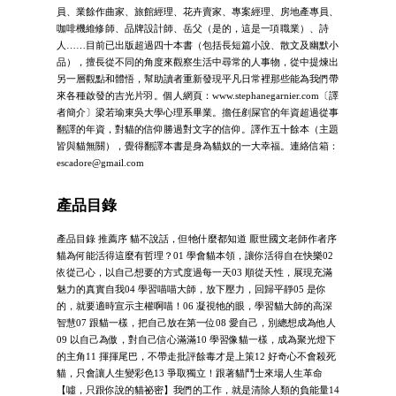
員、業餘作曲家、旅館經理、花卉賣家、專案經理、房地產專員、
咖啡機維修師、品牌設計師、岳父（是的，這是一項職業）、詩
人……目前已出版超過四十本書（包括長短篇小說、散文及幽默小
品），擅長從不同的角度來觀察生活中尋常的人事物，從中提煉出
另一層觀點和體悟，幫助讀者重新發現平凡日常裡那些能為我們帶
來各種啟發的吉光片羽。個人網頁：www.stephanegarnier.com〔譯
者簡介〕梁若瑜東吳大學心理系畢業。擔任剷屎官的年資超過從事
翻譯的年資，對貓的信仰勝過對文字的信仰。譯作五十餘本（主題
皆與貓無關），覺得翻譯本書是身為貓奴的一大幸福。連絡信箱：
escadore@gmail.com
產品目錄
產品目錄 推薦序 貓不說話，但牠什麼都知道 厭世國文老師作者序
貓為何能活得這麼有哲理？01 學會貓本領，讓你活得自在快樂02
依從己心，以自己想要的方式度過每一天03 順從天性，展現充滿
魅力的真實自我04 學習喵喵大師，放下壓力，回歸平靜05 是你
的，就要適時宣示主權啊喵！06 凝視牠的眼，學習貓大師的高深
智慧07 跟貓一樣，把自己放在第一位08 愛自己，別總想成為他人
09 以自己為傲，對自己信心滿滿10 學習像貓一樣，成為聚光燈下
的主角11 揮揮尾巴，不帶走批評餘毒才是上策12 好奇心不會殺死
貓，只會讓人生變彩色13 爭取獨立！跟著貓鬥士來場人生革命
【噓，只跟你說的貓祕密】我們的工作，就是清除人類的負能量14