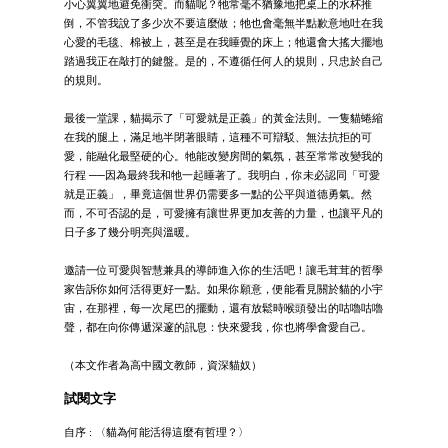
小心翼翼地避免衝突。而貓呢？牠常毫不猶豫地把桌上的水杯推
倒，不管我說了多少次不要這麼做；牠也會毫無半點歉意地吐在我
心愛的毛毯、棉被上，甚至是在我睡覺的床上；牠還會大搖大擺地
踏過我正在敲打的鍵盤。是的，不遵循任何人的規則，只忠於自己
的規則。
最後一堂課，貓揭示了「可愛就是正義」的黃金法則。一隻貓蜷縮
在我的腿上，滿足地半閉著眼睛，這種不可辯駁、無法抗拒的可
愛，能融化最堅硬的心。牠能改變房間的氣氛，甚至常常改變我的
行程 ──因為最終我和牠一起睡著了。我明白，你未必認同「可愛
就是正義」，畢竟這個世界仍需要多一點的公平與道德勇氣。然
而，不可否認的是，可愛擁有讓世界更加友善的力量，也讓平凡的
日子多了幾分明亮與溫暖。
邀請一位可愛與智慧兼具的導師進入你的生活吧！讓毛茸茸的哲學
家告訴你如何活得更好一點。如果你願意，便能看見關於貓的小宇
宙，在那裡，每一次尾巴的擺動，還有放鬆時喉頭發出的咕嚕咕嚕
聲，都在向你傳遞深邃的訊息：快來愛我，你也將學會愛自己。
（本文作者為高中國文教師，資深貓奴）
試閱文字
自序 : 〈貓為何能活得這麼有哲理？〉