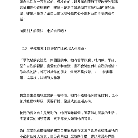
讓自己活在一言堂式的、模板化的，以及風向隨時可能改變的鄉愿
言論和媚俗道德觀裡；哪怕只是為了幫助我們重新找回內在的渴
望；哪怕只是為了讓自己愉悅地聆聽內心不斷對我們吟唱的這句
話：
拋開別人的看法，忠於自我吧！
〈13 爭取獨立！跟著貓鬥士來場人生革命〉
「爭取貓的友誼是一件困難的事。牠有哲學頭腦，牠內斂、平靜、
堅守自己的習慣、喜愛秩序和整潔，且不會隨便付出自己的感情：
你夠格的話，牠可以當你的朋友，但絕不當奴隸。」──特奧菲
爾．戈蒂埃，法國詩人作家
獨立自主是貓很主要的一項特徵。牠們不遵從任何階級體制，也不
像其他動物那樣，需要群體、聚落式的生活架構。
牠們的獨立自主是絕對的。牠們遠離群體，過著隨心所欲的生活，
不需要其他同類背書，更不需要人類替牠們背書。
為什麼要以這麼徹底的獨立自主做為生存之道？因為這樣能讓牠們
不必對任何人負責，自己高興做什麼就做什麼；毋須承受外界壓