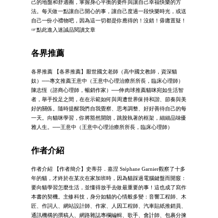
己的地盤和舒適圈，掌握身心平衡的要件與讓自己幸福快樂的方
法。每天做一點讓自己開心的事，讓自己度過一段快樂時光，或送
自己一份小禮物吧，因為這一切都是你應得的！沒錯！毋庸置疑！
☞點此進入迷誠品閱讀文章
各界推薦
各界推薦 【各界推薦】厭世國文老師（高中國文教師，資深貓
奴）──專文推薦王意中（王意中心理治療所所長，臨床心理師）
陳志恆（諮商心理師，暢銷作家）──伸肉球推薦貓咪宛如生活智
者，舉手投足之間，在在示範如何與周遭世界保持和諧、節奏與美
好的關係。隨時提醒我們自我覺察、思考調整、好好善待自己的每
一天。向貓咪學習，你將豁然開朗，跳脫執著的框架，細細品味優
雅人生。──王意中（王意中心理治療所所長，臨床心理師）
作者介紹
作者介紹 【作者簡介】史蒂芬．嘉涅 Stéphane Garnier觀察了十多
年的貓，才終於在某次在家加班時，因為貓踩過電腦鍵盤而開竅：
要向貓學習怎麼生活，並懂得放手去做最重要的事！這也成了寫作
本書的契機。主修科技，身分如貓的心情般多變：音響工程師、木
匠、作詞人、網站設計師、作家、人因工程師、汽車貼紙推銷員、
通訊機構的撰稿人、網路雜誌專欄編輯、歌手、會計師、包裹分揀