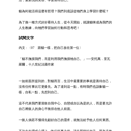
活，重新找回笑容、學會善待自己。
貓為何能活得這麼有哲理？我們到底該從牠們身上學習什麼呢？
為了換一種方式好好看待人生，從今天開始，就讓貓咪成為我們的
人生教練，向牠們學習如何行動和思考吧！
試閱文字
內文 : 〈07 跟貓一樣，把自己放在第一位〉
「貓不撫摸我們，而是利用我們撫摸牠自己。」──安托萬．里瓦
羅爾，十八世紀法國作家
一如前面所提到的，對貓而言，生活中最重要的事就是善待自己，
沒有任何事比它更優先。為了達到這一點，有時我們也該像貓一
樣，自私一點，先想到自己。
這不代表我們要當個自我中心、自戀或自以為是的人，而是要允許
自己將個人的身心平衡排在他人前面。
一個人倘若不懂得先顧好自己的需求，就無法給予他人任何東西。
不論在生理或心理上，做任何事之前，請先照顧好自己，因為這攸