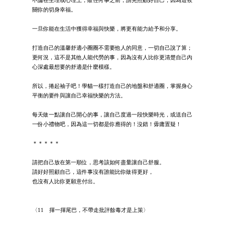
關你的切身幸福。
一旦你能在生活中獲得幸福與快樂，將更有能力給予和分享。
打造自己的溫馨舒適小圈圈不需要他人的同意，一切自己說了算；
更何況，這不是其他人能代勞的事，因為沒有人比你更清楚自己內
心深處最想要的舒適是什麼模樣。
所以，捲起袖子吧！學貓一樣打造自己的地盤和舒適圈，掌握身心
平衡的要件與讓自己幸福快樂的方法。
每天做一點讓自己開心的事，讓自己度過一段快樂時光，或送自己
一份小禮物吧，因為這一切都是你應得的！沒錯！毋庸置疑！
＊＊＊＊＊
請把自己放在第一順位，思考該如何盡量讓自己舒服。
請好好照顧自己，這件事沒有誰能比你做得更好，
也沒有人比你更願意付出。
〈11 揮一揮尾巴，不帶走批評餘毒才是上策〉