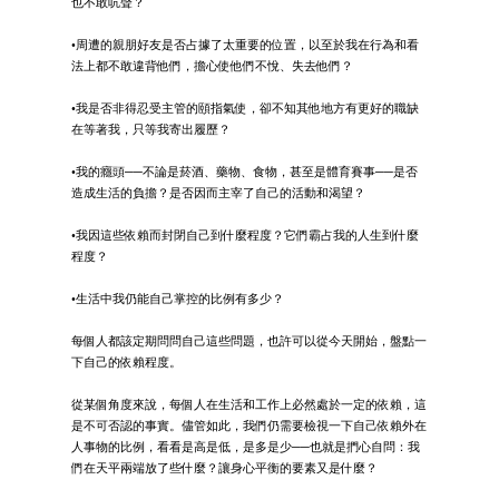
也不敢吭聲？
•周遭的親朋好友是否占據了太重要的位置，以至於我在行為和看
法上都不敢違背他們，擔心使他們不悅、失去他們？
•我是否非得忍受主管的頤指氣使，卻不知其他地方有更好的職缺
在等著我，只等我寄出履歷？
•我的癮頭──不論是菸酒、藥物、食物，甚至是體育賽事──是否
造成生活的負擔？是否因而主宰了自己的活動和渴望？
•我因這些依賴而封閉自己到什麼程度？它們霸占我的人生到什麼
程度？
•生活中我仍能自己掌控的比例有多少？
每個人都該定期問問自己這些問題，也許可以從今天開始，盤點一
下自己的依賴程度。
從某個角度來說，每個人在生活和工作上必然處於一定的依賴，這
是不可否認的事實。儘管如此，我們仍需要檢視一下自己依賴外在
人事物的比例，看看是高是低，是多是少──也就是捫心自問：我
們在天平兩端放了些什麼？讓身心平衡的要素又是什麼？