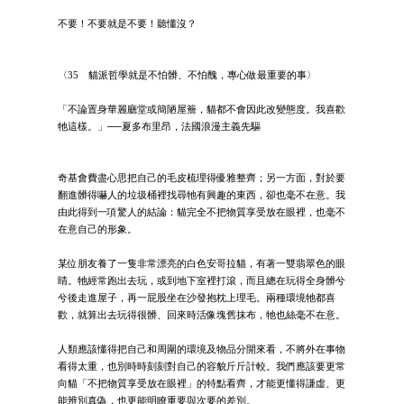
不要！不要就是不要！聽懂沒？
〈35 貓派哲學就是不怕髒、不怕醜，專心做最重要的事〉
「不論置身華麗廳堂或簡陋屋簷，貓都不會因此改變態度。我喜歡
牠這樣。」──夏多布里昂，法國浪漫主義先驅
奇基會費盡心思把自己的毛皮梳理得優雅整齊；另一方面，對於要
翻進髒得嚇人的垃圾桶裡找尋牠有興趣的東西，卻也毫不在意。我
由此得到一項驚人的結論：貓完全不把物質享受放在眼裡，也毫不
在意自己的形象。
某位朋友養了一隻非常漂亮的白色安哥拉貓，有著一雙翡翠色的眼
睛。牠經常跑出去玩，或到地下室裡打滾，而且總在玩得全身髒兮
兮後走進屋子，再一屁股坐在沙發抱枕上理毛。兩種環境牠都喜
歡，就算出去玩得很髒、回來時活像塊舊抹布，牠也絲毫不在意。
人類應該懂得把自己和周圍的環境及物品分開來看，不將外在事物
看得太重，也別時時刻刻對自己的容貌斤斤計較。我們應該要更常
向貓「不把物質享受放在眼裡」的特點看齊，才能更懂得謙虛、更
能辨別真偽，也更能明瞭重要與次要的差別。