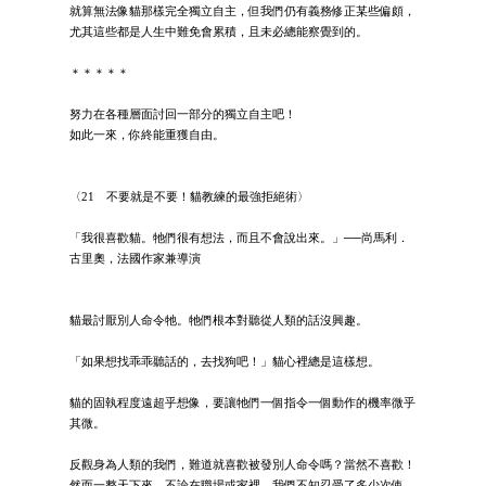
就算無法像貓那樣完全獨立自主，但我們仍有義務修正某些偏頗，
尤其這些都是人生中難免會累積，且未必總能察覺到的。
＊＊＊＊＊
努力在各種層面討回一部分的獨立自主吧！
如此一來，你終能重獲自由。
〈21 不要就是不要！貓教練的最強拒絕術〉
「我很喜歡貓。牠們很有想法，而且不會說出來。」──尚馬利．
古里奧，法國作家兼導演
貓最討厭別人命令牠。牠們根本對聽從人類的話沒興趣。
「如果想找乖乖聽話的，去找狗吧！」貓心裡總是這樣想。
貓的固執程度遠超乎想像，要讓牠們一個指令一個動作的機率微乎
其微。
反觀身為人類的我們，難道就喜歡被發別人命令嗎？當然不喜歡！
然而一整天下來，不論在職場或家裡，我們不知忍受了多少次使