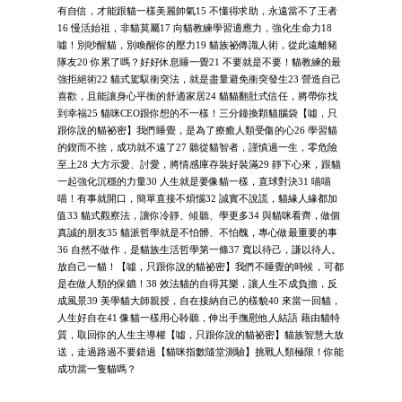
有自信，才能跟貓一樣美麗帥氣15 不懂得求助，永遠當不了王者
16 慢活始祖，非貓莫屬17 向貓教練學習適應力，強化生命力18
噓！別吵醒貓，別喚醒你的壓力19 貓族祕傳識人術，從此遠離豬
隊友20 你累了嗎？好好休息睡一覺21 不要就是不要！貓教練的最
強拒絕術22 貓式駕馭衝突法，就是盡量避免衝突發生23 營造自己
喜歡，且能讓身心平衡的舒適家居24 貓貓翻肚式信任，將帶你找
到幸福25 貓咪CEO跟你想的不一樣！三分鐘換顆貓腦袋【噓，只
跟你說的貓祕密】我們睡覺，是為了療癒人類受傷的心26 學習貓
的鍥而不捨，成功就不遠了27 聽從貓智者，謹慎過一生，零危險
至上28 大方示愛、討愛，將情感庫存裝好裝滿29 靜下心來，跟貓
一起強化沉穩的力量30 人生就是要像貓一樣，直球對決31 喵喵
喵！有事就開口，簡單直接不煩惱32 誠實不說謊，貓緣人緣都加
值33 貓式觀察法，讓你冷靜、傾聽、學更多34 與貓咪看齊，做個
真誠的朋友35 貓派哲學就是不怕髒、不怕醜，專心做最重要的事
36 自然不做作，是貓族生活哲學第一條37 寬以待己，謙以待人。
放自己一貓！【噓，只跟你說的貓祕密】我們不睡覺的時候，可都
是在做人類的保鑣！38 效法貓的自得其樂，讓人生不成負擔，反
成風景39 美學貓大師親授，自在接納自己的樣貌40 來當一回貓，
人生好自在41 像貓一樣用心聆聽，伸出手撫慰他人結語 藉由貓特
質，取回你的人生主導權【噓，只跟你說的貓祕密】貓族智慧大放
送，走過路過不要錯過【貓咪指數隨堂測驗】挑戰人類極限！你能
成功當一隻貓嗎？