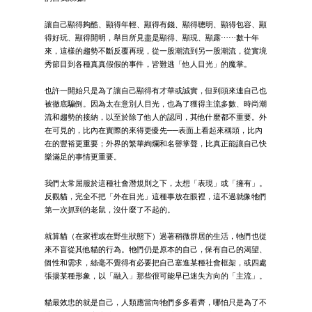
讓自己顯得夠酷、顯得年輕、顯得有錢、顯得聰明、顯得包容、顯
得好玩、顯得開明，舉目所見盡是顯得、顯現、顯露⋯⋯數十年
來，這樣的趨勢不斷反覆再現，從一股潮流到另一股潮流，從實境
秀節目到各種真真假假的事件，皆難逃「他人目光」的魔掌。
也許一開始只是為了讓自己顯得有才華或誠實，但到頭來連自己也
被徹底騙倒。因為太在意別人目光，也為了獲得主流多數、時尚潮
流和趨勢的接納，以至於除了他人的認同，其他什麼都不重要。外
在可見的，比內在實際的來得更優先──表面上看起來稱頭，比內
在的豐裕更重要；外界的繁華絢爛和名譽掌聲，比真正能讓自己快
樂滿足的事情更重要。
我們太常屈服於這種社會潛規則之下，太想「表現」或「擁有」。
反觀貓，完全不把「外在目光」這種事放在眼裡，這不過就像牠們
第一次抓到的老鼠，沒什麼了不起的。
就算貓（在家裡或在野生狀態下）過著稍微群居的生活，牠們也從
來不盲從其他貓的行為。牠們仍是原本的自己，保有自己的渴望、
個性和需求，絲毫不覺得有必要把自己塞進某種社會框架，或四處
張揚某種形象，以「融入」那些很可能早已迷失方向的「主流」。
貓最效忠的就是自己，人類應當向牠們多多看齊，哪怕只是為了不