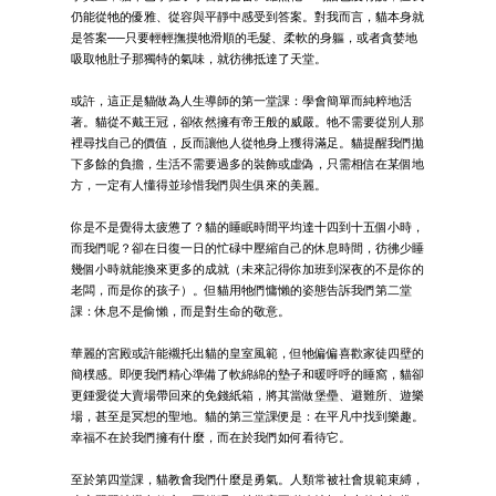
仍能從牠的優雅、從容與平靜中感受到答案。對我而言，貓本身就
是答案──只要輕輕撫摸牠滑順的毛髮、柔軟的身軀，或者貪婪地
吸取牠肚子那獨特的氣味，就彷彿抵達了天堂。
或許，這正是貓做為人生導師的第一堂課：學會簡單而純粹地活
著。貓從不戴王冠，卻依然擁有帝王般的威嚴。牠不需要從別人那
裡尋找自己的價值，反而讓他人從牠身上獲得滿足。貓提醒我們拋
下多餘的負擔，生活不需要過多的裝飾或虛偽，只需相信在某個地
方，一定有人懂得並珍惜我們與生俱來的美麗。
你是不是覺得太疲憊了？貓的睡眠時間平均達十四到十五個小時，
而我們呢？卻在日復一日的忙碌中壓縮自己的休息時間，彷彿少睡
幾個小時就能換來更多的成就（未來記得你加班到深夜的不是你的
老闆，而是你的孩子）。但貓用牠們慵懶的姿態告訴我們第二堂
課：休息不是偷懶，而是對生命的敬意。
華麗的宮殿或許能襯托出貓的皇室風範，但牠偏偏喜歡家徒四壁的
簡樸感。即便我們精心準備了軟綿綿的墊子和暖呼呼的睡窩，貓卻
更鍾愛從大賣場帶回來的免錢紙箱，將其當做堡壘、避難所、遊樂
場，甚至是冥想的聖地。貓的第三堂課便是：在平凡中找到樂趣。
幸福不在於我們擁有什麼，而在於我們如何看待它。
至於第四堂課，貓教會我們什麼是勇氣。人類常被社會規範束縛，