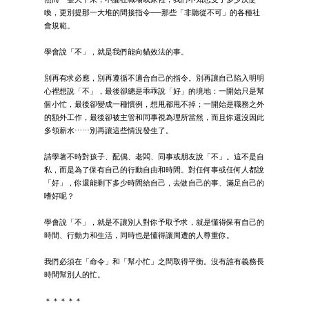
喚，更別提那一大堆的間接指令──那些「非聽從不可」的各種社
會規範。
學會說「不」，就是我們能向貓效法的事。
別再有求必應，別再遵循不適合自己的指令。別再讓自己陷入明明
心裡想說「不」，最後卻總是乖乖說「好」的境地：一開始只是幫
個小忙，最後卻變成一種慣例，想甩都甩不掉；一開始是職務之外
的額外工作，最後卻被主管和同事視為理所當然，而且你還沒因此
多領薪水⋯⋯別再讓這些情況發生了。
請學著不時對孩子、配偶、老闆、同事或朋友說「不」。這不是自
私，而是為了保有自己的行動自由和時間。對任何事或任何人都說
「好」，你還能剩下多少時間給自己，去做自己的事、滿足自己的
嗜好呢？
學會說「不」，就是不讓別人對你予取予求，就是懂得保有自己的
時間、行動力和生活，同時也是懂得讓周遭的人尊重你。
我們必須在「命令」和「幫小忙」之間取得平衡。沒有誰有義務長
時間幫別人的忙。
＊＊＊＊＊