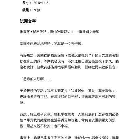
尺寸 /
20.8*14.8
級別 /
N:無
試閱文字
推薦序 : 貓不說話，但牠什麼都知道──厭世國文老師
當貓不想統治地球時，牠就是一位哲學家。
有好幾次，房間裡的貓用深情（或者說是批判？）的目光注視著癱
軟在床上的我。等到我發現時，不知道牠已經這樣注視了多久。貓
沒有說話，但我彷彿能從牠喉間隱約聽到一聲細微而尖銳的聲音：
「愚蠢的人類啊……」
至於後續的話語，我不太確定是「我要殺你」還是「我要教你」。
也許兩者皆有可能。在那凜然的目光裡，卻蘊藏著深不可測的智
慧。
我想，貓正在研究我。牠似乎在思考：人類到底有什麼存在的必要
性？畢竟我們總是將生活弄得更加複雜，背負著沉重的壓力與煩
惱，看起來既不快樂，也不幸福。
事實上，貓早已掌握了宇宙的祕密。雖然牠一句話也沒有說，但我