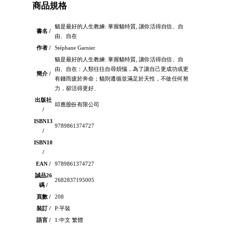
商品規格
貓是最好的人生教練: 掌握貓特質, 讓你活得自信、自
書名 /
由、自在
作者 /
Stéphane Garnier
貓是最好的人生教練: 掌握貓特質, 讓你活得自信、自
由、自在：人類往往自尋煩惱，為了讓自己更成功或更
簡介 /
有錢而疲於奔命；貓則遵循並滿足於天性，不做任何努
力，卻活得更好、
出版社
叩應股份有限公司
/
ISBN13
9789861374727
/
ISBN10
/
EAN /
9789861374727
誠品26
2682837195005
碼 /
頁數 /
208
裝訂 /
P:平裝
語言 /
1:中文 繁體