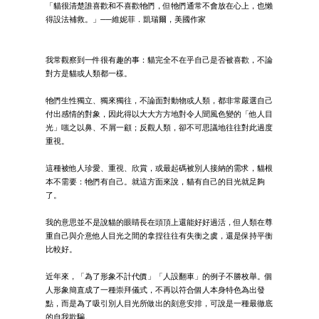
「貓很清楚誰喜歡和不喜歡牠們，但牠們通常不會放在心上，也懶
得設法補救。」──維妮菲．凱瑞爾，美國作家
我常觀察到一件很有趣的事：貓完全不在乎自己是否被喜歡，不論
對方是貓或人類都一樣。
牠們生性獨立、獨來獨往，不論面對動物或人類，都非常嚴選自己
付出感情的對象，因此得以大大方方地對令人聞風色變的「他人目
光」嗤之以鼻、不屑一顧；反觀人類，卻不可思議地往往對此過度
重視。
這種被他人珍愛、重視、欣賞，或最起碼被別人接納的需求，貓根
本不需要：牠們有自己。就這方面來說，貓有自己的目光就足夠
了。
我的意思並不是說貓的眼睛長在頭頂上還能好好過活，但人類在尊
重自己與介意他人目光之間的拿捏往往有失衡之虞，還是保持平衡
比較好。
近年來，「為了形象不計代價」「人設翻車」的例子不勝枚舉。個
人形象簡直成了一種崇拜儀式，不再以符合個人本身特色為出發
點，而是為了吸引別人目光所做出的刻意安排，可說是一種最徹底
的自我欺騙。