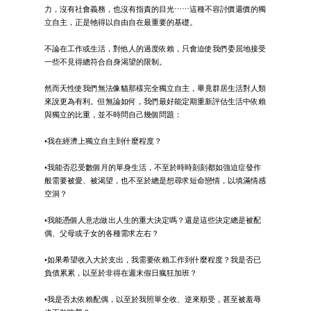
力，沒有社會義務，也沒有指責的目光⋯⋯這種不容討價還價的獨
立自主，正是牠得以自由自在最重要的基礎。
不論在工作或生活，對他人的過度依賴，只會迫使我們委屈地接受
一些不見得總符合自身渴望的限制。
然而天性使我們無法像貓那樣完全獨立自主，畢竟群居生活對人類
來說更為有利。但無論如何，我們最好能定期重新評估生活中依賴
與獨立的比重，並不時問自己幾個問題：
•我在經濟上獨立自主到什麼程度？
•我能否忍受數個月的單身生活，不至於時時刻刻都如強迫症發作
般需要被愛、被渴望，也不至於總是想尋求短命戀情，以填滿情感
空洞？
•我能憑個人意志做出人生的重大決定嗎？還是這些決定總是被配
偶、父母或子女的各種需求左右？
•如果希望收入大於支出，我需要依賴工作到什麼程度？我是否已
負債累累，以至於非得在週末假日瘋狂加班？
•我是否太依賴配偶，以至於我照單全收、逆來順受，甚至被羞辱