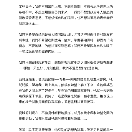
某些日子，我們不想出門上班、不想看新聞、不想去思考這世上的
各種不幸、不想去煩惱自己的未來……我們不想對政府令人惱怒的
新政策發表意見、不想煩惱自己的職涯，也不想知道再過幾年能否
領到退休金……
我們不希望自己老是被人際問題糾纏，尤其這些關係往往和親友有
所牽扯；我們不希望在剛放滿一缸水、準備要泡澡時，卻因為「浪
費水、不愛地球」的想法而有罪惡感；我們不希望因為自己大嗑了
一頓垃圾食物而覺得內疚……
我們只想跳脫現有生活，想斷開與現實生活之間的枷鎖與所有牽連
──哪怕一天也好，片刻也罷。我們不過是想好好透個氣。
我轉過頭來，發現我的貓──奇基──剛剛無聲無息地進入書房。牠
眨眨眼，望著我，跳上書桌，然後在鍵盤上躺了下來。這齣戲碼已
在我們之間上演了好多年，早在我仍用紙筆寫作時，牠就一天到晚
啃我的原子筆蓋。我笑了，這是我倆之間的一種小遊戲。牠表現出
來的樣子就像是既喜歡我寫作，又想盡辦法要阻撓我。
從以前到現在，不論是牠輕輕地撥抓，或是在我小腿和鍵盤之間的
徘徊走動，我都只當成牠想討摸摸和玩遊戲……
等等！說不定這些年來，牠有別的話想告訴我，說不定只是簡單一