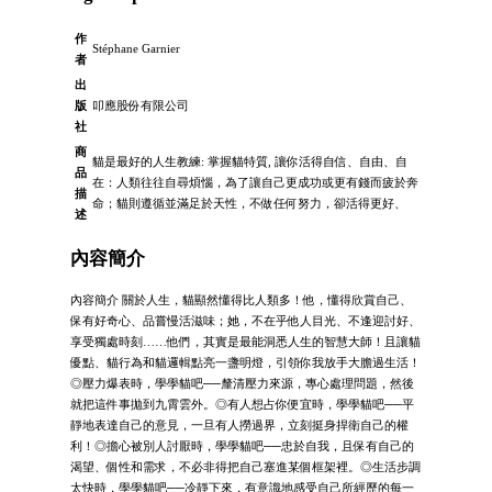
作
Stéphane Garnier
者
出
版
叩應股份有限公司
社
商
貓是最好的人生教練: 掌握貓特質, 讓你活得自信、自由、自
品
在：人類往往自尋煩惱，為了讓自己更成功或更有錢而疲於奔
描
命；貓則遵循並滿足於天性，不做任何努力，卻活得更好、
述
內容簡介
內容簡介 關於人生，貓顯然懂得比人類多！他，懂得欣賞自己、
保有好奇心、品嘗慢活滋味；她，不在乎他人目光、不逢迎討好、
享受獨處時刻……他們，其實是最能洞悉人生的智慧大師！且讓貓
優點、貓行為和貓邏輯點亮一盞明燈，引領你我放手大膽過生活！
◎壓力爆表時，學學貓吧──釐清壓力來源，專心處理問題，然後
就把這件事拋到九霄雲外。◎有人想占你便宜時，學學貓吧──平
靜地表達自己的意見，一旦有人撈過界，立刻挺身捍衛自己的權
利！◎擔心被別人討厭時，學學貓吧──忠於自我，且保有自己的
渴望、個性和需求，不必非得把自己塞進某個框架裡。◎生活步調
太快時，學學貓吧──冷靜下來，有意識地感受自己所經歷的每一