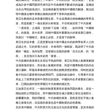
成為許多中國問題研究者判定中共政權將不斷成功的論據，這種說
法在台灣也頗為流行。但這種表象而淺薄的中國模式解讀，無法說
明中國過去幾年來難以挽救的經濟下滑和內政困境。
黃亞生教授的這本新書別開生面，不去追溯過往林林總總的學界流
派，而是創建了一個全新的分析框架，不但有效回答了中共政權
「一度得意」之成因，也剖析了這種「得意」，如何伴隨「中國模
式」的衰落。當今世界，回憶中國當年繁榮強大的著述業已過時，
而探討「中國模式」衰落之必然，才是當下的顯學。
黃亞生的這本書，正是想要知道今後中國走向的政商學各界人士的
必讀之作。它的穿透力在於，作者用同一個框架，既說明了中共政
權的「崛起」為何短暫，也發掘出這樣的政權「自古以來」的「宿
疾」，並且指出它為何必然「復發」。
中共政權的衰落發生在習近平執政時期，黃亞生用個人集權來解讀
這場衰落的發生；而在個人集權的背後，則是中國專制模式的內在
運行邏輯，即最高掌權者對內外潛在挑戰習慣於壓制，同時把資源
集中到自己嚴密掌控的經濟部門。這樣的政治操作，引導著中共當
局走上了經濟衰退和中美對抗的道路。中國的內在矛盾重新凸顯出
來，已開始讓外部世界關注中共政權的穩定性。
正如黃亞生所言，一個好的制度更擅長於避免問題的產生，並從一
開始就防止問題惡化，而中國的制度在減少困難之發生這個部分，
卻屢屢失敗。我的理解是，中共政權的衰落，固然是習近平個人集
權之後發生的，但這樣的衰落也是中國制度的必然產物。
至於美中關係，中共對西方民主政治文化的高度警惕，是其本能的