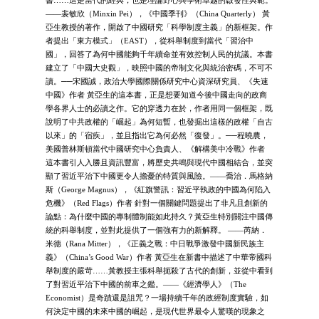
書……這是當代的經典，也是理論野心與學術卓越的啟發性典範。
——裴敏欣（Minxin Pei），《中國季刊》（China Quarterly） 黃
亞生教授的著作，開啟了中國研究「科學制度主義」的新框架。作
者提出「東方模式」（EAST），從科舉制度到當代「習治中
國」，回答了為何中國能夠千年續命並有效控制人民的抗議。本書
建立了「中國大史觀」，映照中國的帝制文化與統治密碼，不可不
讀。──宋國誠，政治大學國際關係研究中心資深研究員、《失速
中國》作者 黃亞生的這本書，正是想要知道今後中國走向的政商
學各界人士的必讀之作。它的穿透力在於，作者用同一個框架，既
說明了中共政權的「崛起」為何短暫，也發掘出這樣的政權「自古
以來」的「宿疾」，並且指出它為何必然「復發」。──程曉農，
美國普林斯頓當代中國研究中心負責人、《解構美中冷戰》作者
這本書引人入勝且資訊豐富，將歷史共鳴與現代中國相結合，並突
顯了習近平治下中國更令人擔憂的特質與風險。——喬治．馬格納
斯（George Magnus），《紅旗警訊：習近平執政的中國為何陷入
危機》（Red Flags）作者 針對一個關鍵問題提出了非凡且創新的
論點：為什麼中國的專制體制能如此持久？黃亞生特別關注中國傳
統的科舉制度，並對此提供了一個強有力的新解釋。 ——芮納．
米德（Rana Mitter），《正義之戰：中日戰爭激發中國新民族主
義》（China’s Good War）作者 黃亞生在新書中描述了中華帝國科
舉制度的嚴苛……黃教授主張科舉扼殺了古代的創新，並從中看到
了對習近平治下中國的前車之鑑。——《經濟學人》（The
Economist）是奇蹟還是詛咒？一場持續千年的政經制度實驗，如
何決定中國的未來中國的崛起，是現代世界最令人驚嘆的現象之