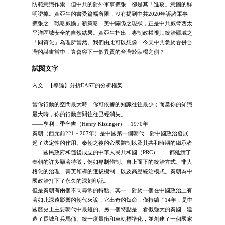
防範意識作祟；但中共的對外軍事擴張，卻是其「進攻」意圖的鮮
明證據。黃亞生的書受篇幅所限，沒有提到中共2020年訴諸軍事
擴張之「戰略威懾」新策略，美中關係之現狀，正是中共威脅西太
平洋區域安全的自然結果。黃亞生指出，專制政權視其統治疆域之
「同質化」為理所當然。我們由此可以想像，今天中共急於吞併台
灣的謀畫當中，豈會容下一個異質的台灣於臥榻之側？
試閱文字
內文 : 【導論】分拆EAST的分析框架
當你行動的空間最大時，你可依據的知識往往最少；而當你的知識
最大時，你的行動空間往往已經消失。
——亨利．季辛吉（Henry Kissinger），1970年
秦朝（西元前221－207年）是中國第一個朝代，對中國政治發展
起了決定性的作用。秦朝之後的帝國體制以及其共和時期的繼承者
——國民政府和隨後成立的中華人民共和國（PRC）——都延續了
秦朝的許多顯著特徵，例如專制體制、自上而下的統治方式、非人
格化的治理、菁英領導的選拔機制，以及高壓統治模式。秦朝為中
國政治打下了永久的深刻印記。
但是秦朝有兩個不同尋常的特點。其一，對於一個在中國政治上有
著如此深遠影響的朝代來說，它出奇的短命，僅持續了14年，是中
國歷史上主要朝代中最短的。另一個特點是，看似強大的秦國，建
造了長城和兵馬俑、統一度量衡和車軌標準化，並創建了一個國家