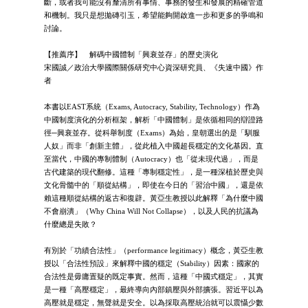
斷，或者我可能沒有釐清所有事情、事務的發生和發展的精確管道
和機制。我只是想拋磚引玉，希望能夠開啟進一步和更多的爭鳴和
討論。
【推薦序】 解碼中國體制「興衰並存」的歷史演化
宋國誠／政治大學國際關係研究中心資深研究員、《失速中國》作
者
本書以EAST系統（Exams, Autocracy, Stability, Technology）作為
中國制度演化的分析框架，解析「中國體制」是依循相同的辯證路
徑─興衰並存。從科舉制度（Exams）為始，皇朝選出的是「馴服
人奴」而非「創新主體」，從此植入中國超長穩定的文化基因。直
至當代，中國的專制體制（Autocracy）也「從未現代過」，而是
古代建築的現代翻修。這種「專制穩定性」，是一種深植於歷史與
文化骨髓中的「順從結構」，即使在今日的「習治中國」，還是依
賴這種順從結構的返古和復辟。黃亞生教授以此解釋「為什麼中國
不會崩潰」（Why China Will Not Collapse），以及人民的抗議為
什麼總是失敗？
有別於「功績合法性」（performance legitimacy）概念，黃亞生教
授以「合法性預設」來解釋中國的穩定（Stability）因素：國家的
合法性是毋庸置疑的既定事實。然而，這種「中國式穩定」，其實
是一種「高壓穩定」，最終導向內部鎮壓與外部擴張。習近平以為
高壓就是穩定，無聲就是安全。以為採取高壓統治就可以震懾少數