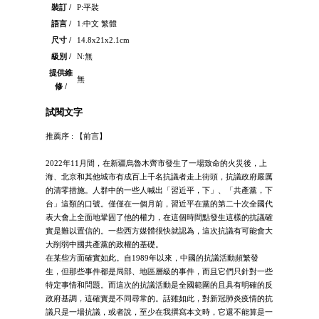
裝訂 /
P:平裝
語言 /
1:中文 繁體
尺寸 /
14.8x21x2.1cm
級別 /
N:無
提供維
無
修 /
試閱文字
推薦序 : 【前言】
2022年11月間，在新疆烏魯木齊市發生了一場致命的火災後，上
海、北京和其他城市有成百上千名抗議者走上街頭，抗議政府嚴厲
的清零措施。人群中的一些人喊出「習近平，下」、「共產黨，下
台」這類的口號。僅僅在一個月前，習近平在黨的第二十次全國代
表大會上全面地鞏固了他的權力，在這個時間點發生這樣的抗議確
實是難以置信的。一些西方媒體很快就認為，這次抗議有可能會大
大削弱中國共產黨的政權的基礎。
在某些方面確實如此。自1989年以來，中國的抗議活動頻繁發
生，但那些事件都是局部、地區層級的事件，而且它們只針對一些
特定事情和問題。而這次的抗議活動是全國範圍的且具有明確的反
政府基調，這確實是不同尋常的。話雖如此，對新冠肺炎疫情的抗
議只是一場抗議，或者說，至少在我撰寫本文時，它還不能算是一