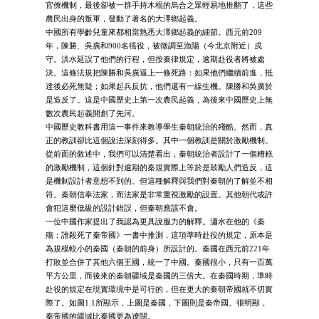
官僚機制，最後卻被一群手持木棍的烏合之眾輕易地推翻了，這些
農民出身的叛軍，發動了著名的大澤鄉起義。
中國所有學齡兒童來都相當熟悉大澤鄉起義的細節。西元前209
年，陳勝、吳廣和900名徭役，被徵調至漁陽（今北京附近）戍
守。洪水延誤了他們的行程，但按秦律規定，逾期赴役者將被處
決。這條法規把陳勝和吳廣逼上一條死路：如果他們繼續前進，抵
達後必死無疑；如果起兵反抗，他們還有一線生機。陳勝和吳廣於
是造反了。這是中國歷史上第一次農民起義，為後來中國歷史上無
數次農民起義開創了先河。
中國歷史教科書用這一事件來教導學生秦朝統治的殘酷。然而，真
正的教訓卻比這個說法深刻得多。其中一個教訓是關於激勵機制。
從前面的敘述中，我們可以清楚看出，秦朝統治者設計了一個糟糕
的激勵機制，這個針對逾期的秦規實際上等於是鼓勵人們造反，這
是機制設計者意想不到的。但這種解釋與我們對秦朝的了解並不相
符。秦朝信奉法家，而法家是非常重視激勵的設置。其他朝代或許
會犯這麼低級的設計錯誤，但秦朝應該不會。
一位中國作家提出了我認為更具說服力的解釋。瀟水在他的《秦
殤：誰殺死了秦帝國》一書中推測，這項準時赴役的規定，原本是
為規模較小的秦國（秦朝的前身）所設計的。秦國在西元前221年
打敗並合併了其他六個王國，統一了中國。秦國很小，只有一百萬
平方公里，而後來的秦朝疆域是秦國的三倍大。在秦國時期，準時
赴役的規定在現實環境中是可行的，但在更大的秦朝帝國就不切實
際了。如圖1.1所顯示，上圖是秦國，下圖則是秦帝國。很明顯，
秦帝國的疆域比秦國更為遼闊。