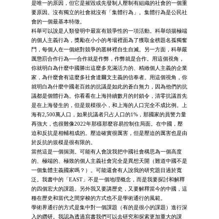
是唯一的原因，但它是摧毀或先發制人壓制有組織的社會的一個重
要原因。沒有獨立的社會就沒有「集體行為」。集體行為是公民社
會的一個最基本特徵。
科舉可以說是人類發明中最富有競爭性的一項活動。科舉頌揚極端
的個人主義行為，獎勵在小小的考場裡面為了獲取金榜題名孤獨奮
鬥，每個人在一個絕對競爭的叢林裡自生自滅。另一方面，科舉嚴
厲懲罰合作行為──合作就是作弊，作弊就是合作。用這個視角，
你就明白為什麼中國勝出這麼多充滿活力的、精緻個人主義的企業
家，為什麼會有這麼多社會達爾文主義的信奉者。用這個視角，你
就明白為什麼中國老百姓的抗議是如此的蒼白無力，因為他們的抗
議都是個體行為。你看看在上海持續數月的封鎖令，清零抗議首先
是在上海發生的，但是規模很小，和上海的人口完全不成比例。上
海有2,500萬人口，如果抗議者只占人口的1%，那國家的員警力量
再強大，也很難像2022年那樣那麼容易控制住局面。在中國，壓
迫和反抗是相輔相成的。壓迫確實很厲害，但是壓迫的厲害也是由
於反抗的規模是很有限的。
當然這是一個揣測。可能有人會說我把中國社會構思為一個高度
的、極端的、極致的個人主義社會完全是異想天開（難道中國不是
一個集體主義國家嗎？）。可能還會有人說我的研究題目過於寬
泛。我書中的「EAST」不是一個地理概念，而是我要探討和解釋
的四個宏大的課題。另外我又要講歷史，又要解釋當今的中國，這
種在歷史和當代之間穿梭的方式也不是學術通行的風範。
學術界通行的方式是集中對一個課題（有的是很小的課題）進行深
入的鑽研。我認為透過寫書我們可以去研究和探索更加重大的課