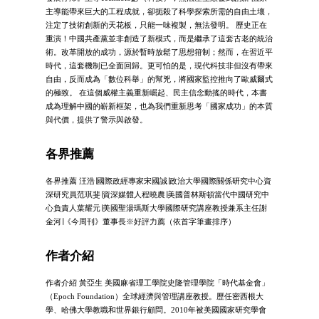
主導能帶來巨大的工程成就，卻扼殺了科學探索所需的自由土壤，
注定了技術創新的天花板，只能一味複製，無法發明。 歷史正在
重演！中國共產黨並非創造了新模式，而是繼承了這套古老的統治
術。改革開放的成功，源於暫時放鬆了思想箝制；然而，在習近平
時代，這套機制已全面回歸。更可怕的是，現代科技非但沒有帶來
自由，反而成為「數位科舉」的幫兇，將國家監控推向了歐威爾式
的極致。 在這個威權主義重新崛起、民主信念動搖的時代，本書
成為理解中國的嶄新框架，也為我們重新思考「國家成功」的本質
與代價，提供了警示與啟發。
各界推薦
各界推薦 汪浩∣國際政經專家宋國誠∣政治大學國際關係研究中心資
深研究員范琪斐∣資深媒體人程曉農∣美國普林斯頓當代中國研究中
心負責人葉耀元∣美國聖湯瑪斯大學國際研究講座教授兼系主任謝
金河∣《今周刊》董事長※好評力薦（依首字筆畫排序）
作者介紹
作者介紹 黃亞生 美國麻省理工學院史隆管理學院「時代基金會」
（Epoch Foundation）全球經濟與管理講座教授。歷任密西根大
學、哈佛大學教職和世界銀行顧問。2010年被美國國家研究學會