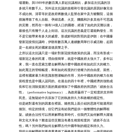
場運動。與1989年的數百萬人群起抗議相比，參加這次抗議的頂
多就只有數千人。另外這次抗議的規模和引發抗議的原因好像完全
不成比例。清零等於是政府將數億人監禁在家中及方艙醫院，這個
措施導致了有人自殺、孕婦流產、火災、饑餓和許多其他不可思議
的災難，然而在一個有14億人口的國都，經過了如此的災難以後，
最後也只有幾千人走上街頭。這次抗議的意義是它還能夠發生，而
不是它能帶來有多大的威脅。形成鮮明的對照的是伊朗：在中國爆
發新冠疫情抗議時，伊朗有數百萬人連續數周舉行示威活動，起因
是一名婦女死於國家道德員警之手。
之所以這次抗議只是一場針對新冠疫情政策的抗議，而沒有形成一
場新冠之春的民運，理由很簡單，就是中國政府太強大了。多年以
來，我一直在思索怎麼去解釋為什麼中國政府有如此巨大的權力、
如此寬泛的管轄幅度，和有如此程度的行使權力的自由度。當然，
這裡有國家暴力和意識形態灌輸的作用，另外中國政府的權力在相
當程度也是中國人認同的。在過去的四十年裡，中國經濟的強勁成
長和它在消除貧困方面的業績增加了中國政府的所謂的「績效合法
性」（performative legitimacy），為政府贏得了一定程度的支持和
民意。這無疑給中共添加了它的執政持久力和政權的穩定性。
但是絕對還有別的因素在裡面。雖然我上面介紹的思路可能適用於
個別、特定的情境，但它們沒有給我們提供一個整體性的解釋框
架。績效合法性可以用來解釋改革時代，但我們又如何解釋大躍進
和文化大革命？難道這些災難沒有產生相當程度的「績效不合法
性」嗎？另外我們如何去解釋古代中國帝制的穩定和持久力。
我提出的解釋框架要盡量遵循了兩條基本學術原則。一個是簡約性