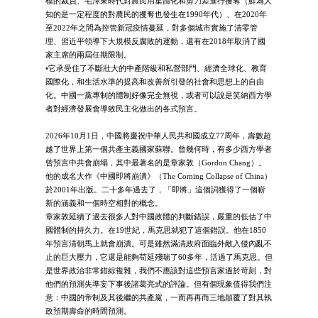
模的裁員、毛澤東時代對農民用集體化和剪刀差進行攫奪（鮮為人
知的是一定程度的對農民的攫奪也發生在1990年代）、在2020年
至2022年之間為控管新冠疫情蔓延，對多個城市實施了清零管
理、習近平領導下大規模反腐敗的運動，還有在2018年取消了國
家主席的兩屆任期限制。
•它承受住了不斷壯大的中產階級和私營部門、經濟全球化、教育
國際化，和生活水準的提高和改善所引發的社會和思想上的自由
化。中國一黨專制的體制好像完全無視，或者可以說是笑納西方學
者對經濟發展會導致民主化做出的各式預言。
2026年10月1日，中國將慶祝中華人民共和國成立77周年，壽數超
越了世界上第一個共產主義國家蘇聯。曾幾何時，有多少西方學者
曾預言中共會崩塌，其中最著名的是章家敦（Gordon Chang）。
他的成名大作《中國即將崩潰》（The Coming Collapse of China）
於2001年出版。二十多年過去了，「即將」這個詞獲得了一個嶄
新的涵義和一個時空相對的概念。
章家敦延續了過去很多人對中國政體的判斷錯誤，嚴重的低估了中
國體制的持久力。在19世紀，馬克思就犯了這個錯誤。他在1850
年預言清朝馬上就會崩潰。可是雖然滿清政府面臨外敵入侵內亂不
止的巨大壓力，它還是能夠苟延殘喘了60多年，活過了馬克思。但
是世界政治非常錯綜複雜，我們不應該對這些預言家過於苛刻，對
他們的預測失準妄下事後諸葛亮式的評論。但有個現象值得我們注
意：中國的帝制及其後繼的共產黨，一而再再而三地顛覆了對其執
政預期壽命的時間預測。