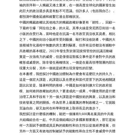
袖的崇拜和一人獨裁又捲土重來，在一個高度全球化的國家發生如
此巨大的政治退步真是有點不可思議。但許多人（包括我自己），
都預測中國會延續和維繫它過去那種狀況。
中國的獨裁政權比其他地方的獨裁政權好像更有「韌性」。回顧一
下最終引爆「阿拉伯之春」的火花。其導火線是突尼西亞街頭一名
小販的自焚行為，當時他是在抗議一名市政官員沒收其資產。相比
之下，中國的街頭小販經常受到騷擾、毆打和沒收財產，中國的大
規模城市化過程中無數的房主遭到驅逐。但所有這些都沒有撼動中
共政權的基本穩定。2022年發生對於新冠疫情管控的抗議活動確
實是一次強有力的威脅，但是僅僅這類孤立事件是不會對中共的政
權形成威脅的。除非發生兩種情況，一個是在最高領導階層內部出
現重大分裂，另外一個就是經濟出現突發性的巨變。
在本書裡，我想探討中國政治體制為什麼會有這麼巨大的持久力，
這是一個宏大課題，此課題以及在歷史和當代背景下的其他相關謎
題比比皆是。隨著時間的推移，中國是如何做到擴大它的政府規
模、如何維持政權如此持久？要達成此一成果，中國使用的是什麼
治理工具和手段有？另一個大課題是中國技術的興衰，以及政治和
技術發展之間的關係。作為世界上最嚴厲的專制政權之一，它扼殺
言論自由，卻又如何在科學和技術上取得長足的進步？。
我想探討是什麼樣的機制，能把一個擁有9,600萬名黨員的中共龐
大組織組合在一起。中共這個組織比許多國家都要龐大，那它是如
何一方面賦予個體成員足夠的能動性和自主性以促進經濟發展，但
另外一方面又有效地控制被賦予的能動性和自主性不會威脅中共體