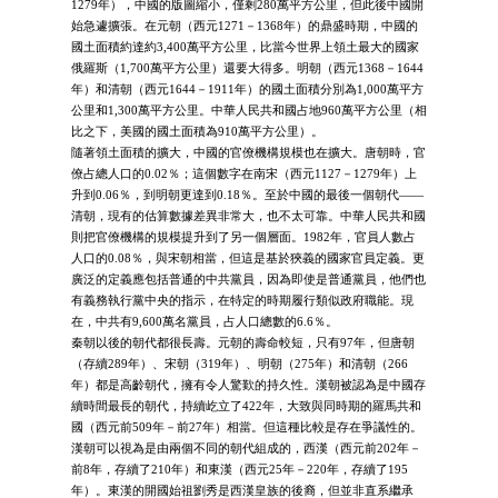
1279年），中國的版圖縮小，僅剩280萬平方公里，但此後中國開
始急遽擴張。在元朝（西元1271－1368年）的鼎盛時期，中國的
國土面積約達約3,400萬平方公里，比當今世界上領土最大的國家
俄羅斯（1,700萬平方公里）還要大得多。明朝（西元1368－1644
年）和清朝（西元1644－1911年）的國土面積分別為1,000萬平方
公里和1,300萬平方公里。中華人民共和國占地960萬平方公里（相
比之下，美國的國土面積為910萬平方公里）。
隨著領土面積的擴大，中國的官僚機構規模也在擴大。唐朝時，官
僚占總人口的0.02％；這個數字在南宋（西元1127－1279年）上
升到0.06％，到明朝更達到0.18％。至於中國的最後一個朝代——
清朝，現有的估算數據差異非常大，也不太可靠。中華人民共和國
則把官僚機構的規模提升到了另一個層面。1982年，官員人數占
人口的0.08％，與宋朝相當，但這是基於狹義的國家官員定義。更
廣泛的定義應包括普通的中共黨員，因為即使是普通黨員，他們也
有義務執行黨中央的指示，在特定的時期履行類似政府職能。現
在，中共有9,600萬名黨員，占人口總數的6.6％。
秦朝以後的朝代都很長壽。元朝的壽命較短，只有97年，但唐朝
（存續289年）、宋朝（319年）、明朝（275年）和清朝（266
年）都是高齡朝代，擁有令人驚歎的持久性。漢朝被認為是中國存
續時間最長的朝代，持續屹立了422年，大致與同時期的羅馬共和
國（西元前509年－前27年）相當。但這種比較是存在爭議性的。
漢朝可以視為是由兩個不同的朝代組成的，西漢（西元前202年－
前8年，存續了210年）和東漢（西元25年－220年，存續了195
年）。東漢的開國始祖劉秀是西漢皇族的後裔，但並非直系繼承