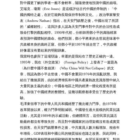
對中國更了解的學者一般不會輕率，隨隨便便地預測中國的崩塌。
艾瑞克．瓊斯（Eric Jones）是這樣評估古代中國的帝制的：「中
國的獨特之處，在於它能夠長期保持帝制和文化。」政治學家黎安
友（Andrew Nathan）指出，在天安門鎮壓之後，中國出現了所謂
的「威權韌性」，這與許多人認為天安門事件對中共的合法性造成
致命打擊的觀點相悖。1990年代初，分析師用鄧小平的壽險精算
表預測中國體制的壽命。他們預測，鄧小平將來的去世就意味著中
共政權本身的壽終正寢。但鄧小平於1997年就去世了，中共政權
好像還沒有要結束的明顯跡象。
我當時也參與了這場辯論，幸運的是我站在了歷史正確的一邊。
1995年，我在《外交政策》（Foreign Policy）上發表了一篇題為
〈為什麼中國不會崩潰〉（Why China Will Not Collapse）的文
章，我認為鄧小平去世後，中國不會重回1976年的混亂狀態。我
給出了幾個原因，由於經濟增長和中國共產黨執政意識形態中納入
大量民族主義的成分；中國各地區之間的經濟一體化程度有所提
高，加強了中國經濟的整體性。這幾項觀察都承受住了歷史的考
驗。
毛澤東領導下的中華人民共和國經歷了幾次權力鬥爭。自1978年
改革開放以來，權力鬥爭明顯減弱。中國發生過大規模的民眾抗議
活動，尤其是1989年的示威活動，但總體而言，這些民眾抗議活
動最終都沒有導致失控，而且對中國國家的治理架構沒有造成實質
性損害。在天安門鎮壓事件之後，中共黨員人數大幅增加、稅收年
年增長，GDP表現和中國公民的物質福祉也隨之改善。與此同時，
政治體制隨著時間推移明顯變得更加專制。在習近平領導下，對領