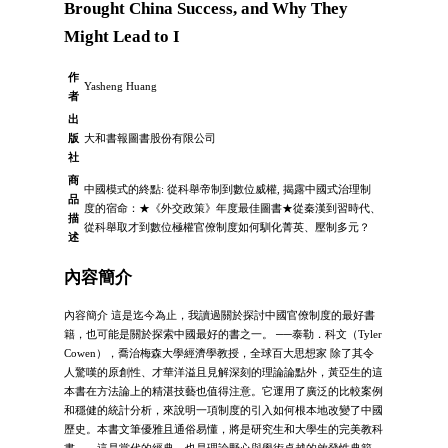
Brought China Success, and Why They
Might Lead to I
作
Yasheng Huang
者
出
版
大和書報圖書股份有限公司
社
商
中國模式的終點: 從科舉帝制到數位威權, 揭露中國式治理制
品
度的宿命：★《外交政策》年度最佳圖書★從秦漢到習時代、
描
從科舉取才到數位極權官僚制度如何馴化菁英、壓制多元？
述
內容簡介
內容簡介 這是迄今為止，我讀過關於探討中國官僚制度的最好書
籍，也可能是關於探索中國最好的書之一。 ──泰勒．科文（Tyler
Cowen），喬治梅森大學經濟學教授，全球百大思想家 除了其令
人驚嘆的原創性、才華洋溢且見解深刻的理論論點外，黃亞生的這
本書在方法論上的精湛技藝也值得注意。它運用了廣泛的比較案例
和穩健的統計分析，來說明一項制度的引入如何根本地改變了中國
歷史。本書文筆優雅且通俗易懂，將是研究生和大學生的完美教科