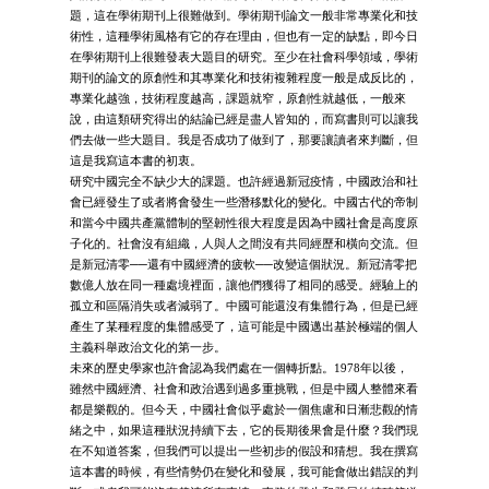
題，這在學術期刊上很難做到。學術期刊論文一般非常專業化和技
術性，這種學術風格有它的存在理由，但也有一定的缺點，即今日
在學術期刊上很難發表大題目的研究。至少在社會科學領域，學術
期刊的論文的原創性和其專業化和技術複雜程度一般是成反比的，
專業化越強，技術程度越高，課題就窄，原創性就越低，一般來
說，由這類研究得出的結論已經是盡人皆知的，而寫書則可以讓我
們去做一些大題目。我是否成功了做到了，那要讓讀者來判斷，但
這是我寫這本書的初衷。
研究中國完全不缺少大的課題。也許經過新冠疫情，中國政治和社
會已經發生了或者將會發生一些潛移默化的變化。中國古代的帝制
和當今中國共產黨體制的堅韌性很大程度是因為中國社會是高度原
子化的。社會沒有組織，人與人之間沒有共同經歷和橫向交流。但
是新冠清零──還有中國經濟的疲軟──改變這個狀況。新冠清零把
數億人放在同一種處境裡面，讓他們獲得了相同的感受。經驗上的
孤立和區隔消失或者減弱了。中國可能還沒有集體行為，但是已經
產生了某種程度的集體感受了，這可能是中國邁出基於極端的個人
主義科舉政治文化的第一步。
未來的歷史學家也許會認為我們處在一個轉折點。1978年以後，
雖然中國經濟、社會和政治遇到過多重挑戰，但是中國人整體來看
都是樂觀的。但今天，中國社會似乎處於一個焦慮和日漸悲觀的情
緒之中，如果這種狀況持續下去，它的長期後果會是什麼？我們現
在不知道答案，但我們可以提出一些初步的假設和猜想。我在撰寫
這本書的時候，有些情勢仍在變化和發展，我可能會做出錯誤的判