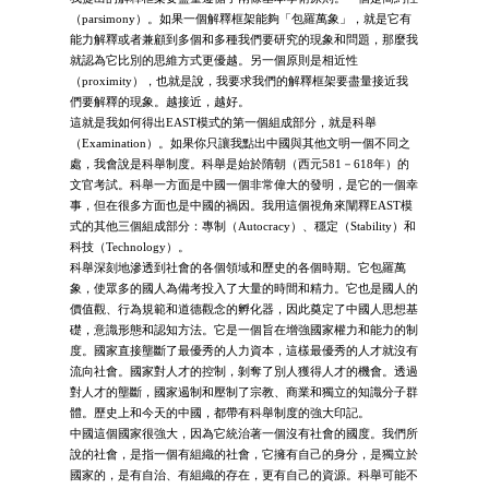
（parsimony）。如果一個解釋框架能夠「包羅萬象」，就是它有
能力解釋或者兼顧到多個和多種我們要研究的現象和問題，那麼我
就認為它比別的思維方式更優越。另一個原則是相近性
（proximity），也就是說，我要求我們的解釋框架要盡量接近我
們要解釋的現象。越接近，越好。
這就是我如何得出EAST模式的第一個組成部分，就是科舉
（Examination）。如果你只讓我點出中國與其他文明一個不同之
處，我會說是科舉制度。科舉是始於隋朝（西元581－618年）的
文官考試。科舉一方面是中國一個非常偉大的發明，是它的一個幸
事，但在很多方面也是中國的禍因。我用這個視角來闡釋EAST模
式的其他三個組成部分：專制（Autocracy）、穩定（Stability）和
科技（Technology）。
科舉深刻地滲透到社會的各個領域和歷史的各個時期。它包羅萬
象，使眾多的國人為備考投入了大量的時間和精力。它也是國人的
價值觀、行為規範和道德觀念的孵化器，因此奠定了中國人思想基
礎，意識形態和認知方法。它是一個旨在增強國家權力和能力的制
度。國家直接壟斷了最優秀的人力資本，這樣最優秀的人才就沒有
流向社會。國家對人才的控制，剝奪了別人獲得人才的機會。透過
對人才的壟斷，國家遏制和壓制了宗教、商業和獨立的知識分子群
體。歷史上和今天的中國，都帶有科舉制度的強大印記。
中國這個國家很強大，因為它統治著一個沒有社會的國度。我們所
說的社會，是指一個有組織的社會，它擁有自己的身分，是獨立於
國家的，是有自治、有組織的存在，更有自己的資源。科舉可能不