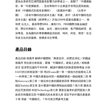
選為全美研究亞洲問題最有影響力的學者之一。創辦了「中國實驗
室」和「印度實驗室」，旨在幫助中小企業提升管理品質與效能。
著有《中國模式到底有多獨特》、《真實的中國》、《出售中
國》、《具有中國特色的資本主義》等書。其中《具有中國特色的
資本主義》被英國《經濟學人》評為2008年度最佳圖書之一。簡
瑋君 台北人。最高學歷MBA，擁有CFA、FRM國際頂級金融證
照。歷任外商銀行、投銀、金控，擔任分析師、客戶關係經理、資
深專員。並為國內外專業機構提供財經、時尚、科技、商管丶生活
等多元化內容服務。曾獲多項文學獎。
產品目錄
產品目錄 推薦序 解碼中國體制「興衰並存」的歷史演化／宋國誠
推薦序 用全新分析框架，看懂「中國模式」衰落之必然／程曉農
前言 從清零抗議到千年科舉，解讀中國模式的制度密碼導論 分拆
EAST的分析框架第一部 考試Exams第一章 一個強大的規模化工具
──科舉第二章 中國共產黨如何把一個國家變成一個組織第二部 專
制Autocracy第三章 一個沒有社會的國家第四章 專制的回歸第三部
穩定Stability第五章 是什麼讓中國的專制如此穩固？第六章 圖洛克
的詛咒第四部 科技Technology第七章 重新定義李約瑟問題第八章
政府共和國第五部 中國模式的未來第九章 習近平的中國共產黨第
十章 突破「中國模式」？年代表注釋參考文獻