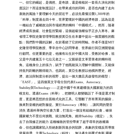
一。但它的崛起，是偶然、是奇蹟，還是根植於一套長久演化的制
度設計？而這套制度設計，在帶來成功的同時，是否也內建了走向
衰敗的風險？要理解今天的習近平，必須先看懂沿襲1,300年的
「科舉」制度過去四十年，世界驚嘆於中國的經濟奇蹟，認為這是
一種結合了威權政治與市場經濟的獨特「中國模式」。然而，隨著
經濟成長放緩、社會監控緊縮，這個超級強權似乎正步入寒冬。麻
省理工學院史隆管理學院教授黃亞生在本書中提出一個震撼性的觀
點：我們對中國的誤解，在於看錯了它的時間軸。作者不僅是MIT
史隆管理學院教授、季辛吉中心訪問學者、世界銀行與亞洲開發銀
行顧問。但更重要的是，他擁有出生於中國大陸，受教於哈佛，祖
父是中共建黨五十七位元老之一，父親卻是文革受害者的獨特視
角。這種身分上的張力，賦予了他既能深入理解中國體制，又能保
持批判距離的難得能力。也因此，黃亞生教授以他橫跨歷史、經
濟、政治與制度分析的視野，提出一個大膽且具啟發性的模型：
「EAST」。這四個英文字母分別代表Exams、Autocracy、
Stability與Technology——正是中國千年來建構強大國家能力的四
根支柱。透過Exams（科舉），把聰明人都變聽話了 不僅是選才制
度，更是將思想的全面格式化的工具。它壟斷了所有菁英的腦袋，
換來對皇權的絕對服從。實行Autocracy（專制），讓民間的聲音
消失 透過科舉掏空社會力量，打造出一個沒有組織的社會，確保
國家權力不受任何挑戰、統治無死角。維持Stability（穩定），失
去了自我修正的能力 這種極致的管控帶來了超乎尋常的政權壽
命，但也讓國家陷入拒絕創新與進步的陷阱，表象的安穩反而導致
發展停滯。主導Technology（科技），無法產生顛覆式創新 國家