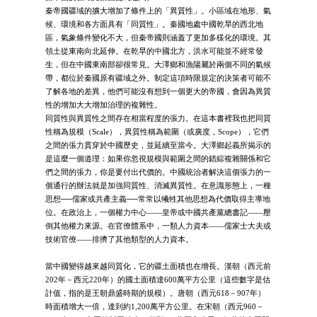
秦帝國疆域的擴大增加了條件上的「異質性」。小區域在地形、氣
候、環境和各方面具有「同質性」。秦國地處中國乾旱的西北地
區，氣象條件變化不大，但秦帝國則涵蓋了更加多樣化的環境。其
領土從東南向北延伸。在乾旱的中國北方，洪水可能並不經常發
生，但在中國東南部卻很常見。大澤鄉和漁陽屬於兩個不同的氣候
帶，都位於秦國原有疆域之外。制定這項時限規定的決策者可能不
了解各地的差異，他們可能沒有想到一個更大的帝國，會因為異質
性的增加大大增加治理的複雜性。
同質性與異質性之間存在相當程度的張力。在這本書裡我也把同質
性稱為規模（Scale），異質性稱為範圍（或廣度，Scope），它們
之間的張力貫穿於中國歷史，並延續至當今。大澤鄉起義所揭示的
是這麼一個道理：如果你忽視規模與範圍之間的錯綜複雜關係和它
們之間的張力，你是要付出代價的。中國統治者解決這個張力的一
個通行的辦法就是加強同質性、消滅異質性。在意識形態上，一種
思想──儒家或共產主義──常常以犧牲其他思想為代價取得主導地
位。在政治上，一個權力中心——皇帝或中國共產黨總書記——壓
倒其他權力來源。在官僚體系中，一類人力資本——儒家士大夫或
技術官僚——排擠了其他類型的人力資本。
當中國變得越來越同質化，它的疆土面積也在增長。漢朝（西元前
202年－西元220年）的國土面積達600萬平方公里（這些數字是估
計值，指的是王朝鼎盛時期的規模）。唐朝（西元618－907年）
時面積增大一倍，達到約1,200萬平方公里。在宋朝（西元960－