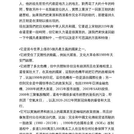
人。他的祖先世世代代都是地方上的地主。劉秀花了大約十年的時
間，擊敗另外十一名覬覦皇位的人，實際上重演了一回新王朝的創
建歷程。如果我們把東漢和西漢看作完全不同的朝代，那麼最持久
的王朝是在漢朝以後出現的。
現在讓我們把目光轉向中華人民共和國。它要趕上宋朝的319年壽
命還需要一段時間，但它耐久力還是很厲害的。讓我們來快速回顧
一下中國共產黨體制中，一些可以說是不可思議的方面和特徵：
•它是當今世界上僅存5個共產主義的國家之一。
•它經受住了災難性的動亂，例如大躍進、文化大革命和1989年天
安門鎮壓。
•它經歷了多次危機，但中共體制非但沒有崩潰而且在某種程度上
還發展壯大了。在其他的國家，這類的危機早就把它們的政權搞垮
了，比如1998年的印尼。這些危機有一些是源自國際社會；另一
些則完全是中國領導自己的政策失誤，包括1998年亞洲金融危
機、2008年經濟大衰退、2015年股市崩盤、2003年SARS疫情、
2008年三聚氰胺醜聞，還有中國很多城市經歷的漫長的污染，即
所謂「空氣末日」，以及2020-2022年間新冠病毒的爆發和大流
行。
•它可以實施經濟和政治上的嚴厲甚至是極端的政策措施，而且好
像無需付出任何政治代價。比如：完全和中國文化傳統背道而馳的
一胎政策（1980－2015年），1990年代在國有企業（SOEs）改制
過程中，多達3,000萬至5,000萬名工人在沒有任何社會保障下大規