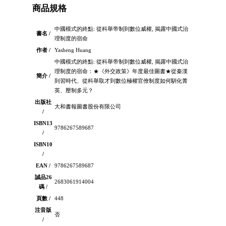
商品規格
中國模式的終點: 從科舉帝制到數位威權, 揭露中國式治
書名 /
理制度的宿命
作者 /
Yasheng Huang
中國模式的終點: 從科舉帝制到數位威權, 揭露中國式治
理制度的宿命：★《外交政策》年度最佳圖書★從秦漢
簡介 /
到習時代、從科舉取才到數位極權官僚制度如何馴化菁
英、壓制多元？
出版社
大和書報圖書股份有限公司
/
ISBN13
9786267589687
/
ISBN10
/
EAN /
9786267589687
誠品26
2683061914004
碼 /
頁數 /
448
注音版
否
/