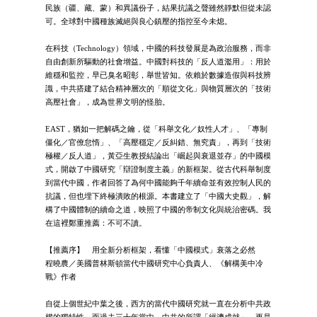
民族（疆、藏、蒙）和異議份子，結果抗議之聲雖然靜默但從未認
可。全球對中國種族滅絕與良心鎮壓的指控至今未熄。
在科技（Technology）領域，中國的科技發展是為政治服務，而非
自由創新所驅動的社會增益。中國對科技的「反人道濫用」：用於
維穩和監控，早已臭名昭彰，舉世皆知。依賴於數據造假與科技辨
識，中共搭建了結合精神層次的「順從文化」與物質層次的「技術
高壓社會」，成為世界文明的怪胎。
EAST，猶如一把解碼之鑰，從「科舉文化／奴性人才」、「專制
僵化／官僚怠惰」、「高壓穩定／反糾錯、無究責」，再到「技術
極權／反人道」，黃亞生教授結論出「崛起與衰退並存」的中國模
式，開啟了中國研究「辯證制度主義」的新框架。從古代科舉制度
到當代中國，作者回答了為何中國能夠千年續命並有效控制人民的
抗議，但也埋下終極潰敗的根源。本書建立了「中國大史觀」，解
構了中國體制的續命之道，映照了中國的帝制文化與統治密碼。我
在這裡鄭重推薦：不可不讀。
【推薦序】 用全新分析框架，看懂「中國模式」衰落之必然
程曉農／美國普林斯頓當代中國研究中心負責人、《解構美中冷
戰》作者
自從上個世紀中葉之後，西方的當代中國研究就一直在分析中共政
權的獨特性。而過去三十年當中，中共的所謂「經濟成就」，更是