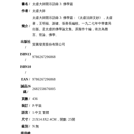
書名 /
太虛大師開示語錄 3: 佛學篇
作者 /
太虛大師
太虛大師開示語錄 3: 佛學篇：《太虛法師文鈔》，太虛
著，王明福、謝健、張善長編校。一九二七年中華書局
簡介 /
出版。是太虛的佛學論文集。原擬作十編，依次為雅
言、世論、佛學、
出版社
貿騰發賣股份有限公司
/
ISBN13
9786267296868
/
ISBN10
/
EAN /
9786267296868
誠品26
2682558676005
碼 /
頁數 /
436
裝訂 /
P:平裝
語言 /
1:中文 繁體
尺寸 /
21X14.8X2.4CM，開數: 25開
級別 /
N:無
提供維