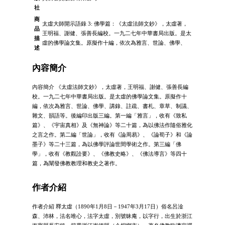
社
商
太虛大師開示語錄 3: 佛學篇：《太虛法師文鈔》，太虛著，
品
王明福、謝健、張善長編校。一九二七年中華書局出版。是太
描
虛的佛學論文集。原擬作十編，依次為雅言、世論、佛學、
述
內容簡介
內容簡介 《太虛法師文鈔》，太虛著，王明福、謝健、張善長編
校。一九二七年中華書局出版。是太虛的佛學論文集。原擬作十
編，依次為雅言、世論、佛學、講錄、註疏、書札、章草、制議、
雜文、韻語等。後編印出版三編。第一編「雅言」，收有《致私
篇》、《宇宙真相》及《無神論》等二十篇，為以佛法作隨俗雅化
之言之作。第二編「世論」，收有《論周易》、《論荀子》和《論
墨子》等二十三篇，為以佛學評論世間學術之作。第三編「佛
學」，收有《教觀詮要》、《佛教史略》、《佛法導言》等四十
篇，為闡發佛教教理和教史之著作。
作者介紹
作者介紹 釋太虛（1890年1月8日－1947年3月17日）俗名呂淦
森、沛林，法名唯心，法字太虛，別號昧庵，以字行，出生於浙江