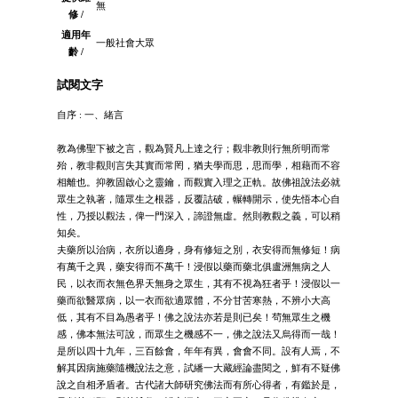
無
修 /
適用年
一般社會大眾
齡 /
試閱文字
自序 : 一、緒言
教為佛聖下被之言，觀為賢凡上達之行；觀非教則行無所明而常
殆，教非觀則言失其實而常罔，猶夫學而思，思而學，相藉而不容
相離也。抑教固啟心之靈鑰，而觀實入理之正軌。故佛祖說法必就
眾生之執著，隨眾生之根器，反覆詰破，輾轉開示，使先悟本心自
性，乃授以觀法，俾一門深入，諦證無虛。然則教觀之義，可以稍
知矣。
夫藥所以治病，衣所以適身，身有修短之別，衣安得而無修短！病
有萬千之異，藥安得而不萬千！浸假以藥而藥北俱盧洲無病之人
民，以衣而衣無色界天無身之眾生，其有不視為狂者乎！浸假以一
藥而欲醫眾病，以一衣而欲適眾體，不分甘苦寒熱，不辨小大高
低，其有不目為愚者乎！佛之說法亦若是則已矣！茍無眾生之機
感，佛本無法可說，而眾生之機感不一，佛之說法又烏得而一哉！
是所以四十九年，三百餘會，年年有異，會會不同。設有人焉，不
解其因病施藥隨機說法之意，試繙一大藏經論盡閱之，鮮有不疑佛
說之自相矛盾者。古代諸大師研究佛法而有所心得者，有鑑於是，