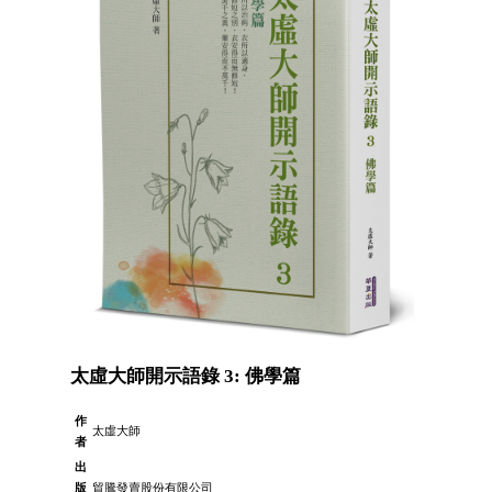
太虛大師開示語錄 3: 佛學篇
作
太虛大師
者
出
版
貿騰發賣股份有限公司