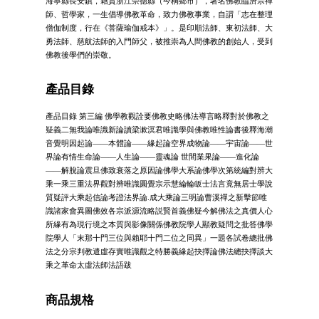
海寧縣長安鎮，籍貫浙江崇德縣（今桐鄉市），著名佛教臨濟宗禪
師、哲學家，一生倡導佛教革命，致力佛教事業，自謂「志在整理
僧伽制度，行在《菩薩瑜伽戒本》」。是印順法師、東初法師、大
勇法師、慈航法師的入門師父，被推崇為人間佛教的創始人，受到
佛教後學們的崇敬。
產品目錄
產品目錄 第三編 佛學教觀詮要佛教史略佛法導言略釋對於佛教之
疑義二無我論唯識新論讀梁漱溟君唯識學與佛教唯性論書後釋海潮
音覺明因起論——本體論——緣起論空界成物論——宇宙論——世
界論有情生命論——人生論——靈魂論 世間業果論——進化論
——解脫論震旦佛致衰落之原因論佛學大系論佛學次第統編對辨大
乘一乘三重法界觀對辨唯識圓覺宗示慧綸輪皈士法言竟無居士學說
質疑評大乘起信論考證法界論.成大乘論三明論曹溪禪之新擊節唯
識諸家會異圖佛效各宗派源流略説賢首義佛疑今解佛法之真價人心
所緣有為現行境之本質與影像關係佛教院學人顯教疑問之批答佛學
院學人「末那十門三位與賴耶十門二位之同異」一題各試卷總批佛
法之分宗判教遣虛存實唯識觀之特勝義緣起抉擇論佛法總抉擇談大
乘之革命太虛法師法語跋
商品規格