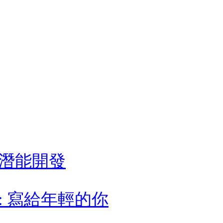
潛能開發
 寫給年輕的你