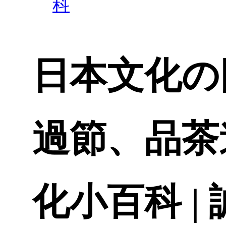
科
日本文化の
過節、品茶
化小百科 |