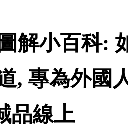
圖解小百科: 
道, 專為外國
 誠品線上