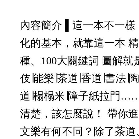
內容簡介 ▌這一本不一樣
化的基本，就靠這一本 精
種、100大關鍵詞 圖解
伎∣能樂∣茶道∣香道∣書法∣
道∣榻榻米∣障子紙拉門…
清楚，該怎麼說！ 帶你
文樂有何不同？除了茶道