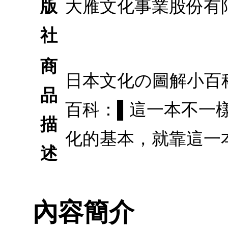
版
大雁文化事業股份有
社
商
日本文化の圖解小百科
品
百科：▌這一本不一
描
化的基本，就靠這一
述
內容簡介