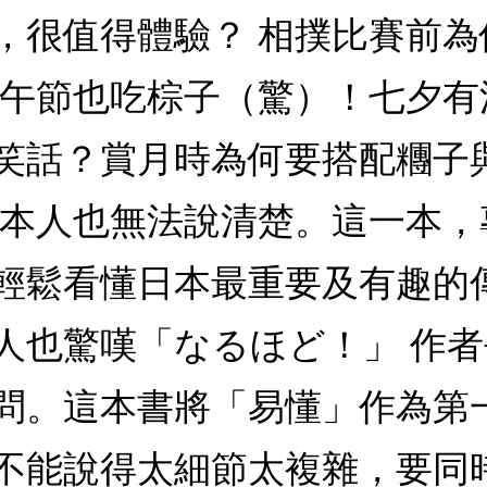
，很值得體驗？ 相撲比賽前
端午節也吃棕子（驚）！七夕
笑話？賞月時為何要搭配糰子
日本人也無法說清楚。這一本
輕鬆看懂日本最重要及有趣的傳
人也驚嘆「なるほど！」 作
問。這本書將「易懂」作為第
不能說得太細節太複雜，要同