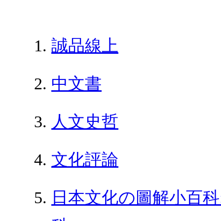
誠品線上
中文書
人文史哲
文化評論
日本文化の圖解小百科