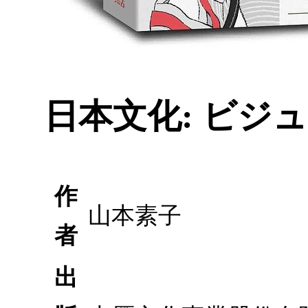
日本文化: ビジ
作
山本素子
者
出