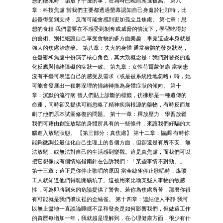
憊的徵兆時，請放下手邊的事，在為時已晚前爬進被窩。 第六
章：科技焦慮 當我們主要都透過螢幕認知自己身處於社群時，比
起覺得受到支持，反而可能會感到更加孤立且焦慮。 第七章：思
想的食糧 我們需要在不感受到剝奪或威脅的情況下，學習吃得好
的藝術。別拒絕讓自己享受食物的多方面樂趣，畢竟這些本身就是
強大的焦慮治療藥。 第八章：失火的身體 通常身體的發炎狀況，
在憂鬱和焦慮中扮演了核心角色，其大致概念是：我們對發炎的進
化反應與情緒障礙的症狀一致。 第九章：女性荷爾蒙健康 當病患
沒有平臺可表達自己的感受及需求（或是被系統性地忽略）時，她
可能會發展出一種將深埋的情緒轉換為身體症狀的傾向。 第十
章：沉默的流行病 替人們貼上診斷的標籤，彷彿那是一種遺傳的
命運，同時卻又提供可能忽略了精神疾病根源的藥物，有時反而加
劇了他們原本試圖修復的問題。 第十一章：釋放壓力，學習放鬆
我們可藉由創造放鬆的身體所具有的一些條件，來讓我們好騙的大
腦進入放鬆狀態。 【第三部分：真焦慮】 第十二章：協調 有時你
能夠微調並最佳化自己生理上的各個方面，但卻還是有所不安、無
法放鬆，或無法對自己的生活感到樂觀。這是真焦慮，而我們可以
把它想像成有個情緒指南針在告訴我們：「某些事情不對勁。」
第十三章：這正是你停止歌唱的原因 當金絲雀停止歌唱時，煤礦
工人就知道他們得離開礦坑了。這被用來比喻某些人事物的敏感
性，可為即將到來的危險提供了警告。若你為焦慮所苦，那麼你很
有可能就是我們礦坑裡的金絲雀。 第十四章：連結使人平靜 我可
以無止盡地一直談論睡眠不足和發炎是如何影響我們，但做這工作
的資歷每增加一年，我就越是理解到，在心理健康方面，很少有什