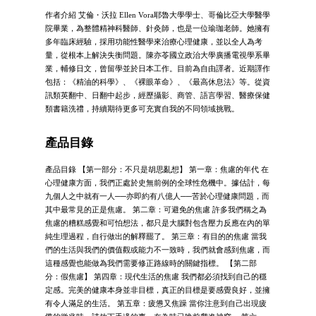
作者介紹 艾倫・沃拉 Ellen Vora耶魯大學學士、哥倫比亞大學醫學
院畢業，為整體精神科醫師、針灸師，也是一位瑜珈老師。她擁有
多年臨床經驗，採用功能性醫學來治療心理健康，並以全人為考
量，從根本上解決失衡問題。陳亦苓國立政治大學廣播電視學系畢
業，輔修日文，曾留學並於日本工作。目前為自由譯者。近期譯作
包括：《精油的科學》、《裸眼革命》、《最高休息法》等。從資
訊類英翻中、日翻中起步，經歷攝影、商管、語言學習、醫療保健
類書籍洗禮，持續期待更多可充實自我的不同領域挑戰。
產品目錄
產品目錄 【第一部分：不只是胡思亂想】 第一章：焦慮的年代 在
心理健康方面，我們正處於史無前例的全球性危機中。據估計，每
九個人之中就有一人──亦即約有八億人──苦於心理健康問題，而
其中最常見的正是焦慮。 第二章：可避免的焦慮 許多我們稱之為
焦慮的糟糕感覺和可怕想法，都只是大腦對包含壓力反應在內的單
純生理過程，自行做出的解釋罷了。 第三章：有目的的焦慮 當我
們的生活與我們的價值觀或能力不一致時，我們就會感到焦慮，而
這種感覺也能做為我們需要修正路線時的關鍵指標。 【第二部
分：假焦慮】 第四章：現代生活的焦慮 我們都必須找到自己的穩
定感。完美的健康本身並非目標，真正的目標是要感覺良好，並擁
有令人滿足的生活。 第五章：疲憊又焦躁 當你注意到自己出現疲