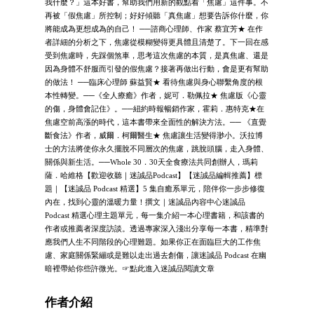
我什麼？」這本好書，幫助我們用新的觀點看「焦慮」這件事。不
再被「假焦慮」所控制；好好傾聽「真焦慮」想要告訴你什麼，你
將能成為更想成為的自己！ ──諮商心理師、作家 蔡宜芳★ 在作
者詳細的分析之下，焦慮從模糊變得更具體且清楚了。下一回在感
受到焦慮時，先踩個煞車，思考這次焦慮的本質，是真焦慮、還是
因為身體不舒服而引發的假焦慮？接著再做出行動，會是更有幫助
的做法！ ──臨床心理師 蘇益賢★ 看待焦慮與身心聯繫角度的根
本性轉變。──《全人療癒》作者，妮可．勒佩拉★ 焦慮版《心靈
的傷，身體會記住》。──紐約時報暢銷作家，霍莉．惠特克★在
焦慮空前高漲的時代，這本書帶來全面性的解決方法。── 《直覺
斷食法》作者，威爾．柯爾醫生★ 焦慮讓生活變得渺小。沃拉博
士的方法將使你永久擺脫不同層次的焦慮，跳脫頭腦，走入身體、
關係與新生活。──Whole 30．30天全食療法共同創辦人，瑪莉
薩．哈維格【歡迎收聽｜迷誠品Podcast】【迷誠品編輯推薦】標
題｜【迷誠品 Podcast 精選】5 集自癒系單元，陪伴你一步步修復
內在，找到心靈的溫暖力量！撰文｜迷誠品內容中心迷誠品
Podcast 精選心理主題單元，每一集介紹一本心理書籍，和該書的
作者或推薦者深度訪談。透過專家深入淺出分享每一本書，精準對
應我們人生不同階段的心理難題。如果你正在面臨巨大的工作焦
慮、家庭關係緊繃或是難以走出過去創傷，讓迷誠品 Podcast 在幽
暗裡帶給你些許微光。☞點此進入迷誠品閱讀文章
作者介紹