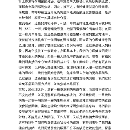
腎上腺素等荷爾蒙的分泌。這等於是向大腦發出緊急狀態的訊號，
而那會令我們感到焦慮。因此，換言之，身體健康就是心理健康。
而焦慮，亦即那種迅速升級為災難與毀滅感的過度警戒感受，是源
自於身體，程度一如其源自於心靈。
在我看來，這樣的典範移轉，和幾十年前選擇性血清素再回收抑制
劑（SSRI，一種抗憂鬱藥物類型，包括百憂解和立普能錠等）的問
世一樣具革命性。當這些藥物成為治療憂鬱和焦慮的主流方法時，
便替精神疾病提出了一個明確的醫療模型，而大眾的心理健康意識
也因此提升。經歷了數個世紀的污名與恥辱後，這就像是極大的解
脫，因為它提供了一個觀念，亦即基本上，我們的心理健康困境並
非基於個人的失敗，而是一種大腦化學作用的表現。現在，有鑑於
我們對奧妙的身心連結理解日益加深，除了藥物外，我們有更多途
徑可探索，以解決心理健康問題。在理解身體和大腦一樣能傳達情
緒的過程中，我們也開始意識到，焦慮比過去所知的更容易預防。
也就是說，透過對飲食與生活方式進行相對直接的調整，我們就能
避免不必要的壓力反應，並將焦慮半路攔下。
當然，於生理之外，還有一種更深刻的焦慮存在，而這種不確定且
不安的感受，並不是那麼容易就能解決的。不過我發現，一旦我和
病患一起著手消除第一層的生理焦慮，挖掘那種更深刻痛苦的道路
便會豁然開朗。當病患能夠分辨此種深層焦慮的訊息時，他們往往
發現是其內在智慧發出了耀眼光芒，指示他們的生活中有些東西不
對勁，不論是在人際關係、工作方面，又或是就整個大環境而言。
這有時說明了我們與群體或自我天性的疏遠，有時則表明了我們未
能自我接納，或對周遭發生的嚴重不公不義缺乏敏銳的意識。探索