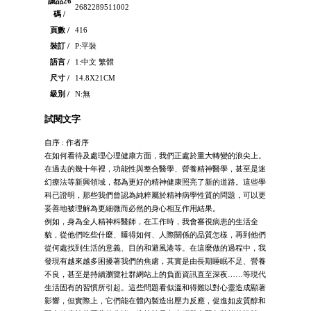
誠品26
2682289511002
碼 /
頁數 /
416
裝訂 /
P:平裝
語言 /
1:中文 繁體
尺寸 /
14.8X21CM
級別 /
N:無
試閱文字
自序 : 作者序
在如何看待及處理心理健康方面，我們正處於重大轉變的浪尖上。
在過去的幾十年裡，功能性與整合醫學、營養精神醫學，甚至是迷
幻療法等新興領域，都為更好的精神健康照亮了新的道路。這些學
科已證明，那些我們曾認為純粹屬於精神病學性質的問題，可以更
妥善地被理解為更細微而必然的身心相互作用結果。
例如，身為全人精神科醫師，在工作時，我會審視病患的生活全
貌，從他們吃些什麼、睡得如何、人際關係的品質怎樣，再到他們
從何處找到生活的意義、目的和避風港等。在這麼做的過程中，我
發現有越來越多困擾著我們的焦慮，其實是由長期睡眠不足、營養
不良，甚至是持續瀏覽社群網站上的負面資訊直至深夜……等現代
生活固有的習慣所引起。這些問題看似溫和得難以對心靈造成顯著
影響，但實際上，它們能在體內製造出壓力反應，促進如皮質醇和