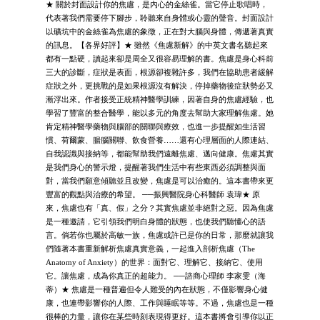
★ 關於封面設計你的焦慮，是內心的金絲雀。當它停止歌唱時，
代表著我們需要停下腳步，聆聽來自身體或心靈的聲音。封面設計
以礦坑中的金絲雀為焦慮的象徵，正在對大腦與身體，傳遞著真實
的訊息。【各界好評】★ 雖然《焦慮新解》的中英文書名聽起來
都有一點硬，讀起來卻是周全又很容易理解的書。焦慮是身心科前
三大的診斷，症狀是表面，根源卻複雜許多，我們在協助患者緩解
症狀之外，更挑戰的是如果根源沒有解決，停掉藥物後症狀勢必又
漸浮出來。作者接受正統精神醫學訓練，因著自身的焦慮經驗，也
學習了豐富的整合醫學，能以多元的角度去幫助大家理解焦慮。她
肯定精神醫學藥物與腦部的關聯與療效，也進一步提醒如生活習
慣、荷爾蒙、腸腦關聯、飲食營養……還有心理層面的人際連結、
自我認識與接納等，都能幫助我們遠離焦慮、邁向健康。焦慮其實
是我們身心的警示燈，提醒著我們生活中有些東西必須調整與面
對，當我們願意傾聽並且改變，焦慮是可以治癒的。這本書帶來更
豐富的觀點與治療的希望。 ──振興醫院身心科醫師 袁瑋★ 原
來，焦慮也有「真、假」之分？其實焦慮並非絕對之惡。因為焦慮
是一種邀請，它引領我們明白身體的狀態，也使我們聽懂心的語
言。倘若你也屬於高敏一族，焦慮或許已是你的日常，那麼就讓我
們隨著本書重新解析焦慮真實意義，一起進入剖析焦慮（The
Anatomy of Anxiety）的世界：面對它、理解它、接納它、使用
它。讓焦慮，成為你真正的超能力。 ──諮商心理師 李家雯（海
蒂）★ 焦慮是一種普遍但令人難受的內在狀態，不僅影響身心健
康，也連帶影響你的人際、工作與睡眠等等。不過，焦慮也是一種
很棒的力量，讓你在某些時刻表現得更好。這本書將會引導你以正