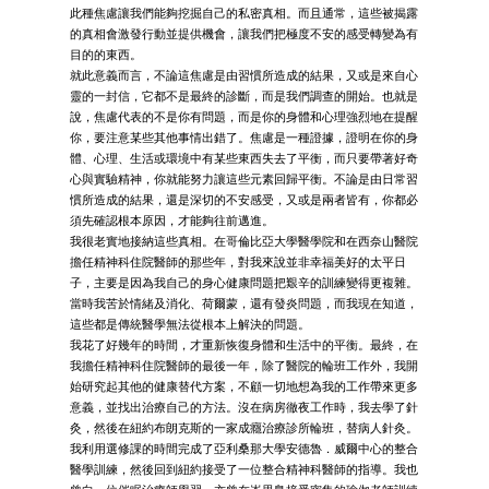
此種焦慮讓我們能夠挖掘自己的私密真相。而且通常，這些被揭露
的真相會激發行動並提供機會，讓我們把極度不安的感受轉變為有
目的的東西。
就此意義而言，不論這焦慮是由習慣所造成的結果，又或是來自心
靈的一封信，它都不是最終的診斷，而是我們調查的開始。也就是
說，焦慮代表的不是你有問題，而是你的身體和心理強烈地在提醒
你，要注意某些其他事情出錯了。焦慮是一種證據，證明在你的身
體、心理、生活或環境中有某些東西失去了平衡，而只要帶著好奇
心與實驗精神，你就能努力讓這些元素回歸平衡。不論是由日常習
慣所造成的結果，還是深切的不安感受，又或是兩者皆有，你都必
須先確認根本原因，才能夠往前邁進。
我很老實地接納這些真相。在哥倫比亞大學醫學院和在西奈山醫院
擔任精神科住院醫師的那些年，對我來說並非幸福美好的太平日
子，主要是因為我自己的身心健康問題把艱辛的訓練變得更複雜。
當時我苦於情緒及消化、荷爾蒙，還有發炎問題，而我現在知道，
這些都是傳統醫學無法從根本上解決的問題。
我花了好幾年的時間，才重新恢復身體和生活中的平衡。最終，在
我擔任精神科住院醫師的最後一年，除了醫院的輪班工作外，我開
始研究起其他的健康替代方案，不顧一切地想為我的工作帶來更多
意義，並找出治療自己的方法。沒在病房徹夜工作時，我去學了針
灸，然後在紐約布朗克斯的一家成癮治療診所輪班，替病人針灸。
我利用選修課的時間完成了亞利桑那大學安德魯．威爾中心的整合
醫學訓練，然後回到紐約接受了一位整合精神科醫師的指導。我也