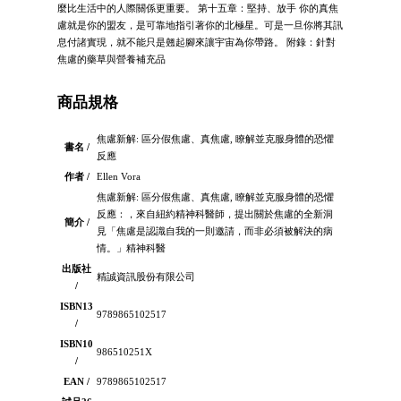
麼比生活中的人際關係更重要。 第十五章：堅持、放手 你的真焦
慮就是你的盟友，是可靠地指引著你的北極星。可是一旦你將其訊
息付諸實現，就不能只是翹起腳來讓宇宙為你帶路。 附錄：針對
焦慮的藥草與營養補充品
商品規格
焦慮新解: 區分假焦慮、真焦慮, 瞭解並克服身體的恐懼
書名 /
反應
作者 /
Ellen Vora
焦慮新解: 區分假焦慮、真焦慮, 瞭解並克服身體的恐懼
反應：，來自紐約精神科醫師，提出關於焦慮的全新洞
簡介 /
見「焦慮是認識自我的一則邀請，而非必須被解決的病
情。」精神科醫
出版社
精誠資訊股份有限公司
/
ISBN13
9789865102517
/
ISBN10
986510251X
/
EAN /
9789865102517