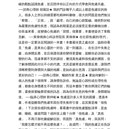
確的觀點認識焦慮，並且陪伴你以正向的方式學會與焦慮共處。
──諮商心理師 胡展誥★ 我的門診幾乎八成以上都是焦慮症的病
人。很多人之所以持續需要吃精神科藥物，很大的問題是他們無法
「察覺」、「正視」，跟「處理」自己的擔心跟緊繃。雖然對於較
為嚴重的焦慮性疾患，我認為初期還是必須接受足量的藥物治療，
但長遠來看，改變擔心焦慮的「習慣」很重要，本書便提供了客觀
見解。 ──黃偉俐身心科診所院長 黃偉俐★ 在社群焦慮的I世代，
這是你一定要涉足閱讀的一本書！本書最珍貴之處在於，協助你看
見「焦慮，是來自心靈的一封信，是一則邀請」。在生活中失衡之
處，由身體反應，並且保護你讓你變得更靈敏，提醒你必須做出改
變的行為。迅速掌握不安的源頭，釐清真焦慮和假焦慮的層面，並
了解身體因此付出不小的代價。尤其是腸胃道的直覺反應，讓我們
清晰察覺到身體與大腦的地圖，是如此超出意識，正協助我們活出
更好的自己！ ──諮商心理師、暢銷作家 黃之盈★ 要如何解剖一
個人的焦慮？很簡單，讓身體告訴你。無論是心因性或生理性焦
慮，都會在身體產生不同的形狀，而這本書除了教你辨識它們的輪
廓，還會探索輪廓背後的訊息，因為你所在意的每件事，身體都知
道。 ──臨床心理師 劉仲彬★ 焦慮是許多人常見的困擾，透過本
書，作者提醒我們焦慮常因生理失衡所引發，這其實是種「假焦
慮」！下次當你感到焦慮時，看看書中的假焦慮盤點清單，是血
糖、睡眠、腸道問題？或科技上癮？分辨「假焦慮」及「真焦
慮」，不再只靠吃藥緩解症狀。而面對「真焦慮」時，與其問︰
「我要怎麼才能不再這麼焦慮？」，改成問︰「我的焦慮正在告訴