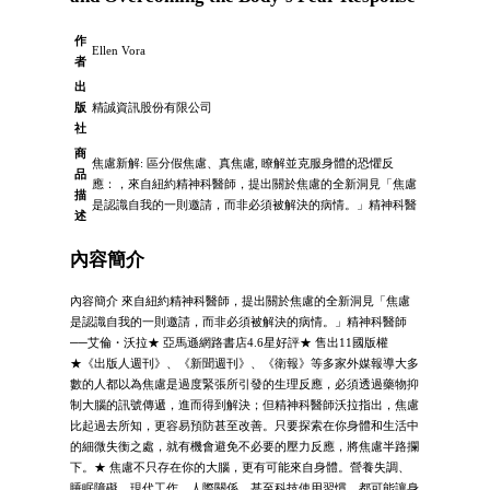
作
Ellen Vora
者
出
版
精誠資訊股份有限公司
社
商
焦慮新解: 區分假焦慮、真焦慮, 瞭解並克服身體的恐懼反
品
應：，來自紐約精神科醫師，提出關於焦慮的全新洞見「焦慮
描
是認識自我的一則邀請，而非必須被解決的病情。」精神科醫
述
內容簡介
內容簡介 來自紐約精神科醫師，提出關於焦慮的全新洞見「焦慮
是認識自我的一則邀請，而非必須被解決的病情。」精神科醫師
──艾倫・沃拉★ 亞馬遜網路書店4.6星好評★ 售出11國版權
★《出版人週刊》、《新聞週刊》、《衛報》等多家外媒報導大多
數的人都以為焦慮是過度緊張所引發的生理反應，必須透過藥物抑
制大腦的訊號傳遞，進而得到解決；但精神科醫師沃拉指出，焦慮
比起過去所知，更容易預防甚至改善。只要探索在你身體和生活中
的細微失衡之處，就有機會避免不必要的壓力反應，將焦慮半路攔
下。★ 焦慮不只存在你的大腦，更有可能來自身體。營養失調、
睡眠障礙、現代工作、人際關係，甚至科技使用習慣，都可能讓身