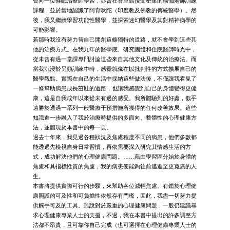
曾向一位催眠治療師學習，亦曾在峇里島接受密集的瑜伽老師訓練
課程，並於當地認識了阿育吠陀（印度教及佛教的傳統醫學）。然
後，我又繼續學習功能性醫學，並探索迷幻醫學及其對精神病學的
可能影響。
若那時我沒有努力替自己開創這條獨特的道路，就不會學到這些其
他的治療方式。在我九年的醫學院、研究團體和住院醫師時光中，
從未曾有過一堂課專門討論這些來自其他文化及傳統的治療法。而
當我沉浸於另類訓練中時，感覺就像在以批判性的方式擴展自己的
醫學觀點。實際在自己的生活中採納這些做法後，不僅讓我看見了
一條幫助病患成長茁壯的道路，也讓我感覺到自己的身體變得更健
康，這是自我成年以來從未有過的感受。我所體驗到的好處，似乎
遠勝於透過一系列一般醫療干預措施所獲得的任何改善效果。這些
知識進一步融入了我於治療時提供的多面向、整體性的心理健康方
法，並體現於本書中的每一頁。
過去十年來，我見過各種狀況及焦慮程度不同的病患，他們多數都
能透過先檢視自身日常習慣，再依需要深入研究其情感生活的方
式，成功解決他們的心理健康問題。……藉由學習區分始於身體的
焦慮和具指標性質的焦慮，我的病患便能夠往前邁進至更寬廣的人
生。
本書將提供實際可行的步驟，來幫助各位減輕焦慮。有鑑於心理健
康照護的可及性和可負擔性依然存有門檻，因此，我盡一切努力提
供觸手可及的工具。雖說對於嚴重的心理健康問題，一般仍建議尋
求心理健康專業人士的支援，不過，我在本書中提出的許多調整方
法都不昂貴，且可靠你自己完成（也可選擇在心理健康專業人士的