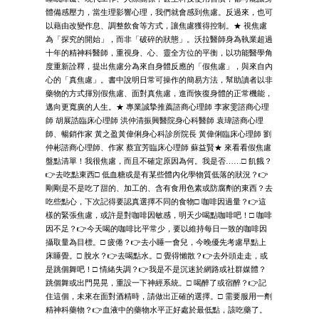
體備感壓力，當生理影響心理，我們就會感到焦慮。反過來，也可
以藉由改變作息、調整飲食等方式，讓焦慮獲得控制。★ 視焦慮
為「探究的開始」，而非「破碎的狀態」。沃拉醫師身為執業超過
十年的精神科醫師，重視身、心、靈全方位的平衡，以功能醫學角
度重新詮釋，提出焦慮分為來自身體反應的「假焦慮」，與來自內
心的「真焦慮」。書中說明日常可操作的簡易方法，幫助讀者以非
藥物的方式揮別假焦慮、面對真焦慮，進而恢復身體的正常機能，
邁向更寬廣的人生。★ 專業誠摯推薦諮商心理師 李家雯諮商心理
師 胡展誥臨床心理師 洪仲清振興醫院身心科醫師 袁瑋諮商心理
師、暢銷作家 黃之盈黃偉俐身心科診所院長 黃偉俐臨床心理師 劉
仲彬諮商心理師、作家 蔡宜芳臨床心理師 蘇益賢★ 來看看假焦慮
盤點清單！我很焦慮，而且不確定原因為何。我是否……□ 飢餓？
👉去吃點東西□ 低血糖或是有某些體內化學物質低落的狀況？👉
剛剛是不是吃了甜的、加工的、含有食用色素或防腐劑的東西？去
吃些點心，下次記得要認真選擇不同的食物□ 咖啡因過量？👉這
樣的緊張焦慮，或許是對咖啡因敏感，明天少喝點咖啡吧！□ 咖啡
因不足？👉今天喝的咖啡比平常少，要以維持每日一致的咖啡因
攝取量為目標。□ 疲倦？👉去小睡一會兒，今晚優先考慮早點上
床睡覺。□ 脫水？👉去喝點水。□ 覺得懶散？👉去外頭走走，或
是跳個舞吧！□ 情緒失調？👉我是不是沉迷於網路或社群媒體？
跳個舞或出門晃晃，重設一下神經系統。□ 喝醉了或宿醉？👉記
住這個，未來在面對酒精時，請做出正確的選擇。□ 需要服用一劑
精神科藥物？👉血液中的藥物水平正好處於最低點，該吃藥了。