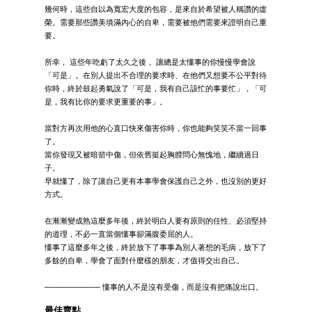
幾何時，這些自以為寬宏大度的包容，是來自於希望被人稱讚的虛
榮。需要那些讚美填滿內心的自卑，需要被他們需要來證明自己重
要。
所幸， 這些年吃虧了太久之後， 讓總是太懂事的你慢慢學會說
「可是」。在別人提出不合理的要求時、在他們又想要不公平對待
你時，終於鼓起勇氣說了「可是，我有自己該忙的事要忙」，「可
是，我有比你的要求更重要的事」。
當對方再次用他的心直口快來傷害你時，你也能夠笑笑不當一回事
了。
當你發現又被暗箭中傷，但依舊挺起胸膛問心無愧地，繼續過日
子。
早就懂了，除了讓自己更有本事學會保護自己之外，也沒別的更好
方式。
在漸漸變成熟這麼多年後，終於明白人要有原則的任性、必須堅持
的道理，不必一直當個懂事卻滿腹委屈的人。
懂事了這麼多年之後，終於放下了事事為別人著想的毛病，放下了
多餘的自卑，學會了面對什麼樣的朋友，才值得交出自己。
────────── 懂事的人不是沒有受傷，而是沒有把痛說出口。
最佳賣點