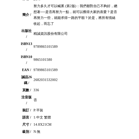
努力多久才可以喊累 (第2版)：我們都對自己不夠好，總
想著──是否再努力一點，就可以獲得大家的喜愛？是否
簡介 /
再努力一些，就能求得一路的平順？於是，將所有情緒
收起，而忘了
出版社
精誠資訊股份有限公司
/
ISBN13
9789865101589
/
ISBN10
9865101580
/
EAN /
9789865101589
誠品26
2682031532002
碼 /
頁數 /
336
注音版
否
/
裝訂 /
P:平裝
語言 /
1:中文 繁體
尺寸 /
14.8X21CM
級別 /
N:無