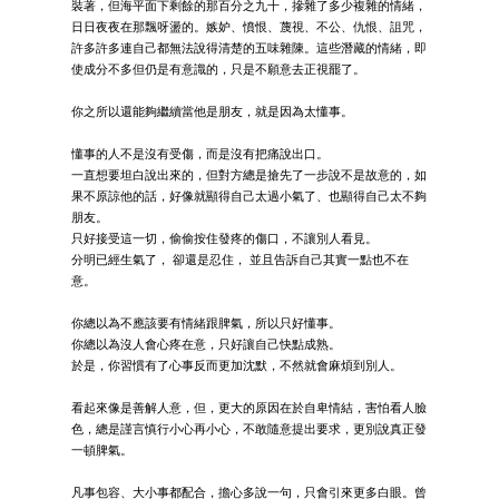
裝著，但海平面下剩餘的那百分之九十，摻雜了多少複雜的情緒，
日日夜夜在那飄呀盪的。嫉妒、憤恨、蔑視、不公、仇恨、詛咒，
許多許多連自己都無法說得清楚的五味雜陳。這些潛藏的情緒，即
使成分不多但仍是有意識的，只是不願意去正視罷了。
你之所以還能夠繼續當他是朋友，就是因為太懂事。
懂事的人不是沒有受傷，而是沒有把痛說出口。
一直想要坦白說出來的，但對方總是搶先了一步說不是故意的，如
果不原諒他的話，好像就顯得自己太過小氣了、也顯得自己太不夠
朋友。
只好接受這一切，偷偷按住發疼的傷口，不讓別人看見。
分明已經生氣了， 卻還是忍住， 並且告訴自己其實一點也不在
意。
你總以為不應該要有情緒跟脾氣，所以只好懂事。
你總以為沒人會心疼在意，只好讓自己快點成熟。
於是，你習慣有了心事反而更加沈默，不然就會麻煩到別人。
看起來像是善解人意，但，更大的原因在於自卑情結，害怕看人臉
色，總是謹言慎行小心再小心，不敢隨意提出要求，更別說真正發
一頓脾氣。
凡事包容、大小事都配合，擔心多說一句，只會引來更多白眼。曾