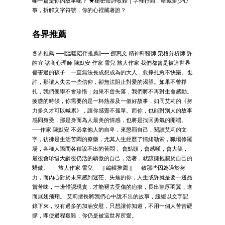
哪一篇是你的故事呢？ ★秘密短詩收錄｜字裡行間，暗藏多少心
事，拆解文字符號，你的心裡藏著誰？
各界推薦
各界推薦 ──||溫暖陪伴推薦||── 鄧惠文 精神科醫師 榮格分析師 許
皓宜 諮商心理師 陳默安 作家 雪兒 旅人作家 我們都曾是被這世界
傷害過的孩子，一直無法長成想成為的大人，愈掙扎愈不快樂。也
許，那讓人失去一些信仰，卻無法阻止對愛的渴望。如果不曾掙
扎，我們便學不會珍惜；如果不曾失落，我們將不再對生命感動。
疲憊的時候，你需要的是一杯熱茶及一個好故事，如同艾莉的《努
力多久才可以喊累》，讓你感覺不孤單。而你，也能對別人的故事
感同身受，那是身而為人最美的情感，也將是找回勇氣的開端。
──作家 陳默安 不必拿他人的自卑，來懲罰自己，閱讀艾莉的文
字，彷彿是生活苦悶的療藥，尤其人生經歷了情緒勒索，職場修羅
場，各種人際間各種說不出的苦悶， 會點頭，會感嘆，會大笑，
最後會珍惜大齡後仍活的驕傲的自己，活著，就該擁抱屬於自己的
驕傲。 ──旅人作家 雪兒 ──|| 編輯推薦 ||── 致那些因為過於努
力，而內心對於未來感到迷茫、失焦的你，人生或許就是要一邊品
嘗苦味，一邊體認現實，才能褪去受傷的疤痕，長出豐厚羽翼，進
而展翅飛翔。 艾莉擅長將我們心中說不出的故事，緩緩以文字記
錄下來，沒有過多的加油安慰，只想讓你知道，不用一個人苦苦硬
撐，即使過程艱難，你仍是被這世界所愛。