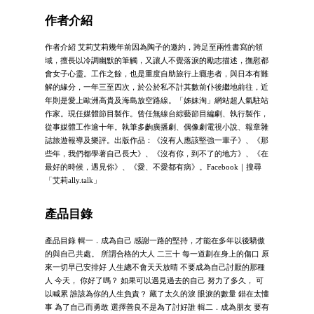
作者介紹
作者介紹 艾莉艾莉幾年前因為陶子的邀約，跨足至兩性書寫的領
域，擅長以冷調幽默的筆觸，又讓人不覺落淚的勵志描述，撫慰都
會女子心靈。工作之餘，也是重度自助旅行上癮患者，與日本有難
解的緣分，一年三至四次，於公於私不計其數前仆後繼地前往，近
年則是愛上歐洲高貴及海島放空路線。「姊妹淘」網站超人氣駐站
作家。現任媒體節目製作。曾任無線台綜藝節目編劇、執行製作，
從事媒體工作逾十年。執筆多齣廣播劇、偶像劇電視小說、報章雜
誌旅遊報導及樂評。出版作品：《沒有人應該堅強一輩子》、《那
些年，我們都學著自己長大》、《沒有你，到不了的地方》、《在
最好的時候，遇見你》、《愛、不愛都有病》。Facebook｜搜尋
「艾莉ally.talk」
產品目錄
產品目錄 輯一．成為自己 感謝一路的堅持，才能在多年以後驕傲
的與自己共處。 所謂合格的大人 二三十 每一道劃在身上的傷口 原
來一切早已安排好 人生總不會天天放晴 不要成為自己討厭的那種
人 今天， 你好了嗎？ 如果可以遇見過去的自己 努力了多久， 可
以喊累 誰該為你的人生負責？ 藏了太久的淚 眼淚的數量 錯在太懂
事 為了自己而勇敢 選擇善良不是為了討好誰 輯二．成為朋友 要有