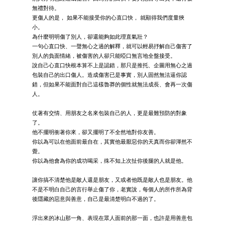
無禮對待。
更傷人的是， 如果不能接受你的心直口快， 就顯得我們度量狹
小。
為什麼明明傷了別人，卻還能夠如此理直氣壯？
一句心直口快、一聲無心之過的解釋，就可以輕易抒解自己傷害了
別人的負面情緒，被傷害的人卻只能啞口無言地全盤接受。
說自己心直口快根本算不上是認錯，那只是推托、企圖用無心之過
包裝自己的出口傷人。造成傷害已是事實，別人固然無法逼你認
錯，但如果不能面對自己這樣魯莽的個性就無法成長、會再一次傷
人。
仗著有交情、用朋友之名來包裝自己的人，更是最難預防的對象
了。
他不擺明衝著你來，卻又擺明了不全然地對你友善。
你以為可以在他面前最自在，其實他最厭惡你的天真而你卻渾然不
覺。
你以為他會為你的成功喝采，殊不知上次扯你後腿的人就是他。
讓你搞不清楚他是敵人還是朋友，又或者他既是敵人也是朋友。他
不是不明白自己的言行舉止傷了你，老實說，每個人的所作所為背
後隱藏的惡意與善意，自己是最清楚明白不過的了。
浮出來的冰山那一角、表現在眾人面前的那一面，也許是用善意包