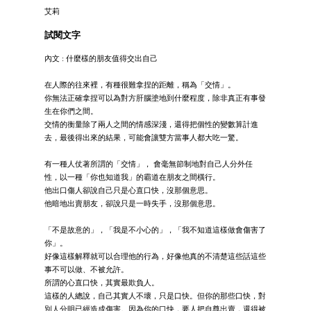
艾莉
試閱文字
內文 : 什麼樣的朋友值得交出自己
在人際的往來裡，有種很難拿捏的距離，稱為「交情」。
你無法正確拿捏可以為對方肝腦塗地到什麼程度，除非真正有事發
生在你們之間。
交情的衡量除了兩人之間的情感深淺，還得把個性的變數算計進
去，最後得出來的結果，可能會讓雙方當事人都大吃一驚。
有一種人仗著所謂的「交情」， 會毫無節制地對自己人分外任
性，以一種「你也知道我」的霸道在朋友之間橫行。
他出口傷人卻說自己只是心直口快，沒那個意思。
他暗地出賣朋友，卻說只是一時失手，沒那個意思。
「不是故意的」，「我是不小心的」，「我不知道這樣做會傷害了
你」。
好像這樣解釋就可以合理他的行為，好像他真的不清楚這些話這些
事不可以做、不被允許。
所謂的心直口快，其實最欺負人。
這樣的人總說，自己其實人不壞，只是口快。但你的那些口快，對
別人分明已經造成傷害。因為你的口快，要人把自尊出賣，還得被