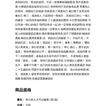
原則的任性、堅信的道理，不必一直懂事卻滿腹委屈 我不是教你
壞 什麼樣的朋友值得交出自己 有時堅持不見得會有結果 尊重別人
的原則，踩穩自己的底線 拒絕是為了保護自己 被討厭了反而活得
像自己 輯三．成為情人 只是想找一塊地方，安放自己的心 一個人
的練習 一起找找幸福的模樣 三十歲過後的愛情 今日堅強的模樣 可
以安放一顆心的地方 我們沒有在一起 妳一定很挑 妳為誰堅強 幸福
有時會遲到更會迷路 是誰說一定要長大 能夠再快樂起來的明天 這
路上的顛簸都是必要的 萬年愛情板凳球員 談不了戀愛的妳 轉身的
勇氣 轉念比選擇更重要 詩。寫給自己的秘密 十｜ 不如不見｜ 不
輕易許諾｜ 在你之後｜ 我說好｜ 雨不停｜ 後來｜ 剛剛好｜ 哪怕
別人再辜負｜ 旅行的意義｜ 第一個月台｜ 單心 擔心｜ 愛不起的
溫度｜ 幫妳準備好的公平｜ 還你那紙幸福地圖 輯四．成為同事 在
下一次的相遇裡，成為各自生命中的不可替代。 不是每個人都值
得當「朋友」 心機， 有時只是保護的手段 主管都討人厭嗎？ 丟掉
名片， 還剩下什麼？ 自己的安全感自己給 佔人便宜是要還的 寫給
二十五歲的你 問題不在舒適圈 宛如修羅場 致， 強大的你和我 輯
五．成為家人 願世界所有的好，皆與你有關 願這世界的好都與你
相關 勒索同情 依賴是需要練習的
商品規格
書名 /
努力多久才可以喊累 (第2版)
作者 /
艾莉