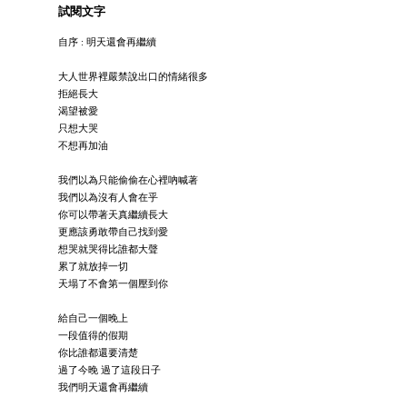
試閱文字
自序 : 明天還會再繼續
大人世界裡嚴禁說出口的情緒很多
拒絕長大
渴望被愛
只想大哭
不想再加油
我們以為只能偷偷在心裡吶喊著
我們以為沒有人會在乎
你可以帶著天真繼續長大
更應該勇敢帶自己找到愛
想哭就哭得比誰都大聲
累了就放掉一切
天塌了不會第一個壓到你
給自己一個晚上
一段值得的假期
你比誰都還要清楚
過了今晚 過了這段日子
我們明天還會再繼續