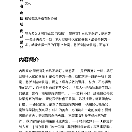
作
艾莉
者
出
版
精誠資訊股份有限公司
社
商
努力多久才可以喊累 (第2版)：我們都對自己不夠好，總想著
品
──是否再努力一點，就可以獲得大家的喜愛？是否再努力一
描
些，就能求得一路的平順？於是，將所有情緒收起，而忘了
述
內容簡介
內容簡介 我們都對自己不夠好，總想著── 是否再努力一點，就可
以獲得大家的喜愛？ 是否再努力一些，就能求得一路的平順？ 於
是，將所有情緒收起， 而忘了還有求救的選擇。 努力，不必得到
誰的認可， 而是要對自己有所交代。 「當人生的滋味混雜了淚水
的鹹度，會有一種剛剛好的甜味。」 ──艾莉 不如，許給自己再度
快樂起來的可能。 即使我們被傷了又傷。 跌跌撞撞，總要學會些
什麼。 一路的顛簸，是為了找出跳躍的契機； 偶爾的心機險惡，
是讓你學習判別真理； 給出的善良，必須劃出一定的底線； 面對
感情的逝去，需儲備轉念的勇氣。 不該辜負對於美好未來的期
許， 我們都值得那雨後的璀璨青空。 ──|| 特別收錄 ||── ★歡迎對
號入座！｜特別收錄「吹一口氣，我們來玩個遊戲」寫故事活動，