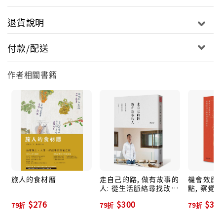
過寫作精鍊思考，有效解決工作問題
退貨說明
資深文字人暨創意人洪震宇，結合在雜誌界十二年累積
付款/配送
的採訪寫作與編輯經驗，與近十年投入企業培訓與公開
課，講授溝通、表達、寫作主題的精華，整理出「精準
寫作」的架構與步驟，讓你寫的「精簡」、「精巧」與
作者相關書籍
「精深」。
這本書正是你的寫作教練。洪震宇把寫作能力拆解成20
堂課，每一堂都有一個目標與主題，並透過刻意練習的
方式，有階段、有步驟與目標的逐層練習，無論上班
族、公務員、公關、企劃行銷，到老師、學生都能加以
運用。
旅人的食材曆
走自己的路, 做有故事的
機會效應:
人: 從生活脈絡尋找改變
點, 察
精準寫作的三個重點
的力量
與必然
——精簡：文字要簡潔好讀，讓人好理解；
$276
$300
$30
79折
79折
79折
——精巧：表達要生動有趣，才能吸引人；