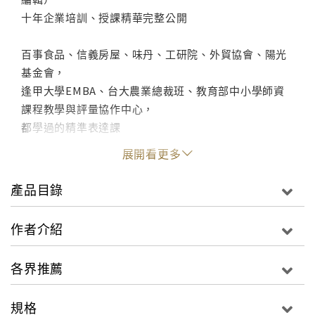
十年企業培訓、授課精華完整公開
百事食品、信義房屋、味丹、工研院、外貿協會、陽光
基金會，
逢甲大學EMBA、台大農業總裁班、教育部中小學師資
課程教學與評量協作中心，
都學過的精準表達課
展開看更多
主管指派的報告主題，卻不知道該寫什麼內容？
洋洋灑灑寫滿的企劃案，卻被批評沒有重點？
產品目錄
客戶來的ＥＭＡＩＬ不知道如何適切地回覆？
只知道收集與整理資料，卻不知道如何說服客戶，讓他
作者介紹
們受到感動？
各界推薦
寫作如同寫程式，一段一段都是嚴謹的邏輯條理，才能
傳達精準的溝通與說服。這本書帶領你，從構思、邏
規格
輯、情意、結構到觀點，扎下厚實的基礎能力，讓你透