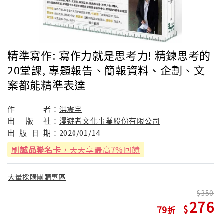
精準寫作: 寫作力就是思考力! 精鍊思考的
20堂課, 專題報告、簡報資料、企劃、文
案都能精準表達
作
者：
洪震宇
出
版
社：
漫遊者文化事業股份有限公司
出
版
日
期：
2020/01/14
刷
誠品聯名卡
，天天享最高7%回饋
大量採購團購專區
350
276
79