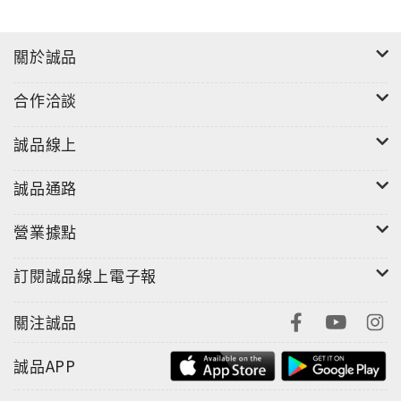
——精深：則要有文章深度，讓讀者有收穫，達到深入
人心的目的。
關於誠品
獨家歸納，最實用的寫作原則與技巧
——寫作之前，先找出策略：「ROA思考術」帶你設定
合作洽談
讀者，寫出影響力。
——千頭萬緒不知從何下筆：四種「聚焦主題思考法」
誠品線上
——寫什麼才能抓住讀者的注意力：運用「情節力3C元
素」(具體、可信與關心)
誠品通路
——在會議上如何精準展現自己的專業？「重點力3S原
則」讓人留下具體印象
營業據點
——網路小編不知如何下標：製造「閱讀摩擦點」的四
原則與六技巧
訂閱誠品線上電子報
——還有更多：三種觀點運鏡力、運用四個觀點座標、
四種標題類型、開場吸引力五「S」元素、四種開場
關注誠品
白、四種結論模式……
打破傳統的寫作觀念
誠品APP
——「精準寫作」強調溝通：寫作是滿足讀者的服務