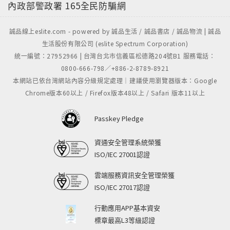
業，文章的「意義比例」才是溝通成效的關鍵。
內政部警政署
165全民防騙網
——「精準寫作」訓練思辨的邏輯：寫作最重要的是邏
輯、觀察與感受，著重獨立思考，而非只求文字美感。
誠品線上eslite.com - powered by 誠品生活 / 誠品書店 / 誠品物流 | 誠品
——強調段落思考的「魚骨結構」：把想法寫清楚，不
生活股份有限公司 (eslite Spectrum Corporation)
統一編號：27952966 | 台灣台北市信義區松德路204號B1 服務電話：
是靠句子，而是句子連結而成的段落。充分運用魚頭
0800-666-798／+886-2-8789-8921
句，文章就能聚焦有重點。
本網站已依台灣網站內容分級規定處理｜建議使用瀏覽器版本：Google
Chrome版本60以上 / Firefox版本48以上 / Safari 版本11以上
結合豐富的實務經驗與知識脈絡
——內容融合英文寫作的段落思考與魚骨結構、麥肯錫
Passkey Pledge
金字塔結構、新聞報導5W1H等，並結合寫作技巧與相
關的文學、心理學、腦神經科學知識
資通安全管理系統榮獲
——搭配知名企業的溝通表達心法：迪士尼樂園的主題
ISO/IEC 27001認證
營造、亞馬遜公司的會議寫作法、賈伯斯的產品策略隱
雲端服務資訊安全管理榮獲
含的結構力、麥肯錫企管顧問公司的金字塔思考結構等
ISO/IEC 27017認證
【寫作課學員心得】
行動應用APP基本資安
我發現，原來寫作就像是釀酒。……卓越的酒莊之所以
標章最高L3等級認證