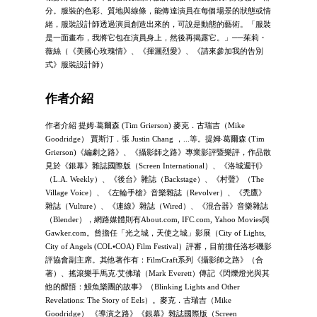
分。服裝的色彩、質地與線條，能傳達演員在每個場景的狀態或情
緒，服裝設計師透過演員創造出來的，可說是動態的藝術。「服裝
是一面畫布，我將它包在演員身上，然後再揭露它。」──茱莉・
薇絲（《美國心玫瑰情》、《揮灑烈愛》、《請來參加我的告別
式》服裝設計師）
作者介紹
作者介紹 提姆‧葛爾森 (Tim Grierson) 麥克．古瑞吉（Mike
Goodridge） 賈斯汀．張 Justin Chang ，...等。提姆‧葛爾森 (Tim
Grierson)《編劇之路》、《攝影師之路》專業影評暨樂評，作品散
見於《銀幕》雜誌國際版（Screen International）、《洛城週刊》
（L.A. Weekly）、《後台》雜誌（Backstage）、《村聲》（The
Village Voice）、《左輪手槍》音樂雜誌（Revolver）、《禿鷹》
雜誌（Vulture）、《連線》雜誌（Wired）、《混合器》音樂雜誌
（Blender），網路媒體則有About.com, IFC.com, Yahoo Movies與
Gawker.com。曾擔任「光之城，天使之城」影展（City of Lights,
City of Angels (COL•COA) Film Festival）評審，目前擔任洛杉磯影
評協會副主席。其他著作有：FilmCraft系列《攝影師之路》（合
著）、搖滾樂手馬克‧艾佛瑞（Mark Everett）傳記《閃爍燈光與其
他的醒悟：鰻魚樂團的故事》（Blinking Lights and Other
Revelations: The Story of Eels）。麥克．古瑞吉（Mike
Goodridge） 《導演之路》《銀幕》雜誌國際版（Screen