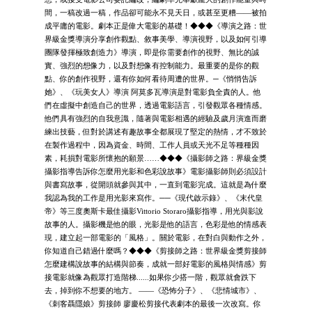
間，一稿改過一稿，作品卻可能永不見天日，或甚至更糟——被拍
成平庸的電影。劇本正是偉大電影的基礎！◆◆◆《導演之路：世
界級金獎導演分享創作觀點、敘事美學、導演視野，以及如何引導
團隊發揮極致創造力》導演，即是你需要創作的視野、無比的誠
實、強烈的想像力，以及對想像有控制能力。最重要的是你的觀
點、你的創作視野，還有你如何看待周遭的世界。─《悄悄告訴
她》、《玩美女人》導演 阿莫多瓦導演是對電影負全責的人。他
們在虛擬中創造自己的世界，透過電影語言，引發觀眾各種情感。
他們具有強烈的自我意識，隨著與電影相遇的經驗及歲月演進而磨
練出技藝，但對於講述有趣故事全都展現了堅定的熱情，才不致於
在製作過程中，因為資金、時間、工作人員或天光不足等種種因
素，耗損對電影所懷抱的願景……◆◆◆《攝影師之路：界級金獎
攝影指導告訴你怎麼用光影和色彩說故事》電影攝影師則必須設計
與書寫故事，從開頭就參與其中，一直到電影完成。這就是為什麼
我認為我的工作是用光影來寫作。──《現代啟示錄》、《末代皇
帝》等三度奧斯卡最佳攝影Vittorio Storaro攝影指導，用光與影說
故事的人。攝影機是他的眼，光影是他的語言，色彩是他的情感表
現，建立起一部電影的「風格」。關於電影，在對白與動作之外，
你知道自己錯過什麼嗎？◆◆◆《剪接師之路：世界級金獎剪接師
怎麼建構說故事的結構與節奏，成就一部好電影的風格與情感》剪
接電影就像為觀眾打造階梯......如果你少搭一階，觀眾就會跌下
去，掉到你不想要的地方。 ——《恐怖分子》、《悲情城市》、
《刺客聶隱娘》剪接師 廖慶松剪接代表劇本的最後一次改寫。你