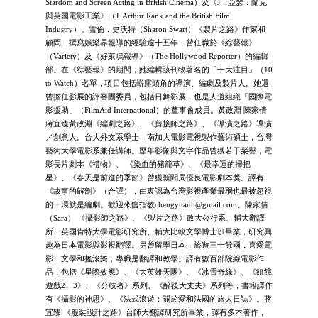
Stardom and Screen Acting in British Cinema）及《J．亞瑟．蘭克
與英國電影工業》（J. Arthur Rank and the British Film
Industry）。雪倫．史沃特（Sharon Swart）《製片之路》作家和
顧問，撰寫娛樂界報導的經驗逾十五年，曾任職於《綜藝報》
（Variety）及《好萊塢報導》（The Hollywood Reporter）的編輯
部。在《綜藝報》的期間，她編輯該刊物著名的「十大注目」（10
to Watch）名單，項目包括嶄露頭角的導演、編劇及製片人。她還
曾擔任影展的評審團委員，包括日舞影展，也是人道組織「國際電
影援助」（FilmAid International）的董事會成員。黃政淵 陳家倩
蔣宜臻黃政淵《編劇之路》、《剪接師之路》、《導演之路》導演
／創意人。台大外文系學士，南加大電影電視製作藝術碩士，台灣
藝術大學電影系兼任講師。歷年影像與文字作品曾獲若干榮譽，電
影長片劇本《禮物》、 《染血的豬籠草》、《最幸運的掃把
星》、《春天是前進的季節》曾獲新聞局優良電影劇本獎。譯有
《故事的解剖》（合譯），由衷認為台灣影視產業最弱也最被忽視
的一環就是編劇。歡迎來信指教
chengyuanh@gmail.com
。陳家倩
（Sara） 《攝影師之路》、《製片之路》政大公行系、輔大翻譯
所、英國肯特大學電影研究所、輔大比較文學博士班畢業，研究興
趣為日本電影與影視翻譯。另曾留學日本，旅遊三十餘國，喜愛電
影、文學和搖滾樂，專職是翻譯和教學。譯有數百部院線電影作
品，包括《星際效應》、《大英雄天團》、《冰雪奇緣》、《飢餓
遊戲2、3》、《分歧者》系列、《醉後大丈夫》系列等，書籍譯作
有《攝影的神思》、《法式浪遊：關於愛和法國的旅人日誌》。蔣
宜臻 《服裝設計之路》台師大翻譯研究所畢業，譯有多本著作，