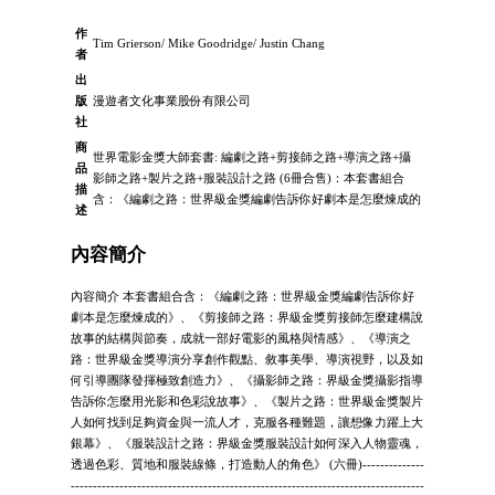
作
Tim Grierson/ Mike Goodridge/ Justin Chang
者
出
版
漫遊者文化事業股份有限公司
社
商
世界電影金獎大師套書: 編劇之路+剪接師之路+導演之路+攝
品
影師之路+製片之路+服裝設計之路 (6冊合售)：本套書組合
描
含：《編劇之路：世界級金獎編劇告訴你好劇本是怎麼煉成的
述
內容簡介
內容簡介 本套書組合含：《編劇之路：世界級金獎編劇告訴你好
劇本是怎麼煉成的》、《剪接師之路：界級金獎剪接師怎麼建構說
故事的結構與節奏，成就一部好電影的風格與情感》、《導演之
路：世界級金獎導演分享創作觀點、敘事美學、導演視野，以及如
何引導團隊發揮極致創造力》、《攝影師之路：界級金獎攝影指導
告訴你怎麼用光影和色彩說故事》、《製片之路：世界級金獎製片
人如何找到足夠資金與一流人才，克服各種難題，讓想像力躍上大
銀幕》、《服裝設計之路：界級金獎服裝設計如何深入人物靈魂，
透過色彩、質地和服裝線條，打造動人的角色》 (六冊)--------------
--------------------------------------------------------------------------------