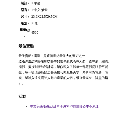
裝訂 /
P:平裝
語言 /
1:中文 繁體
尺寸 /
23.9X22.5X9.5CM
級別 /
N:無
重量(g)
4500
/
最佳賣點
最佳賣點 : 電影，是這個世紀最偉大的藝術之一
透過深度訪問各電影技藝中的世界級代表職人們，從導演、編劇、
攝影、剪接到服裝設計等，帶你深入了解每一部電影從胚胎至誕
生，每一項環節所須之藝術技巧與風格美學，為所有為電影，而
癡、望踏入這充滿迷人魅力產業的人們，帶來最完整、詳盡的指
引。
活動
中文美術/藝術設計單筆滿$899贈畫冊乙本不累送