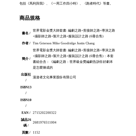
包括《馬利與我》、《一周工作四小時》、《跑者時代》等書。
商品規格
世界電影金獎大師套書: 編劇之路+剪接師之路+導演之路
書名 /
+攝影師之路+製片之路+服裝設計之路 (6冊合售)
作者 /
Tim Grierson Mike Goodridge Justin Chang
世界電影金獎大師套書: 編劇之路+剪接師之路+導演之路
+攝影師之路+製片之路+服裝設計之路 (6冊合售)：本套
簡介 /
書組合含：《編劇之路：世界級金獎編劇告訴你好劇本
是怎麼煉成的
出版社
漫遊者文化事業股份有限公司
/
ISBN13
/
ISBN10
/
EAN /
2715202200322
誠品26
2681976511004
碼 /
頁數 /
1152