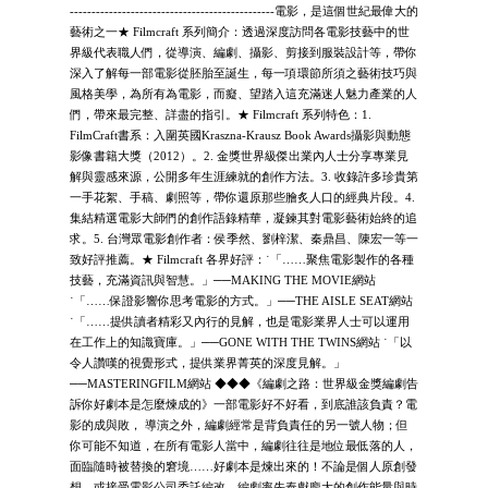
-----------------------------------------------電影，是這個世紀最偉大的
藝術之一★ Filmcraft 系列簡介：透過深度訪問各電影技藝中的世
界級代表職人們，從導演、編劇、攝影、剪接到服裝設計等，帶你
深入了解每一部電影從胚胎至誕生，每一項環節所須之藝術技巧與
風格美學，為所有為電影，而癡、望踏入這充滿迷人魅力產業的人
們，帶來最完整、詳盡的指引。★ Filmcraft 系列特色：1.
FilmCraft書系：入圍英國Kraszna-Krausz Book Awards攝影與動態
影像書籍大獎（2012）。2. 金獎世界級傑出業內人士分享專業見
解與靈感來源，公開多年生涯練就的創作方法。3. 收錄許多珍貴第
一手花絮、手稿、劇照等，帶你還原那些膾炙人口的經典片段。4.
集結精選電影大師們的創作語錄精華，凝鍊其對電影藝術始終的追
求。5. 台灣眾電影創作者：侯季然、劉梓潔、秦鼎昌、陳宏一等一
致好評推薦。★ Filmcraft 各界好評：˙「……聚焦電影製作的各種
技藝，充滿資訊與智慧。」──MAKING THE MOVIE網站
˙「……保證影響你思考電影的方式。」──THE AISLE SEAT網站
˙「……提供讀者精彩又內行的見解，也是電影業界人士可以運用
在工作上的知識寶庫。」──GONE WITH THE TWINS網站 ˙「以
令人讚嘆的視覺形式，提供業界菁英的深度見解。」
──MASTERINGFILM網站 ◆◆◆《編劇之路：世界級金獎編劇告
訴你好劇本是怎麼煉成的》一部電影好不好看，到底誰該負責？電
影的成與敗， 導演之外，編劇經常是背負責任的另一號人物；但
你可能不知道，在所有電影人當中，編劇往往是地位最低落的人，
面臨隨時被替換的窘境……好劇本是煉出來的！不論是個人原創發
想，或接受電影公司委託編改，編劇率先奉獻龐大的創作能量與時