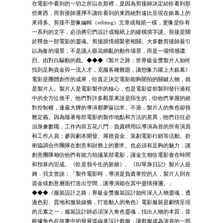
在電影中看到的一切之所以在那裡，是因為剪接師決定給你看到那
些東西，而剪接師選擇不讓你看到的東西絕對遠比呈現在銀幕上的
來得多。剪接不是像編輯（editing）文章或報紙一樣，更像是你有
一系列的文字，必須將它們設計成報紙上的縱橫填字謎。剪接是關
於釋放一部電影的靈魂。剪接跟情感緊密相關。大多數剪接師最引
以為傲的場景，不是讓人眼花繚亂的動作場景，而是一場情感濃
烈、由對白驅動的戲。◆◆◆《製片之路：世界級金獎製片人如何
找到足夠資金與一流人才，克服各種難題，讓想像力躍上大銀幕》
電影是團體創作的成果，但真正決定電影能夠開拍的關鍵人物，就
是製片人。製片人是電影製作的核心，也是電影從前製到發行過程
中的全方位推手。他們對許多觀眾來說是陌生的，但他們掌握的絕
對控制權，連最大牌的導演都夢寐以求。不過，製片人的角色卻很
難定義。因為隨著每部電影的製作地點和方法的差異，他們往往必
須身兼數職，工作內容五花八門：負責聘用以導演為首的所有演員
和工作人員；參與劇本開發、籌措資金、策劃電影行銷等活動。折
衝協調合作團隊在創意和財務上的要求。也必須有足夠的魅力，讓
創意團隊相信他們有能力拍攝某部電影，讓金主相信電影會在時間
和預算內完成。《你是我今生的新娘》、《BJ單身日記》製片人提
姆．貝文曾說：「製作電影時，導演是負責掌控的人，製片人則在
資金或創意層面打造出空間，讓導演能在其中盡情揮灑。」
◆◆◆《服裝設計之路：界級金獎服裝設計如何深入人物靈魂，透
過色彩、質地和服裝線條，打造動人的角色》電影服裝是劇情呈現
的元素之一，服裝設計師必須深入角色靈魂，找出人物的本質，並
根據角色在故事中的發展弧線來設計戲服，讓戲服成為演員的一部