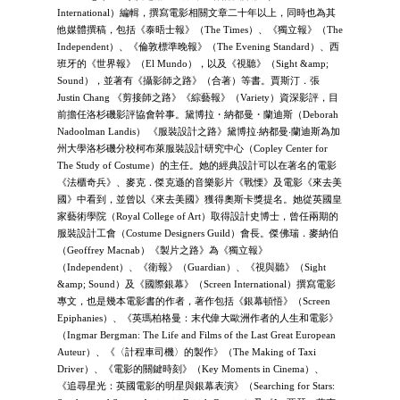
International）編輯，撰寫電影相關文章二十年以上，同時也為其
他媒體撰稿，包括《泰晤士報》（The Times）、《獨立報》（The
Independent）、《倫敦標準晚報》（The Evening Standard）、西
班牙的《世界報》（El Mundo），以及《視聽》（Sight &amp;
Sound），並著有《攝影師之路》（合著）等書。賈斯汀．張
Justin Chang 《剪接師之路》《綜藝報》（Variety）資深影評，目
前擔任洛杉磯影評協會幹事。黛博拉・納都曼・蘭迪斯（Deborah
Nadoolman Landis） 《服裝設計之路》黛博拉‧納都曼‧蘭迪斯為加
州大學洛杉磯分校柯布萊服裝設計研究中心（Copley Center for
The Study of Costume）的主任。她的經典設計可以在著名的電影
《法櫃奇兵》、麥克．傑克遜的音樂影片《戰慄》及電影《來去美
國》中看到，並曾以《來去美國》獲得奧斯卡獎提名。她從英國皇
家藝術學院（Royal College of Art）取得設計史博士，曾任兩期的
服裝設計工會（Costume Designers Guild）會長。傑佛瑞．麥納伯
（Geoffrey Macnab）《製片之路》為《獨立報》
（Independent）、《衛報》（Guardian）、《視與聽》（Sight
&amp; Sound）及《國際銀幕》（Screen International）撰寫電影
專文，也是幾本電影書的作者，著作包括《銀幕頓悟》（Screen
Epiphanies）、《英瑪柏格曼：末代偉大歐洲作者的人生和電影》
（Ingmar Bergman: The Life and Films of the Last Great European
Auteur）、《〈計程車司機〉的製作》（The Making of Taxi
Driver）、《電影的關鍵時刻》（Key Moments in Cinema）、
《追尋星光：英國電影的明星與銀幕表演》（Searching for Stars: