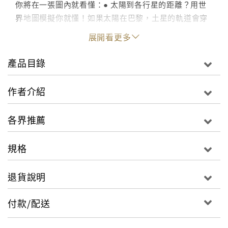
你將在一張圖內就看懂：● 太陽到各行星的距離？用世
界地圖模擬你就懂！如果太陽在巴黎，土星的軌道會穿
越布魯塞爾和倫敦，天王星會經過慕尼黑和利物浦，海
展開看更多
王星可在哥本哈根附近找到。● 宇宙裡最多的竟然是暗
能量？一張圖看懂宇宙組成的懸殊比例抬頭看夜空，總
產品目錄
是看到繁星點點，似乎宇宙裡滿是星星。你可知道，恆
星其實只占了宇宙的0.5%？而神祕的「暗能量」，居然
作者介紹
占了宇宙的68.3%！● 在月球上能跳多高？24顆星星跳
高排行榜，體驗星際彈跳的滋味在天體上跳高的高度，
各界推薦
取決於天體質量和大小。如果你在地球上能跳0.5公尺，
在月球上就能跳3公尺，但在冥王星，你可以跳7.42公
規格
尺！ ● 太陽其實並不在太陽系中央，而是會畫圈規律移
動？你以為太陽總是固定待在太陽系的正中央嗎？誤會
退貨說明
大了，太陽可沒這麼文靜，它受到眾多行星夥伴的重力
影響，在太陽系舞池裡繞著複雜的環圈舞動，還不時變
付款/配送
換著舞步呢！● 太陽黑子和太陽之間到底有什麼關係，
竟會定期形成蝴蝶狀的軌跡？ 太陽黑子可不是隨意出現