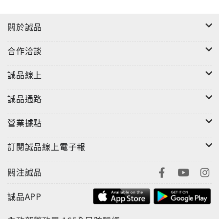
在太陽表面的任何部位，它的出現時間與位置和太陽活
動週期有關，每隔22年就會形成規律的蝴蝶形圖樣。原
關於誠品
來，太陽黑子是一種跟太陽有關的「磁現象」。● 真的
有外星人嗎？不明飛行物小測驗來判定有時天空會出現
合作洽談
古怪的不明飛行物體，但通常問幾個問題、用一點推理
和消去法，就能提出合理的解釋。花多久才越過天際？
誠品線上
是否規律閃爍？真相可能只是一架剛起飛的飛機，或者
是，你喝醉了。● 傳給外星人的訊息，解碼出來是什麼
誠品通路
樣子？電波天文學家曾經朝梅西爾13球狀星團方向，放
送了一幅由二進制碼構成的圖像，裡頭有太陽系圖示、
營業據點
DNA雙螺旋圖像，以及氫、碳、氮、氧、磷等重要元素
符號。● 為什麼美國太空總署要追蹤地球軌道上超過10
訂閱誠品線上電子報
公分大小的物體？ 沒掉下來的太空垃圾，會在地球周圍
以時速28000公里的高速移動！至今美國航太總署仍持
關注誠品
續追蹤低空地球軌道上超過10公分大小的物體，因為這
小垃圾很可能會讓整座太空站停擺！◎第一本宇宙視覺
誠品APP
資訊圖表專書本書是第一本宇宙視覺資訊圖表專書，由
兩位專業天體物理學家執筆寫成，集結最新天文研究成