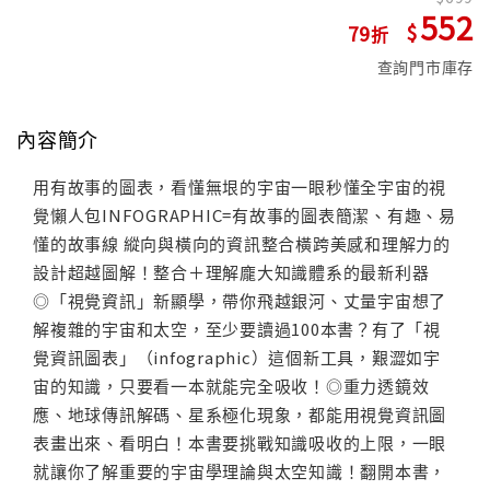
552
79
查詢門市庫存
內容簡介
用有故事的圖表，看懂無垠的宇宙一眼秒懂全宇宙的視
覺懶人包INFOGRAPHIC=有故事的圖表簡潔、有趣、易
懂的故事線 縱向與橫向的資訊整合橫跨美感和理解力的
設計超越圖解！整合＋理解龐大知識體系的最新利器
◎「視覺資訊」新顯學，帶你飛越銀河、丈量宇宙想了
解複雜的宇宙和太空，至少要讀過100本書？有了「視
覺資訊圖表」（infographic）這個新工具，艱澀如宇
宙的知識，只要看一本就能完全吸收！◎重力透鏡效
應、地球傳訊解碼、星系極化現象，都能用視覺資訊圖
表畫出來、看明白！本書要挑戰知識吸收的上限，一眼
就讓你了解重要的宇宙學理論與太空知識！翻開本書，