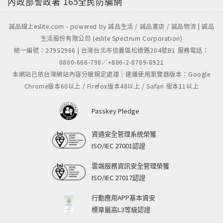
內政部警政署
165全民防騙網
果，以令人驚歎的圖解資訊，讓抽象的宇宙尺度變得清
晰易懂、陌生的太空知識變得趣味橫生，展現最前沿的
誠品線上eslite.com - powered by 誠品生活 / 誠品書店 / 誠品物流 | 誠品
太空發現！宇宙擁有比太陽大一千七百倍的恆星，還有
生活股份有限公司 (eslite Spectrum Corporation)
成千上萬星系和數不清的大自然最壯闊尺度之展現。在
統一編號：27952966 | 台灣台北市信義區松德路204號B1 服務電話：
這片浩瀚無垠的暗物質當中，一切都有可能成真：那裡
0800-666-798／+886-2-8789-8921
本網站已依台灣網站內容分級規定處理｜建議使用瀏覽器版本：Google
有能夠看到南極最深層的望遠鏡；有機器人探險家英勇
Chrome版本60以上 / Firefox版本48以上 / Safari 版本11以上
前行，著手探勘火星；有熔岩湖泊和碳氫化合物湖泊，
甚至還有能夠支持其他文明的行星！視覺資訊圖表的強
Passkey Pledge
大資訊整合力，讓這難以想像的一切，以撼動人心的獨
到新視角呈現：從宇宙大爆炸、所有星系與星星的祕密
資通安全管理系統榮獲
生活，到最近發現的新星球，逐步踏入太陽系以外的世
ISO/IEC 27001認證
界……一起透過前衛的視覺表現和創意的思考方式，來
雲端服務資訊安全管理榮獲
探究太空的祕密吧！
ISO/IEC 27017認證
行動應用APP基本資安
標章最高L3等級認證