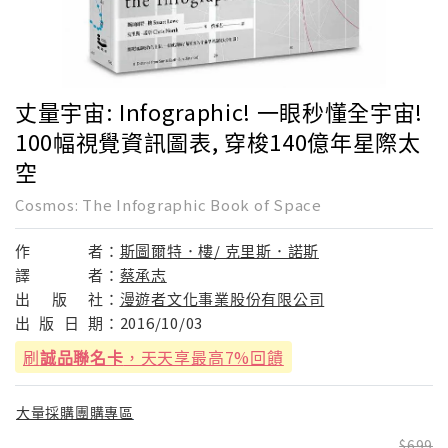
丈量宇宙: Infographic! 一眼秒懂全宇宙!
100幅視覺資訊圖表, 穿梭140億年星際太
空
Cosmos: The Infographic Book of Space
作
者：
斯圖爾特．樓/ 克里斯．諾斯
譯
者：
蔡承志
出
版
社：
漫遊者文化事業股份有限公司
出
版
日
期：
2016/10/03
刷
誠品聯名卡
，天天享最高7%回饋
大量採購團購專區
699