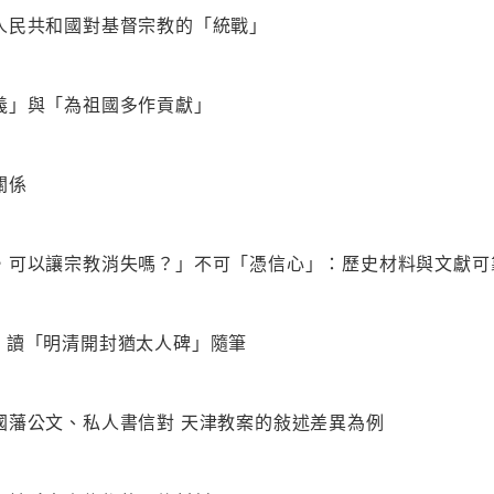
人民共和國對基督宗教的「統戰」
義」與「為祖國多作貢獻」
關係
，可以讓宗教消失嗎？」不可「憑信心」：歷史材料與文獻可
：讀「明清開封猶太人碑」隨筆
國藩公文、私人書信對 天津教案的敍述差異為例