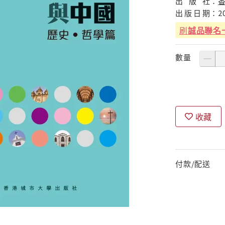
出
版
社：
出
版
日
期：
2
刷
誠品聯名
數量
收藏
付款/配送