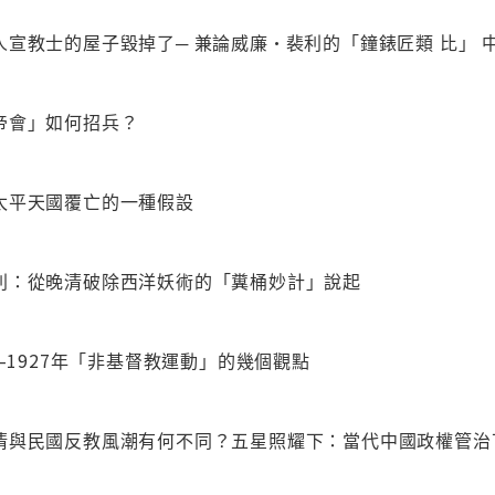
人宣教士的屋子毀掉了─ 兼論威廉•裴利的「鐘錶匠類 比」
帝會」如何招兵？
太平天國覆亡的一種假設
別：從晚清破除西洋妖術的「糞桶妙計」說起
2–1927年「非基督教運動」的幾個觀點
清與民國反教風潮有何不同？五星照耀下：當代中國政權管治