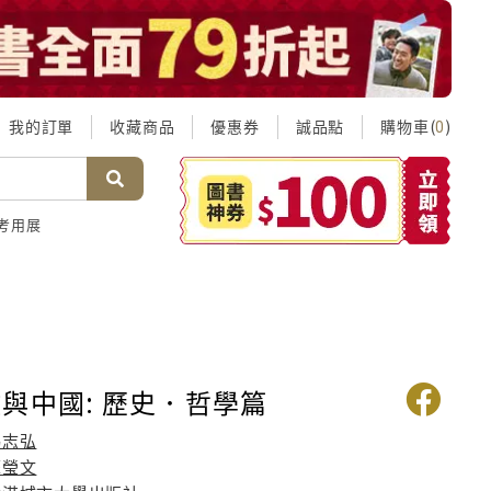
我的訂單
收藏商品
優惠券
誠品點
購物車(
)
0
考用展
與中國: 歷史．哲學篇
馮志弘
蘇瑩文