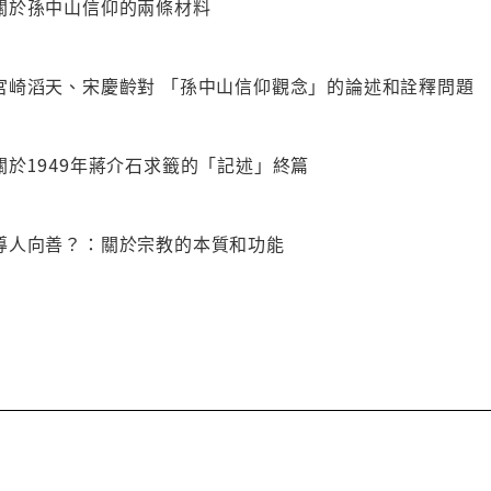
關於孫中山信仰的兩條材料
宮崎滔天、宋慶齡對 「孫中山信仰觀念」的論述和詮釋問題
於1949年蔣介石求籤的「記述」終篇
導人向善？：關於宗教的本質和功能