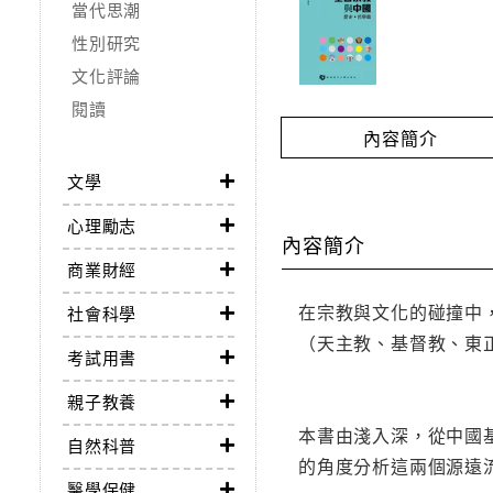
當代思潮
性別研究
文化評論
閱讀
內容簡介
文學
心理勵志
內容簡介
商業財經
在宗教與文化的碰撞中
社會科學
（天主教、基督教、東
考試用書
親子教養
本書由淺入深，從中國
自然科普
的角度分析這兩個源遠
醫學保健