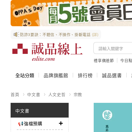
防詐3要訣：不聽信、不操作、掛斷電話
(詳)
禮享偶爸節
今日
全站分類
品牌旗艦館
排行榜
誠品選書
首頁
中文書
人文史哲
宗教
中文書
📢強檔預購