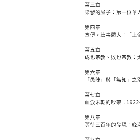
第三章
梁發的屋子：第一位華
第四章
宣傳，茲事體大：「上
第五章
成也宗教、敗也宗教：
第六章
「愚昧」與「無知」之
第七章
血淚未乾的吵架：192
第八章
等待三百年的發現：晚
第九章