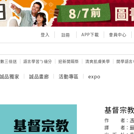
登入
APP下載
會員中心
註冊
點數三倍送
語言學習ㄅ級分
迎新開鞋祭
清爽肌膚美學
開學語言
誠品獨家
誠品畫廊
活動專區
expo
基督宗教
作
者：
譯
者：