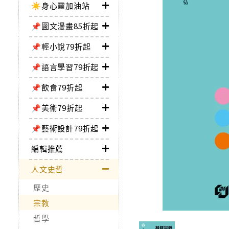
☀️身心靈加油站
📌圖文漫畫85折起
📌輕小說79折起
📌語言學習79折起
📌飲食79折起
📌美術79折起
📌藝術設計79折起
編輯推薦
人文史哲
歷史
宗教
哲學