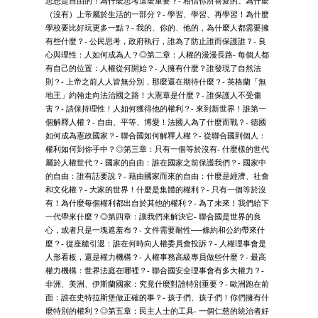
思想是自由的！為什麼思考這麼重要？- 相信你所喜愛的。為什麼
（沒有）上帝屬於生活的一部分？- 學習、學習、再學習！為什麼
學校要比好玩更多一點？- 我的、你的、他的，為什麼人都需要擁
有些什麼？- 公民思考，政府執行，誰為了防止誰而保護誰？- 良
心與理性：人如何成為人？◎第二章：人權的漫漫長路- 每個人都
有自己的位置：人權從何開始？- 人擁有什麼？誰發現了自然法
則？- 上帝之前人人皆無分別，那麼還在期待什麼？- 英格蘭「無
地王」約翰走向法治國之路！大憲章是什麼？- 誰保護人不受傷
害？- 請保持理性！人如何獲得他的權利？- 來到新世界！誰第一
個解釋人權？- 自由、平等、博愛！法國人為了什麼而戰？- 德國
如何成為憲政國家？- 聯合國如何解釋人權？- 從聯合國到個人：
權利如何到你手中？◎第三章：只有一個等於沒有- 什麼樣的世代
屬於人權世代？- 國家的自由：誰在國家之前保護我們？- 國家中
的自由：誰有話要說？- 藉由國家而來的自由：什麼是經濟、社會
和文化權？- 大家的世界！什麼是集體的權利？- 只有一個等於沒
有！為什麼每個權利都出自於其他的權利？- 為了未來！我們給下
一代帶來什麼？◎第四章：讓我們來解決它- 聯合國是世界的良
心，或者只是一塊遮羞布？- 文件需要耐性──條約和公約帶來什
麼？- 從座艙引退：誰在何時向人權委員會投訴？- 人權理事會是
人形看板，還是權力機構？- 人權事務高級專員做些什麼？- 最高
權力機構：世界法庭在哪裡？- 聯合國安全理事會有多大權力？-
非洲、美洲、伊斯蘭國家：究竟什麼對誰特別重要？- 歐洲跑在前
面：誰在史特拉斯堡做正確的事？- 孩子們、孩子們！你們擁有什
麼特別的權利？◎第五章：民主人士的工具- 一個仁慈的統治者好