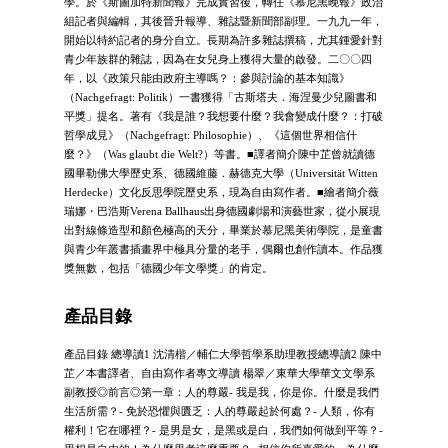
學。於《斯圖加特新聞報》完成實習後，轉任《慕尼黑晚報》政治
組記者與編輯，其後晉升報導、雜誌暨新聞部副理。一九九一年，
開始以特約記者的身分自立。長期為許多雜誌撰稿，尤其鍾愛針對
青少年族群的雜誌，因為在女兒身上獲得大量的啟發。二〇〇四
年，以《政策只能由政府主導嗎？：參與討論的基本知識》
（Nachgefragt: Politik）一書獲得「古斯塔夫．海涅曼少兒圖書和
平獎」提名。著有《我是誰？我想要什麼？我會變成什麼？：打破
哲學成見》（Nachgefragt: Philosophie）、《這個世界相信什
麼？》（Was glaubt die Welt?）等書。■譯者簡介陳中芷曾就讀德
國畢勒佛大學歷史系、德國維藤．赫德克大學（Universität Witten
Herdecke）文化反思學院歷史系，現為自由寫作者。■繪者簡介薇
瑞娜・巴浩斯Verena Ballhaus出身德國劇場和演藝世家，從小展現
出對線條造型和顏色極高的天分，畢業於慕尼黑美術學院，是童書
與青少年叢書插畫界中極具分量的老手，偶爾也創作讀本。作品獲
獎無數，包括「德國少年文學獎」的肯定。
產品目錄
產品目錄 總導讀1 沈清楷／輔仁大學哲學系助理教授總導讀2 陳中
芷／本書譯者、自由寫作者專文導讀 楊翠／東華大學華文文學系
副教授◎前言◎第一章：人的尊嚴- 我是我，你是你。什麼是我們
生活所需？- 免於恐懼與匱乏：人的尊嚴起於何處？- 人類，你有
權利！它在哪裡？- 是男是女，是黑或是白，我們如何做到平等？-