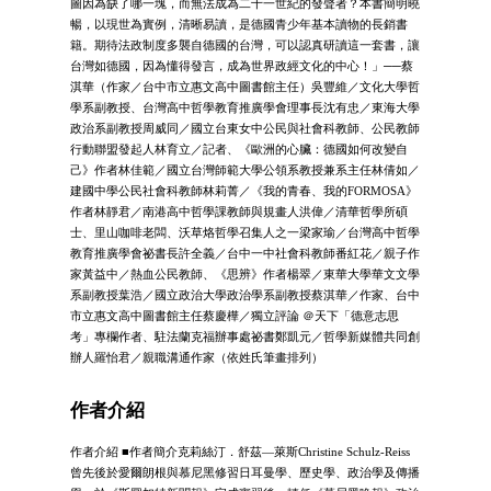
圖因為缺了哪一塊，而無法成為二十一世紀的發聲者？本書簡明曉
暢，以現世為實例，清晰易讀，是德國青少年基本讀物的長銷書
籍。期待法政制度多襲自德國的台灣，可以認真研讀這一套書，讓
台灣如德國，因為懂得發言，成為世界政經文化的中心！」──蔡
淇華（作家／台中市立惠文高中圖書館主任）吳豐維／文化大學哲
學系副教授、台灣高中哲學教育推廣學會理事長沈有忠／東海大學
政治系副教授周威同／國立台東女中公民與社會科教師、公民教師
行動聯盟發起人林育立／記者、《歐洲的心臟：德國如何改變自
己》作者林佳範／國立台灣師範大學公領系教授兼系主任林倩如／
建國中學公民社會科教師林莉菁／《我的青春、我的FORMOSA》
作者林靜君／南港高中哲學課教師與規畫人洪偉／清華哲學所碩
士、里山咖啡老闆、沃草烙哲學召集人之一梁家瑜／台灣高中哲學
教育推廣學會祕書長許全義／台中一中社會科教師番紅花／親子作
家黃益中／熱血公民教師、《思辨》作者楊翠／東華大學華文文學
系副教授葉浩／國立政治大學政治學系副教授蔡淇華／作家、台中
市立惠文高中圖書館主任蔡慶樺／獨立評論 ＠天下「德意志思
考」專欄作者、駐法蘭克福辦事處祕書鄭凱元／哲學新媒體共同創
辦人羅怡君／親職溝通作家（依姓氏筆畫排列）
作者介紹
作者介紹 ■作者簡介克莉絲汀．舒茲—萊斯Christine Schulz-Reiss
曾先後於愛爾朗根與慕尼黑修習日耳曼學、歷史學、政治學及傳播