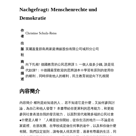
Nachgefragt: Menschenrechte und
Demokratie
作
Christine Schulz-Reiss
者
出
版
英屬蓋曼群島商家庭傳媒股份有限公司城邦分公司
社
商
向下扎根! 德國教育的公民思辨課 1: 一個人值多少錢, 誰是現
品
代奴隸?：※德國最受歡迎的思辨讀本※學習有原則的使用你
描
的權利，同時捍衛他人的權利，民主教育就從向下扎根開
述
內容簡介
內容簡介 權利是給知道的人， 若不知道它是什麼，又如何參與討
論，為自己和他人發聲？ 本書帶給你更犀利的思考能力，和更能
參與社會表達自我的發言能力， 以面對當代複雜多端的公民社會
●什麼是人權？ 「人權是從你開始，從你生活的地方──不論是在
家庭裡、在朋友圈、在學校或是做任何事的途中，以及和你做什麼
有關。我們設定規則，讓每個人得其所需，過著有尊嚴的生活，同