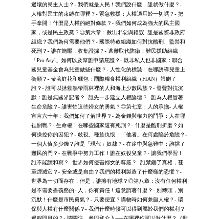
過壞的民主人士？- 我們就是人民！我們說什麼，誰就做什麼？-
人權對民主的束縛在哪裡？- 緊急救援：人權適用於一切嗎？- 把
手拿開！什麼是人權的絕對條款？- 我們如何成為強大的民主國
家，或是民主政黨？◎第六章：揪出邪惡與錯誤- 誰是國際非政府
組織？我們為何需要他們？- 國際特赦組織如何對抗酷刑、監禁和
死刑？- 誰在施壓，收集證據？- 逃難取代防衛：難民援助組織
「Pro Asyl」如何以及幫誰申請庇護？- 既非私人也非國家：聯合
國兒童基金會為兒童做些什麼？- 人性化的標誌：在哪誘導兒童上
街頭？- 帶著鮮花和麵包：國際糧食權利組織（FIAN）餵飽了
誰？- 誰可以拯救熱帶雨林裡的人和海上少數民族？- 發聲對抗沉
默：誰是無國界記者？- 誰先一步建立人權論壇？- 誰為人權冒著
生命危險？- 誰害怕這些婦女的勇氣？◎第七章：人的承擔- 人權
宣言六十年：我們如何了解世界？- 為金錢與權力的鬥爭：人在哪
裡開戰？- 生命權！在哪些國家還有死刑？- 什麼是酷刑折磨？如
何操控你的囚犯？- 歧視、種族仇恨：「他者」在何處陷於危險？-
一個人值多少錢？誰是「現代」奴隸？- 在途中與急難中：誰擋了
難民的門？- 在戰爭中努力工作！誰在奴役兒童？- 讓我們學習！
誰不能讀和寫？- 世界如何侵害婦女的尊嚴？- 誰禁錮了真相，甚
至煙滅它？- 安全或是自由？我們的權利製造了什麼樣的恐懼？-
世界為一切而存在，但是，誰擁有地球？◎第八章：沒有任何權利
是不需要盡義務的- 人，你有責任！這意謂著什麼？- 別轉頭，別
沉默！什麼是市民勇氣？- 只要便宜？購物時如何兼顧人權？- 環
保與人權有什麼關係？- 我們什麼時候可以得到屬於我們的權利？
過程即目的？- 請關注、參與和介入──在哪裡你可以做什麼？《世