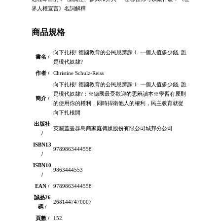
界人權宣言》名詞解釋
商品規格
向下扎根! 德國教育的公民思辨課 1: 一個人值多少錢, 誰
書名 /
是現代奴隸?
作者 /
Christine Schulz-Reiss
向下扎根! 德國教育的公民思辨課 1: 一個人值多少錢, 誰
是現代奴隸?：※德國最受歡迎的思辨讀本※學習有原則
簡介 /
的使用你的權利，同時捍衛他人的權利，民主教育就從
向下扎根開
出版社
英屬蓋曼群島商家庭傳媒股份有限公司城邦分公司
/
ISBN13
9789863444558
/
ISBN10
9863444553
/
EAN /
9789863444558
誠品26
2681447470007
碼 /
頁數 /
152