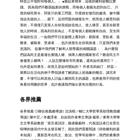
時也公平地對待每個人。」 ●聽起來簡單，這樣的權利卻難以實
踐。 因為我們不斷面臨新的挑戰，而每個人都最先想到自己。 川
普的移民禁令、阿富汗的童工問題、印度婦女慘烈的處境、被中國
強迫失蹤的人……眼下，這些問題持續發生中。然而使人權受到損
害的，不僅僅只是當人在歧視或奴役他人、使人痛苦，甚至在殺害
他人的時候，因為到目前為止，不是每個人都能擁有自由、安全與
幸福的生活，一如我們平日在媒體上看到的：窮困者、受飢者、逃
難者、被毆者、受虐者……也許就發生在你我身邊，只是我們未曾
意識到。 從書中我們將了解和人類尊嚴的相關議題： ．為什麼我
們認為民主是最適合實踐人權、保障人權的國家形式？難道民主不
會傷害人權嗎？ ．人該怎麼擁有市民勇氣，還有如何運用它？ ．
仇外是如何產生，歧視又是如何開始的？ 作者克莉絲汀．舒茲—
萊斯以生活化的例子帶領讀者了解諸如上述抽象的概念。讀完本
書，不僅可以和其他人討論人權與民主的議題，也將會用不同的視
角看待周圍的世界，也許會讓我們做出更有自覺的行為。
各界推薦
各界推薦 ◎聯合推薦總導讀1 沈清楷／輔仁大學哲學系助理教授總
導讀2 陳中芷／本書譯者、自由寫作者專文導讀 楊翠／東華大學華
文文學系副教授「當言者諄諄，聽者藐藐時，代表說話者已在眾生
喧嘩的後現代中失去發言權了。因此我們需要閱讀《捍衛權利的基
本知識》，重新思考在民主、政治、哲學等架構中，我們的素養拼