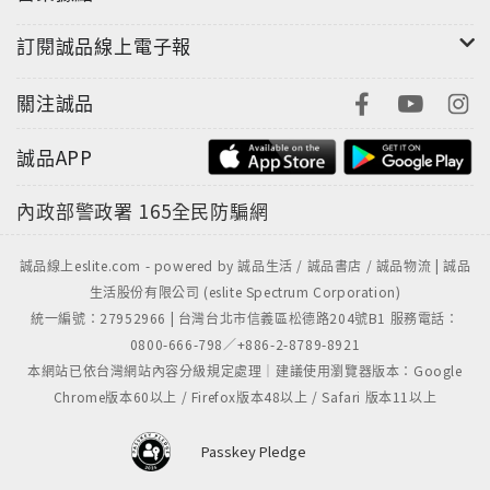
這個父親執筆，經由妻兒形塑的動人故事，核心思想不
訂閱誠品線上電子報
在自閉症或迪士尼動畫，故事是關於一個家庭面對他們
的世界遭顛覆後展現的適應力，是關於韌性、希望和愛
關注誠品
的故事。
誠品APP
一名孩子被困惑、沮喪、沉默所吞噬，在他身處黑暗洞
穴的深處，和家人開始挖掘鑽石，年復一年不斷嘗試一
內政部警政署
165全民防騙網
項不可能的任務：找出一個每個人都能學會的方式，為
生命注入活力，並擁抱最狂熱的夢想，無論那是多麼意
誠品線上eslite.com - powered by 誠品生活 / 誠品書店 / 誠品物流 | 誠品
想不到的夢想。
生活股份有限公司 (eslite Spectrum Corporation)
統一編號：27952966 | 台灣台北市信義區松德路204號B1 服務電話：
0800-666-798／+886-2-8789-8921
本網站已依台灣網站內容分級規定處理｜建議使用瀏覽器版本：Google
Chrome版本60以上 / Firefox版本48以上 / Safari 版本11以上
Passkey Pledge