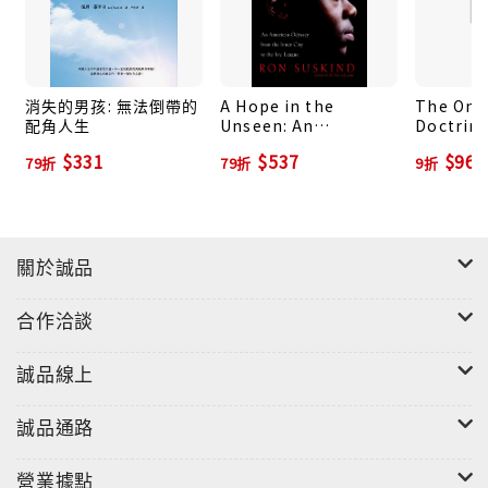
求生故事的開端是，在歐文將滿3歲之際，外表看似正常
且多話的孩子，突然變得沉默，不吃、不睡又哭個不
停；唯一慰藉是發病前喜歡的迪士尼動畫。歐文憑藉聲
音，將幾十部動畫牢記於腦海。故事接下來出現連串驚
消失的男孩: 無法倒帶的
A Hope in the
The One
人突破，父母開始運用動畫對白來與消失的兒子溝通。
配角人生
Unseen: An
Doctrin
American Odyssey
只要你說出一句台詞，歐文會看著你唸出下一句對白；
$331
$537
$967
79折
79折
9折
from the Inner City
但他理解對白的意涵嗎？
to the Ivy League
如一位自閉症專家形容，歐文的雙親「為了拯救孩
子」，一頭栽進「愛麗絲夢遊仙境的兔子洞」；但過沒
關於誠品
多久，究竟是誰救誰已搞不清楚了。因為他們全家不得
不化身為動畫角色，被迫沉思動畫對白的深層意義——
合作洽談
這是為了跟上歐文的腳步。歷經瘋狂、痛苦、喧鬧的十
誠品線上
年，故事逐漸明朗：在幻想的國度裡，一名不斷低聲咕
噥「被丟下」的男孩，竟是國王、世界的造物主。歐文
誠品通路
發明了一套語言來表達愛和失落、兄弟情誼、美麗的本
質和內心的想法。
營業據點