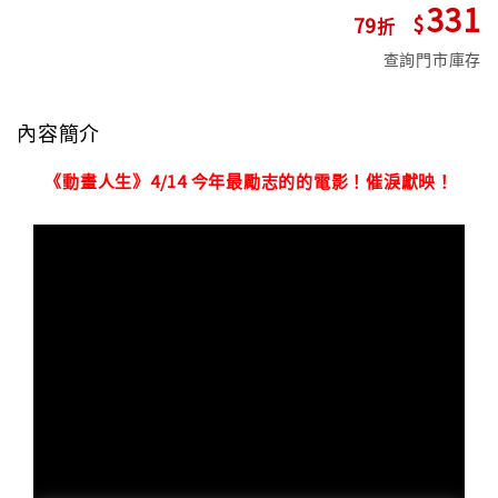
331
79
查詢門市庫存
內容簡介
《動畫人生》4/14 今年最勵志的的電影！催淚獻映！