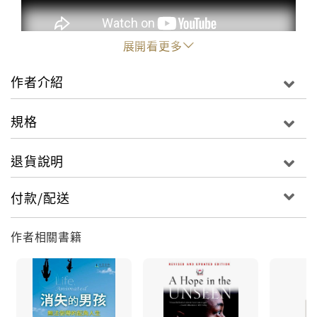
展開看更多
作者介紹
想像一下，如果你的小孩只會模仿迪士尼動畫中人物的
動作、情感和對白來跟大家互動，會是什麼景況？是奇
規格
幻故事？還是惡夢一場？
退貨說明
這是自閉兒歐文．蘇斯金的真實人生，他是普立茲獎記
者榮恩．蘇斯金與自信的妻子柯妮莉亞的兒子。
付款/配送
美國有兩百萬名自閉症患者，他們各異其趣，各有各的
作者相關書籍
天賦和障礙，當中許多潛在能力遭到忽視。歐文和家人
踏上不可逆轉的旅程，在黑暗中他們需仰賴故事才能生
存下去。