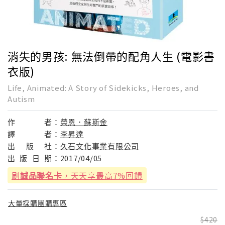
消失的男孩: 無法倒帶的配角人生 (電影書
衣版)
Life, Animated: A Story of Sidekicks, Heroes, and
Autism
作
者：
榮恩．蘇斯金
譯
者：
李昇達
出
版
社：
久石文化事業有限公司
出
版
日
期：
2017/04/05
刷
誠品聯名卡
，天天享最高7%回饋
大量採購團購專區
420