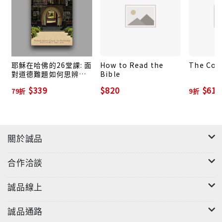
信仰。
耶穌在哈佛的26堂課: 面
How to Read the
The Cou
對道德難題如何思辨、
Bible
如何選擇
$339
$820
$616
79折
9折
關於誠品
合作洽談
誠品線上
誠品通路