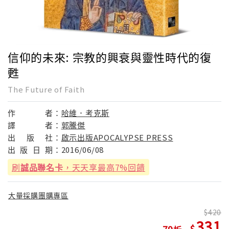
信仰的未來: 宗教的興衰與靈性時代的復
甦
The Future of Faith
作
者：
哈維．考克斯
譯
者：
郭騰傑
出
版
社：
啟示出版APOCALYPSE PRESS
出
版
日
期：
2016/06/08
刷
誠品聯名卡
，天天享最高7%回饋
大量採購團購專區
420
331
79