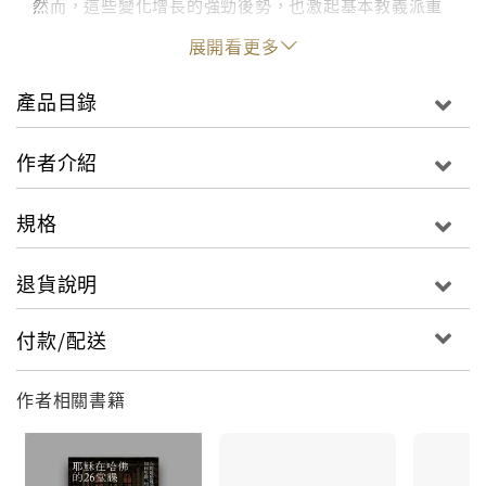
然而，這些變化增長的強勁後勢，也激起基本教義派重
新抬頭，加上快節奏的全球變化，面對這些來勢洶洶的
展開看更多
挑戰，基督宗教還能保有其鮮活、激越的本質嗎？哈
維．考克斯以其獨到的慧眼和敏銳的洞察力，帶領讀者
產品目錄
探索上述這些問題與其他議題。他將基督宗教的歷史分
為三個時期：
作者介紹
．信仰時代：基督宗教最初三個世紀，著重於追隨耶穌
規格
的教誨。
．教理時代：四世紀到二十世紀，強調的是正統與「正
退貨說明
確的教條」。
．聖靈時代：21世紀出現的新潮流，走向忽略教條、打
付款/配送
破不同宗教藩籬的未來。
作者相關書籍
在這三個重要變遷的脈絡下，我們可以更瞭解基督宗教
擺脫教條的緣由與過程。如今，基督宗教與其他宗教傳
統之內，正醞釀著一場與過去迥異的新靈性運動。考克
斯所描繪出的宗教景觀，將激勵我們用全新的方式思考