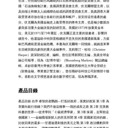
生涯，分別擔任歐巴馬總統的白宮經濟復甦顧問委員會主席、聯合
國「石油換糧食計畫」貪腐調查委員會主席、伏克爾聯盟主席，以
及由瑞士和猶太人組織聯合組成的調查委員會主席，負責調查大屠
殺受害者存放在瑞士各銀行的資產和帳戶，並安排這些遺產的處
分。伏克爾為美國金融史上備受尊崇的傳奇主席，也是極少數親自
參與多項重大金融決策的財經官員。美國於1973年放棄黃金本
位、美元於1971至73年重貶，伏克爾正是主要的規畫者，影響持
續至今。他還協助卡特與雷根總統平息失控的美國通膨風暴，力挺
歐巴馬總統度過金融危機。本書為伏克爾唯一回憶錄，娓娓道來畢
生目睹與親自參與的重大金融事件。克莉斯汀・哈珀（Christine
Harper）資深財經記者、編輯。曾任彭博新聞社主編，負責全球金
融公司報導，現為《彭博巿場》（Bloomberg Markets）雜誌總編
輯。卓妙容臺灣大學會計系畢業，美國密西根州立大學企管碩士
（財務金融、專業會計雙主修）。曾任職矽谷科技公司財務部十餘
年。喜歡在文字裡悠遊多過在數字裡打滾。現為專職譯者。
產品目錄
產品目錄 自序 睿智的老鸚鵡—打造好政府，落實好政策 第 1章 為
享樂向銀行借錢？我們不做這種事──我的成長之路 第 2章 完美教
科書的世界──從求學到「Ｃ級經濟學家」 第 3章 保羅，去幫助這
個國家！──金融職場新鮮人的所見所聞 第 4章 當國家花掉的錢，
比收回來的還多──甘迺迪遇刺後的美元之戰 第 5章 政治獵豹與常