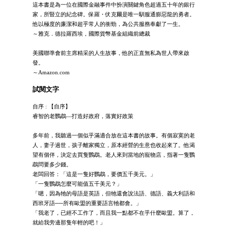
這本書是為一位在國際金融事件中扮演關鍵角色超過五十年的銀行
家，所豎立的紀念碑。保羅・伏克爾是唯一馴服通膨惡龍的勇者。
他以極度的廉潔和超乎常人的衝勁，為公共服務奉獻了一生。
～雅克．德拉羅西埃，國際貨幣基金組織前總裁
美國聯準會前主席精采的人生故事，他的正直無私為世人帶來啟
發。
～Amazon.com
試閱文字
自序 : 【自序】
睿智的老鸚鵡—打造好政府，落實好政策
多年前，我聽過一個似乎滿適合放在這本書的故事。有個寂寞的老
人，妻子過世，孩子離家獨立，原本經營的生意也收起來了。他渴
望有個伴，決定去買隻鸚鵡。老人來到當地的寵物店，指著一隻鸚
鵡問要多少錢。
老闆回答：「這是一隻好鸚鵡，要價五千美元。」
「一隻鸚鵡怎麼可能值五千美元？」
「嗯，因為牠的母語是英語，但牠還會說法語、德語、義大利語和
西班牙語──所有歐盟的重要語言牠都會。」
「我老了，已經不工作了，而且我一點都不在乎什麼歐盟。算了，
就給我旁邊那隻年輕的吧！」