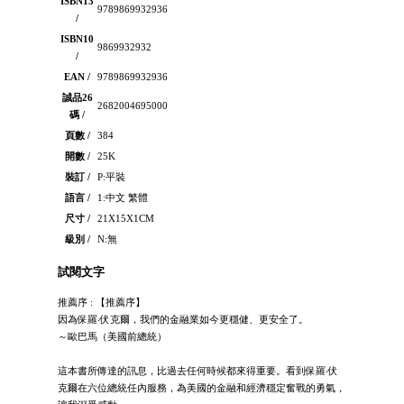
ISBN13
9789869932936
/
ISBN10
9869932932
/
EAN /
9789869932936
誠品26
2682004695000
碼 /
頁數 /
384
開數 /
25K
裝訂 /
P:平裝
語言 /
1:中文 繁體
尺寸 /
21X15X1CM
級別 /
N:無
試閱文字
推薦序 : 【推薦序】
因為保羅‧伏克爾，我們的金融業如今更穩健、更安全了。
～歐巴馬（美國前總統）
這本書所傳達的訊息，比過去任何時候都來得重要。看到保羅‧伏
克爾在六位總統任內服務，為美國的金融和經濟穩定奮戰的勇氣，