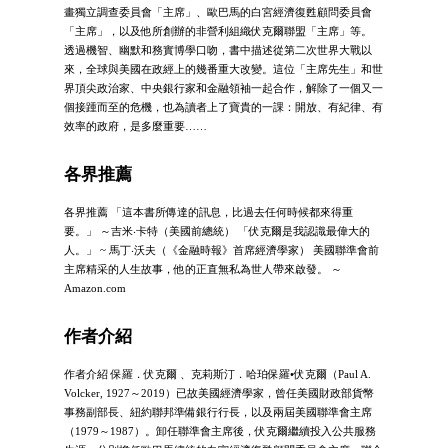
畫獨立調查委員會「主席」、歐巴馬的白宮經濟復甦顧問委員會
「主席」，以及他所創辦的非營利組織伏克爾聯盟「主席」等。
透過機智、幽默和務實博學口吻，書中描述從第二次世界大戰以
來，全球與美國在政經上的幾番重大改變。這位「主席先生」和世
界頂尖政治家、中央銀行家和金融領袖一起合作，解除了一個又一
個接踵而至的危機，也為讀者上了寶貴的一課：開放、有紀律、有
效率的政府，是多麼重要……
各界推薦
各界推薦 「這本書所傳達的訊息，比過去任何時候都來得重
要。」 ～吉米‧卡特（美國前總統） 「伏克爾是我認識最偉大的
人。」 ~ 馬丁‧沃夫（《金融時報》首席經濟學家） 美國聯準會前
主席精采的人生故事，他的正直無私為世人帶來啟發。 ～
Amazon.com
作者介紹
作者介紹 保羅．伏克爾 、克莉斯汀．哈珀保羅•伏克爾（Paul A.
Volcker, 1927～2019）已故美國經濟學家，曾任美國財政部貨幣
事務副部長、紐約聯邦準備銀行行長，以及兩屆美國聯準會主席
（1979～1987）。卸任聯準會主席後，伏克爾繼續投入公共服務