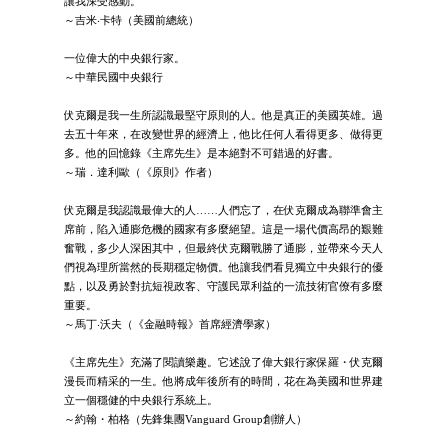
讓我深受感動。
～吉米‧卡特（美國前總統）
一位偉大的中央銀行家。
～中華民國中央銀行
伏克爾是我一生所認識最堅守原則的人。他是真正的美國英雄。過
去五十年來，在改變世界的經濟上，他比任何人看得更多、做得更
多。他的回憶錄《主席先生》是本絕對不可錯過的好書。
～瑞．達利歐（《原則》作者）
伏克爾是我認識最偉大的人……人們忘了，在伏克爾成為聯準會主
席前，陷入通膨危機的國家有多麼絕望。這是一場代價高昂的艱難
奮戰，多少人深困其中，但最終伏克爾戰勝了通膨，並帶來今天人
們視為理所當然的長期穩定物價。他讓我們看見獨立中央銀行的優
點，以及勇於對抗短視政客、守護民眾利益的一流技術官僚有多麼
重要。
～馬丁‧沃夫（《金融時報》首席經濟學家）
《主席先生》充滿了閱讀樂趣。它述說了偉大銀行家保羅・伏克爾
漫長而精采的一生。他將成年後所有的時間，花在為美國和世界建
立一個穩健的中央銀行系統上。
～約翰・柏格（先鋒集團Vanguard Group創辦人）