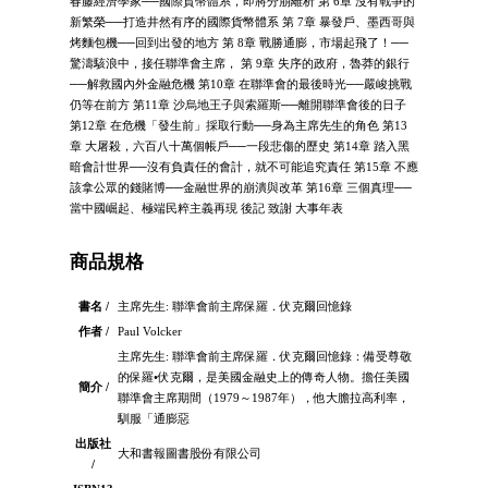
春藤經濟學家──國際貨幣體系，即將分崩離析 第 6章 沒有戰爭的
新繁榮──打造井然有序的國際貨幣體系 第 7章 暴發戶、墨西哥與
烤麵包機──回到出發的地方 第 8章 戰勝通膨，市場起飛了！──
驚濤駭浪中，接任聯準會主席， 第 9章 失序的政府，魯莽的銀行
──解救國內外金融危機 第10章 在聯準會的最後時光──嚴峻挑戰
仍等在前方 第11章 沙烏地王子與索羅斯──離開聯準會後的日子
第12章 在危機「發生前」採取行動──身為主席先生的角色 第13
章 大屠殺，六百八十萬個帳戶──一段悲傷的歷史 第14章 踏入黑
暗會計世界──沒有負責任的會計，就不可能追究責任 第15章 不應
該拿公眾的錢賭博──金融世界的崩潰與改革 第16章 三個真理──
當中國崛起、極端民粹主義再現 後記 致謝 大事年表
商品規格
書名 /
主席先生: 聯準會前主席保羅．伏克爾回憶錄
作者 /
Paul Volcker
主席先生: 聯準會前主席保羅．伏克爾回憶錄：備受尊敬
的保羅•伏克爾，是美國金融史上的傳奇人物。擔任美國
簡介 /
聯準會主席期間（1979～1987年），他大膽拉高利率，
馴服「通膨惡
出版社
大和書報圖書股份有限公司
/