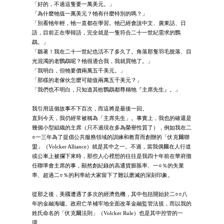
「好的，不過這隻要一萬美元。」
「為什麼牠值一萬美元？牠有什麼特別的嗎？」
「別看牠年輕，牠一直都在學習。牠已經會說中文、廣東話、日
語，目前正在學韓語，完全就是一隻符合二十一世紀需求的鸚
鵡。」
「聽著！我在二十一世紀也活不了多久了。角落那隻羽毛脫落、目
光混濁的老鸚鵡呢？牠很適合我，我就買牠了。」
「我明白，但牠要價兩萬五千美元。」
「那樣的老傢伙怎麼可能值兩萬五千美元？」
「我們也不明白，只知道其他鸚鵡都尊稱牠『主席先生』。」
我引用這個故事不下百次，而這將是最後一回。
直到今天，我仍經常被稱為「主席先生」。事實上，我也的確還是
幾個小型組織的主席（只不過現在多為榮譽性質了），例如我在二
○一三年為了提倡公共服務領域的訓練和教育而創辦的「伏克爾聯
盟」（Volcker Alliance）就是其中之一。不過，當我偶爾在人行道
或公車上被攔下來時，那些人心裡想的往往是我四十年前在華府擔
任聯準會主席的事，顯然創紀錄的高通貨膨脹率、一○％的失業
率、超過二○％的利率給大家留下了難以磨滅的深刻印象。
從那之後，美國遭遇了多次的經濟危機，其中包括開始於二○○八
年的金融海嘯。政府亡羊補牢地全面改革金融監管法規，而以我的
姓氏命名的「伏克爾法則」（Volcker Rule）也是其中控管的一
環。