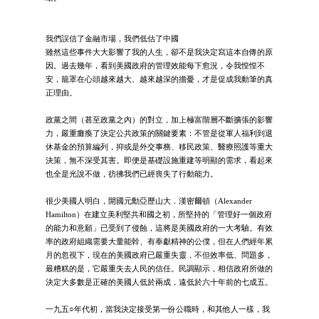
我們誤信了金融市場，我們低估了中國
雖然這些事件大大影響了我的人生，卻不是我決定寫這本自傳的原
因。過去幾年，看到美國政府的管理效能每下愈況，令我惶惶不
安，籠罩在心頭越來越大、越來越深的擔憂，才是促成我動筆的真
正理由。
政黨之間（甚至政黨之內）的對立，加上極富階層不斷擴張的影響
力，嚴重癱瘓了決定公共政策的關鍵要素：不管是從軍人福利到退
休基金的預算編列，抑或是外交事務、移民政策、醫療照護等重大
決策，無不深受其害。即便是基礎設施重建等明顯的需求，看起來
也全是光說不做，彷彿我們已經喪失了行動能力。
很少美國人明白，開國元勳亞歷山大．漢密爾頓（Alexander
Hamilton）在建立美利堅共和國之初，所堅持的「管理好一個政府
的能力和意願」已受到了侵蝕，這將是美國政府的一大考驗。有效
率的政府組織需要大量能幹、有奉獻精神的公僕，但在人們經年累
月的忽視下，現在的美國政府已嚴重失靈，不但效率低、問題多，
最糟糕的是，它嚴重失去人民的信任。民調顯示，相信政府所做的
決定大多數是正確的美國人低於兩成，遠低於六十年前的七成五。
一九五○年代初，當我決定接受第一份公職時，和其他人一樣，我