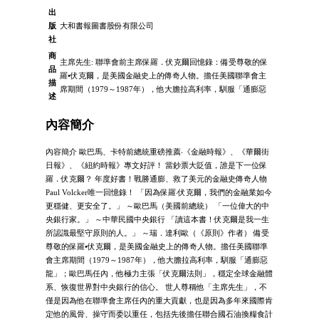
出
版
大和書報圖書股份有限公司
社
商
主席先生: 聯準會前主席保羅．伏克爾回憶錄：備受尊敬的保
品
羅•伏克爾，是美國金融史上的傳奇人物。擔任美國聯準會主
描
席期間（1979～1987年），他大膽拉高利率，馴服「通膨惡
述
內容簡介
內容簡介 歐巴馬、卡特前總統重磅推薦‧《金融時報》、《華爾街
日報》、《紐約時報》專文好評！ 當鈔票大貶值，誰是下一位保
羅．伏克爾？ 年度好書！戰勝通膨、救了美元的金融史傳奇人物
Paul Volcker唯一回憶錄！ 「因為保羅‧伏克爾，我們的金融業如今
更穩健、更安全了。」 ～歐巴馬（美國前總統） 「一位偉大的中
央銀行家。」 ～中華民國中央銀行 「讀這本書！伏克爾是我一生
所認識最堅守原則的人。」 ～瑞．達利歐（《原則》作者） 備受
尊敬的保羅•伏克爾，是美國金融史上的傳奇人物。擔任美國聯準
會主席期間（1979～1987年），他大膽拉高利率，馴服「通膨惡
龍」；歐巴馬任內，他極力主張「伏克爾法則」，穩定全球金融體
系、恢復世界對中央銀行的信心。 世人尊稱他「主席先生」，不
僅是因為他在聯準會主席任內的重大貢獻，也是因為多年來國際肯
定他的風骨、操守而委以重任，包括先後擔任聯合國石油換糧食計