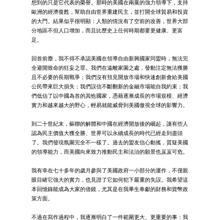
想到的只是它代表的榮譽。那時的美國在兩黨的強力領導下，支持
歐洲的經濟復甦，幫助自由世界重建民主，並打開全球貿易和投資
的大門。結果似乎很明顯：人類的情況有了空前的改善，世界大部
分地區不但人口增加，而且比歷史上任何時期都要更健康、更富
足。
回首前塵，我不得不承認美國在領導自由新興國家同盟時，無法完
全避開致命的狂妄之罪。我們在遠離家園之處，發動注定無法獲勝
且不必要的長期戰爭；我們沒有預見開放市場和快速創新會給美國
公民帶來巨大損失；我們誤信不斷翻新的金融市場能自我約束；我
們低估了以中國為首的其他國家，憑藉逐漸成長的巿場規模、經濟
實力和越來越大的野心，輕易就能威脅到美國傲視全球的影響力。
到二十世紀末，蘇聯的解體和中國在經濟開放後的崛起，讓有些人
認為民主價值大獲全勝、世界可以永續成長的時代已經走到盡頭
了。我們發現氛圍完全不一樣了。過去的盟友信心動搖，質疑美國
的領導能力，而美國向來致力推動民主和法治的願景也岌岌可危。
我有幸在七十多年的歲月參與了美國政府一小部分的運作，不僅親
眼目睹它強大的實力，也見證了它如何犯下嚴重的失誤。我希望這
本回憶錄能成為大家的借鏡，尤其是在我畢生奉獻的財務和貨幣政
策方面。
不過在寫作過程中，我逐漸明白了一件範圍更大、更重要的事：我