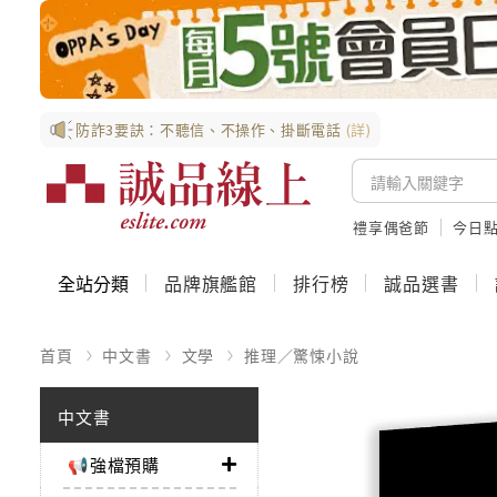
防詐3要訣：不聽信、不操作、掛斷電話
(詳)
禮享偶爸節
今日
全站分類
品牌旗艦館
排行榜
誠品選書
首頁
中文書
文學
推理／驚悚小說
中文書
📢強檔預購