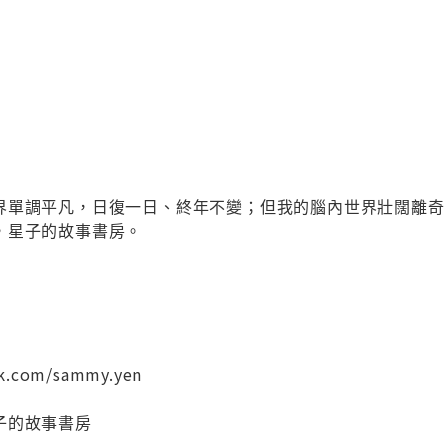
界單調平凡，日復一日、終年不變；但我的腦內世界壯闊離奇
，星子的故事書房。
ok.com/sammy.yen
子的故事書房