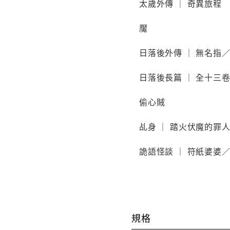
太歲外傳 ｜ 奇異旅程
魘
日落後外傳 ｜ 無名
日落後長篇 ｜ 全十三
偷心賊
乩身 ｜ 踏火伏魔的
詭語怪談 ｜ 符紙婆
規格