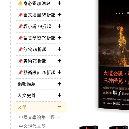
☀️身心靈加油站
📌圖文漫畫85折起
📌輕小說79折起
📌語言學習79折起
📌飲食79折起
📌美術79折起
📌藝術設計79折起
編輯推薦
人文史哲
文學
中國文學論集／經典作品
中文現代文學