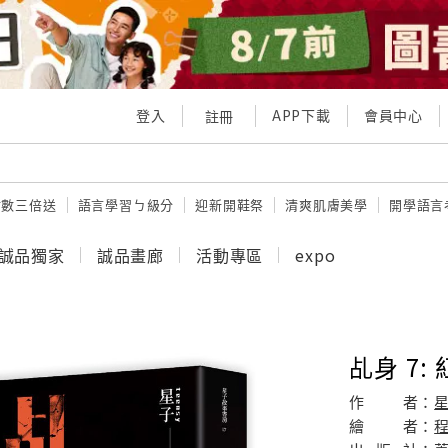
登入
APP下載
會員中心
註冊
點數三倍送
語言學習ㄅ級分
迎新開鞋祭
清爽肌膚美學
開學語言
誠品獨家
誠品畫廊
活動專區
expo
乩身 7:
作
者：
繪
者：