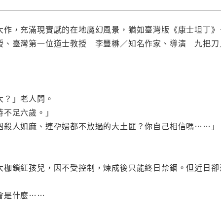
大作，充滿現實感的在地魔幻風景，猶如臺灣版《康士坦丁》
授、臺灣第一位道士教授 李豐楙／知名作家、導演 九把刀
大？」老人問。
時不足六歲。」
個殺人如麻、連孕婦都不放過的大土匪？你自己相信嗎……」
大枷鎖紅孩兒，因不受控制，煉成後只能終日禁錮。但近日卻
會是什麼……