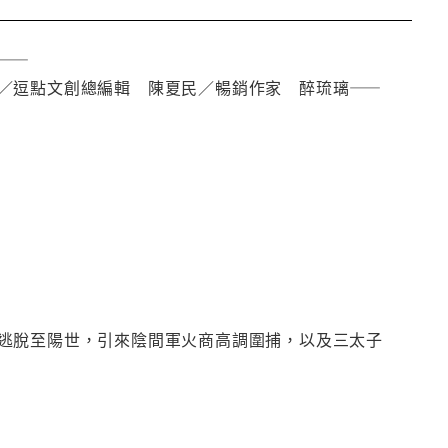
——
／逗點文創總編輯 陳夏民／暢銷作家 醉琉璃——
逃脫至陽世，引來陰間軍火商高調圍捕，以及三太子