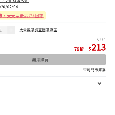
蓋亞文化有限公司
020/02/04
卡
，天天享最高7%回饋
大量採購請至團購專區
270
213
79
無法購買
查詢門市庫存