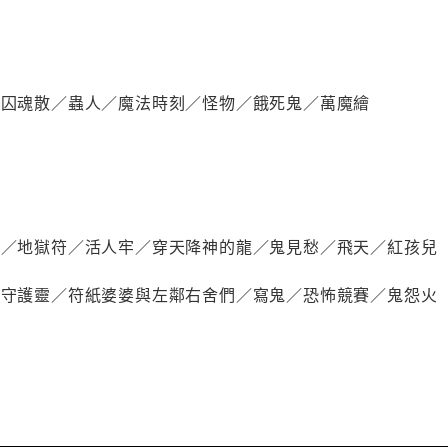
指／囚魂散／蟲人／魔法時刻／怪物／餓死鬼／萬魔繪
卷
罪人／地獄符／活人牢／穿天降神的龍／鬼見愁／飛天／紅孩兒
婆／守護靈／符紙婆婆與左鄰右舍們／寫鬼／恐怖競賽／鬼怨火