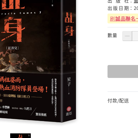
出
版
社：
出
版
日
期：
2
刷
誠品聯名
數量
付款/配送