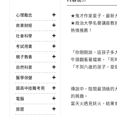
心理勵志
★鬼才作家星子，最新
★政治大學名譽講座教
商業財經
熱情推薦！
社會科學
考試用書
「你剛剛說，這孩子多
親子教養
牛頭翻看著檔案，「死
「不到六歲的孩子，是
自然科普
醫學保健
國高中技職考用
傳說中，陰間最頂級的
的興趣。
電腦
當天火遇見妖火，結果
旅遊