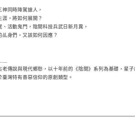
三神同時降駕搶人，
生涯，將如何展開？
屍、活動鬼門，陰間科技兵武日新月異，
的乩身們，又該如何因應？
＿＿
古老傳說與現代鄉愁，以十年前的《陰間》系列為基礎，星子
於臺灣特有善惡信仰的原創類型。