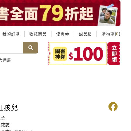
我的訂單
收藏商品
優惠券
誠品點
購物車(
)
0
考用展
 紅孩兒
星子
程威誌