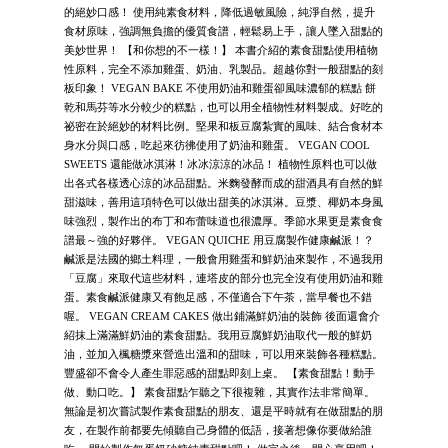
的絕妙口感！ 使用純素食材料，降低過敏風險，純淨自然，提升
食材原味，強調無負擔的優質食譜，輕鬆易上手，讓人墜入甜點的
美妙世界！ 【和你想的不一樣！】 本書介紹的素食甜點使用植物
性原料，完全不添加雞蛋、奶油、乳製品。超越你對一般甜點的刻
板印象！ VEGAN BAKE 不使用奶油和雞蛋卻風味濃郁的糕點 餅
乾和馬芬等水分較少的糕點，也可以用全植物性材料製成。好吃的
祕密在於絕妙的材料比例。堅果和板豆腐紮實的風味、結合食材本
身水分與口感，吃起來彷彿使用了奶油和雞蛋。 VEGAN COOL
SWEETS 還能做冰淇淋！冰冰涼涼的冰品！ 植物性原料也可以做
出各式各樣透心涼的冰品甜點。米麴發酵而成的甜酒具有自然的鮮
甜滋味，善用這項特色可以做出甜美的冰淇淋。豆漿、椰奶本身風
味強烈，製作出的布丁和布蕾味道也很濃厚。季節水果更是素食食
譜最～強的好夥伴。 VEGAN QUICHE 用豆腐製作健康鹹派！？
鹹派是法國的鄉土料理，一般會用雞蛋和鮮奶油來製作，不過我用
「豆腐」來取代這些材料，連塔皮的部分也完全沒有使用奶油和雞
蛋。素食鹹派健康又有飽足感，不僅適合下午茶，當早餐也不錯
喔。 VEGAN CREAM CAKES 做出鋪滿鮮奶油的裝飾 後面還會介
紹抹上滿滿鮮奶油的素食甜點。我用豆腐鮮奶油取代一般的鮮奶
油，並加入楓糖漿來營造出溫和的甜味，可以用來裝飾各種糕點。
豐盛卻不會令人產生罪惡感的甜點即刻上桌。 【素食甜點！動手
做、動口吃。】 素食甜點乍聽之下很複雜，其實作法非常簡單。
無論是初次嘗試製作素食甜點的朋友、還是平時就有在做甜點的朋
友，在製作前都要先傾聽自己身體的低語，接著想像你要做給誰