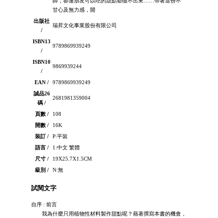
師，卻連朋友可以吃的甜點都做不出來……帶著這份不
甘心及無力感，開
出版社
瑞昇文化事業股份有限公司
/
ISBN13
9789869939249
/
ISBN10
9869939244
/
EAN /
9789869939249
誠品26
2681981359004
碼 /
頁數 /
108
開數 /
16K
裝訂 /
P:平裝
語言 /
1:中文 繁體
尺寸 /
19X25.7X1.5CM
級別 /
N:無
試閱文字
自序 : 前言
我為什麼只用植物性材料製作甜點呢？藉著撰寫本書的機會，