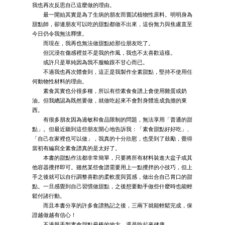
我也再次反思自己這麼做的理由。
最一開始其實是為了生病的朋友而嘗試植物性原料。明明身為
甜點師，卻連朋友可以吃的甜點都做不出來，這份無力與焦慮直至
今日仍令我無法釋懷。
而現在，我再也無法做甜點給那位朋友吃了。
但沉浸在傷感裡並不是我的作風，我也不太喜歡這樣。
或許只是單純因為我不服輸跟不甘心而已。
不過我也再次體會到，這正是我製作全素甜點，堅持不使用任
何動物性材料的理由。
素食其實也分很多種，所以有些素食食譜上會使用雞蛋或奶
油。但我總認為既然要做，就做吃起來不會對身體造成負擔的東
西。
有很多朋友因為過敏和食品限制的問題，無法享用「普通的甜
點」。但最近聽到這些朋友開心地告訴我：「素食甜點好好吃」、
「自己在家裡也可以做」，我真的十分欣慰，也受到了鼓勵，覺得
當初有編寫全素食譜真的是太好了。
本書的甜點作法都非常簡單，只要將所有材料裝進大盆子或其
他容器攪拌即可。雖然某些食譜需要用上一點攪拌的小技巧，但上
手之後就可以自行調整喜歡的柔軟度與質感，做出合自己胃口的甜
點。一旦感覺到自己習慣做甜點，之後想要動手做些什麼時也能輕
鬆付諸行動。
而且本書分享的許多食譜熟記之後，三兩下就能輕鬆完成，保
證越做越有信心！
不過親手製素食甜點最棒的地方，還是吃起來健康。