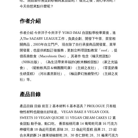
吃。 開始製作無蛋奶砂糖純素甜點吧！ 做完之後，開心享用吧！
今天你想來點什麼呢？
作者介紹
作者介紹 今井洋子今井洋子 YOKO IMAI 自甜點學校畢業後，進
入The SAZABY LEAGUE工作，負責企劃、開發下午茶、茶室相
關商品，2003年自立門戶。 現在除了自行承接商品開發案、菜單
開發案，也提供糕點訂做服務，更創立料理甜點教室「roof」，提
倡長壽飲食（Macrobiotic Diet）。其著作 包含《極天然甜點》
（NHK出版）、《為生活帶來幸福的Q軟米麵粉甜點》（家之光協
會）、《鬆軟軟馬芬＆轉圈圈司康》（主婦之友社）、《零蛋奶養
生磅蛋糕》（河出書房新社）、《極品夢幻無糖聖代》（主婦之友
社）等。
產品目錄
產品目錄 目錄 前言 2 基本材料 6 基本器具 7 PROLOGUE 只有植
物性材料也能做出好味道。 VEGAN BAKE 8 VEGAN COOL
SWEETS 10 VEGAN QUICHE 11 VEGAN CREAM CAKES 12 素
食甜點 動手做。動口吃。 番茶核桃司康 14 葡萄乾司康 16 巧克力
檸檬司康 18 偽起司蛋糕 原味 20、22 偽起司蛋糕 蘋果 21、23 綜
合水果奶酥 24 腰果胡椒餅乾 28、30 杏仁餅乾 28、31 榛果巧克力