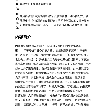
版
瑞昇文化事業股份有限公司
社
商
無蛋奶砂糖! 零負擔純素甜點: 低敏性食材、純植物配方、最
品
簡單作法! 健康甜點飲食新觀念：明明身為甜點師，卻連朋友
描
可以吃的甜點都做不出來……帶著這份不甘心及無力感，開
述
內容簡介
內容簡介 明明身為甜點師，卻連朋友可以吃的甜點都做不出
來…… 帶著這份不甘心及無力感， 開創甜點的新篇章！ 不使用
蛋、乳製品、白砂糖，讓身體輕鬆無負擔～ 【只有植物性材料，
也能做出好味道。】 許多朋友因為過敏或其他身體因素，而無法
盡情享用甜點，無法即時分享的快樂，讓人多了去多沮喪感，生活
似乎也少了幾分樂趣。 如果這些限制不再是問題，如果用純植物
性材料製作甜點，會是怎麼樣的呢？ 純植物性的材料常常會被認
為價格高昂、或取得不易，造成製作上的困難重重，難以常識。
但其實現今社會下，材料資源得取得越發方便，要製作純植物原料
的甜點已經不再是麻煩事了，只是大家仍被「普通甜點」的框架所
限制，認為甜點就是要加蛋、牛奶，才會擁有濃醇香的味道……
對於改變，人們都是害怕的。 經由多年的嘗試及對於甜點的熱愛
促成了這本書，製作出讓所有人都可以吃、喜歡吃、且感到幸福的
甜點。 更擬仿起司、冰淇淋……等等，高禁忌食品，口味無偏差