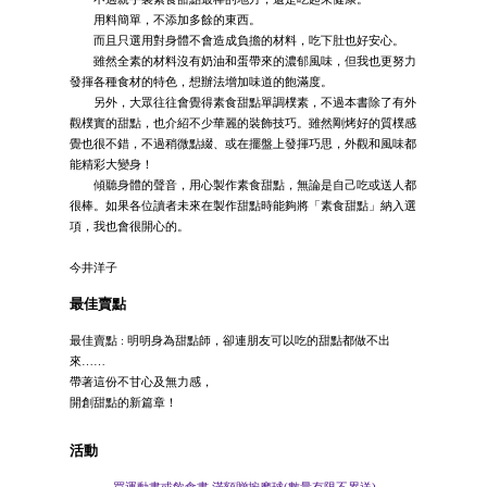
用料簡單，不添加多餘的東西。
而且只選用對身體不會造成負擔的材料，吃下肚也好安心。
雖然全素的材料沒有奶油和蛋帶來的濃郁風味，但我也更努力
發揮各種食材的特色，想辦法增加味道的飽滿度。
另外，大眾往往會覺得素食甜點單調樸素，不過本書除了有外
觀樸實的甜點，也介紹不少華麗的裝飾技巧。雖然剛烤好的質樸感
覺也很不錯，不過稍微點綴、或在擺盤上發揮巧思，外觀和風味都
能精彩大變身！
傾聽身體的聲音，用心製作素食甜點，無論是自己吃或送人都
很棒。如果各位讀者未來在製作甜點時能夠將「素食甜點」納入選
項，我也會很開心的。
今井洋子
最佳賣點
最佳賣點 : 明明身為甜點師，卻連朋友可以吃的甜點都做不出
來……
帶著這份不甘心及無力感，
開創甜點的新篇章！
活動