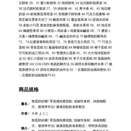
豆餅乾 28、31 薑汁軟餅乾 32 簡易餅乾 34 法式鄉村蘋果派 36、
38 法式鄉村藍莓派 37、39 肉桂捲 40、42 摩卡捲 40、43 地瓜椰
奶湯 44 鮮桃番茄薄荷湯 45 杏桃椰子餅乾棒 46 巧克力燕麥棒 48
黑芝麻豆漿寒天布丁 50 酪梨布蕾 52 覆盆莓果凍 54 甜酒冰淇淋
56 多點小巧思 素食甜點麻雀變鳳凰。 新鮮水果塔 58、60 地瓜塔
64 楓糖堅果塔 66 小番茄＋馬鈴薯＋蒔蘿風味鹹派 68、71 蘑菇＋
大蔥＋橄欖風味鹹派 68、71 鹹派皮的作法 70 酸櫻桃奶酥馬芬
72、74 紅蘿蔔葡萄乾馬芬 72、76 香蕉巧克力馬芬 73、77 巧克力
蛋糕 80 香蕉蛋糕 82 蔓越莓磅蛋糕 84 檸檬磅蛋糕 86 椰子蛋糕 88
可可鮮奶油三明治 90、93 雙層夾心蛋糕 91、93 大片海绵蛋糕作
法 92 杏仁小蛋糕 94 抹茶杏桃蛋糕 96 李子方形蛋糕 98 推薦材料
總整理 102 COLUMN 簡易奶酥作法 26 調理水果與醃拌水果 27 糖
霜基礎作法 43 原味豆腐鮮奶油作法 62 ・豆腐鮮奶油風味變化 63
・豆腐鮮奶油裝飾技巧 63
商品規格
無蛋奶砂糖! 零負擔純素甜點: 低敏性食材、純植物配
書名 /
方、最簡單作法! 健康甜點飲食新觀念
作者 /
今井 ようこ
無蛋奶砂糖! 零負擔純素甜點: 低敏性食材、純植物配
方、最簡單作法! 健康甜點飲食新觀念：明明身為甜點
簡介 /