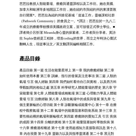
芭芭拉教授人類能量場、療癒與通靈課程以及工作坊。她在美國、
加拿大和歐洲等多地開設工作坊，她在紐約市與紐約州的東漢普敦
自行開業*。芭芭拉為紐約州腓尼基城「道途工作」靈修課程社群
（Pathwork Community）的會員之一。*譯註：芭芭拉於一九八二
年成立的療癒學校獲得美國政府立案，並可頒發正式學士學位。■
譯者簡介呂忻潔 Miranda身心靈的探索者、工作者與分享者。黃詩
欣 Sophie曾經是工程師，埋首coding的世界，而立之年時決心嘗試
翻轉人生，現從事法文／英文翻譯與編輯相關工作。
產品目錄
產品目錄 第一篇 生活在能量星球上 第一章 我的療癒經驗 第二章
如何使用本書 第三章 訓練、指引的發展及注意事項 第二篇 人類的
氣場 引言 個人經驗 第四章 我們如何看待自己與實相，以及西方科
學觀點間的相似之處 第五章 科學研究人體能量場的歷史 第六章 宇
宙能量場 第七章 人體能量場或稱氣場 第三篇 心理動力學及人體能
量場 引言 治療經驗 第八章 人類在氣場中的成長與發展 第九章 七
個主要脈輪的心理功能 第十章 診斷脈輪或能量中心 第十一章 在療
程中觀察氣場 第十二章 氣場中的能量阻塞和防衛系統 第十三章 主
要性格結構的氣場和脈輪模式 第四篇 療癒師的覺知工具 引言 疾病
的成因 第十四章 分離的實相 第十五章 能量阻塞如何導致疾病 第
十六章 療癒過程概述 第十七章 使用超感知力直接取得訊息 第十八
章 內在視覺 第十九章 靈聽力以及與指導靈溝通 第二十章 黑元對