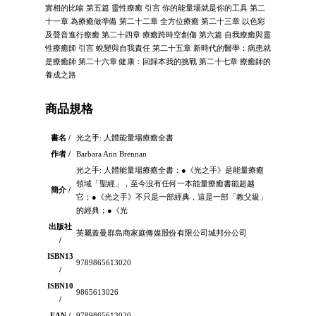
實相的比喻 第五篇 靈性療癒 引言 你的能量場就是你的工具 第二
十一章 為療癒做準備 第二十二章 全方位療癒 第二十三章 以色彩
及聲音進行療癒 第二十四章 療癒跨時空創傷 第六篇 自我療癒與靈
性療癒師 引言 蛻變與自我責任 第二十五章 新時代的醫學：病患就
是療癒師 第二十六章 健康：回歸本我的挑戰 第二十七章 療癒師的
養成之路
商品規格
書名 /
光之手: 人體能量場療癒全書
作者 /
Barbara Ann Brennan
光之手: 人體能量場療癒全書：●《光之手》是能量療癒
領域「聖經」，至今沒有任何一本能量療癒書能超越
簡介 /
它；●《光之手》不只是一部經典，這是一部「教父級」
的經典；●《光
出版社
英屬蓋曼群島商家庭傳媒股份有限公司城邦分公司
/
ISBN13
9789865613020
/
ISBN10
9865613026
/
EAN /
9789865613020