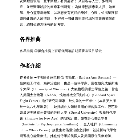
及療癒新領域「雙手療癒」有興趣者； 來自各界人士、多種病
症，並經醫學驗證的療癒案例研究； 為健康照護專業人員、治療
師、身心靈療癒老師，以及想要有更好的身體、心理，並渴望獲得
靈性健康的人所撰寫； 對任何一種健康照護領域的專業療癒師而
言，絕對值得您擁有的參考書。
各界推薦
各界推薦 ◎聯合推薦上官昭儀阿喀許胡茵夢崔玖許瑞云
作者介紹
作者介紹 ■作者簡介芭芭拉‧安‧布藍能（Barbara Ann Brennan）一
位療癒工作者、精神治療師，也是一位科學家。當在她完成威斯康
辛大學（University of Wisconsin）大氣物理的碩士學位之後，曾進
入美國太空總署（NASA）戈達德太空飛航中心（Goddard Space
Flight Center）擔任研究科學家。於先前的十五年中（本書英文版
於一九八七年出版），她持續在人類能量場的學習與工作。芭芭拉
曾參與美國賓州費城的爵碩大學（Drexel University）與新時代學
會（Institute for New Age）的研究計畫。她在身心整合學會
（Institute for Psychophysical Synthesis）、全人社群（Community
of the Whole Person）接受生命能量治療之訓練，並於新時代學會
研習核心能量療法。她也曾侍學於美國人及美國原住民療癒師。