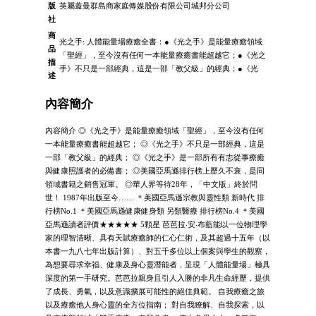
版
英屬蓋曼群島商家庭傳媒股份有限公司城邦分公司
社
商
光之手: 人體能量場療癒全書：●《光之手》是能量療癒領域
品
「聖經」，至今沒有任何一本能量療癒書能超越它；●《光之
描
手》不只是一部經典，這是一部「教父級」的經典；●《光
述
內容簡介
內容簡介 ◎《光之手》是能量療癒領域「聖經」，至今沒有任何
一本能量療癒書能超越它； ◎《光之手》不只是一部經典，這是
一部「教父級」的經典； ◎《光之手》是一部所有有志從事療癒
與健康照護者的必備書； ◎美國亞馬遜排行榜上歷久不衰，是同
領域書籍之銷售冠軍。 ◎華人界等待28年，「中文版」終於問
世！ 1987年出版至今…… ＊美國亞馬遜宗教與靈性類 新時代 排
行榜No.1 ＊美國亞馬遜健康健身類 另類醫療 排行榜No.4 ＊美國
亞馬遜讀者評價★★★★★ 5顆星 芭芭拉‧安‧布藍能以一位物理學
家的理智清晰、具有天賦療癒師的仁心仁術，及其超過十五年（以
本書一九八七年出版計算）、對五千多位以上個案與學生的觀察，
為想要尋求幸福、健康及身心靈潛能者，呈現「人體能量場」極具
深度的第一手研究。芭芭拉親身且引人入勝的非凡生命經歷，提供
了成長、勇氣，以及意識擴展可能性的絕佳典範。 自我療癒之旅
以及療癒他人身心靈的全方位指南； 對自我瞭解、自我探索，以