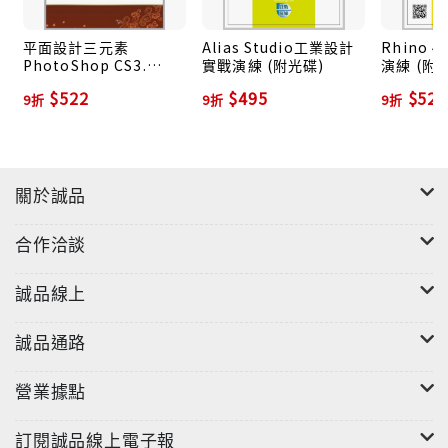
平面設計三元素
Alias Studio工業設計
Rhino
PhotoShop CS3.
實戰演練 (附光碟)
演練 (附
Illustrator CS3.
$522
$495
$522
9折
9折
9折
InDesign CS3 (附
VCD)
關於誠品
合作洽談
誠品線上
誠品通路
營業據點
訂閱誠品線上電子報