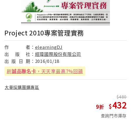
Project 2010專案管理實務
作
者：
elearningDJ
出
版
社：
經瑋國際股份有限公司
出
版
日
期：
2016/01/18
刷
誠品聯名卡
，天天享最高7%回饋
大量採購團購專區
480
432
9
查詢門市庫存