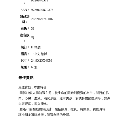
9620870379
/
EAN /
9789620870378
誠品26
2682029785007
碼 /
頁數 /
38
注音版
否
/
裝訂 /
H:精裝
語言 /
1:中文 繁體
尺寸 /
24.9X23X4CM
級別 /
N:無
最佳賣點
最佳賣點 : 本書特色
·圖解14個人體知識主題，從生命的開始到寶寶的出生，我們的肌
肉、心臟、血液、消化系統，還有男孩、女孩身體的區別等，知識
內容豐富，深入淺出。
·超過20個翻動機關設計，包括翻頁、拉頁、轉動頁、觸摸頁等，
讓小朋友邊玩邊學，認識自己的身體。