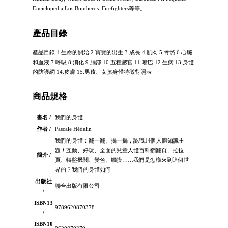
Enciclopedia Los Bomberos: Firefighters等等。
產品目錄
產品目錄 1.生命的開始 2.寶寶的出生 3.成長 4.肌肉 5.骨骼 6.心臟
和血液 7.呼吸 8.消化 9.腦部 10.五種感官 11.嘴巴 12.生病 13.身體
的防護網 14.皮膚 15.男孩、女孩身體特徵對照表
商品規格
書名 /
我們的身體
作者 /
Pascale Hédelin
我們的身體：翻一翻、揭一揭，認識14個人體知識主
題！互動、好玩、全面的兒童人體百科翻翻頁、拉拉
簡介 /
頁、轉盤機關、變色、觸摸……我們是怎樣來到這個世
界的？我們的身體如何
出版社
聯合出版有限公司
/
ISBN13
9789620870378
/
ISBN10