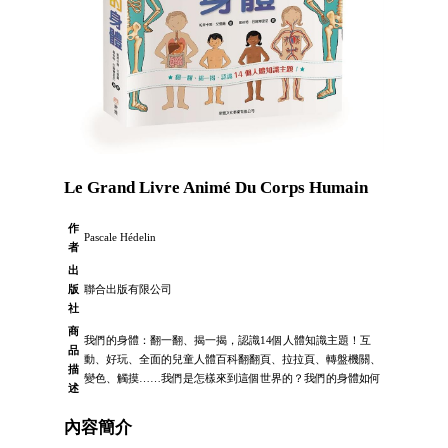
Le Grand Livre Animé Du Corps Humain
作
Pascale Hédelin
者
出
版
聯合出版有限公司
社
商
我們的身體：翻一翻、揭一揭，認識14個人體知識主題！互
品
動、好玩、全面的兒童人體百科翻翻頁、拉拉頁、轉盤機關、
描
變色、觸摸……我們是怎樣來到這個世界的？我們的身體如何
述
內容簡介