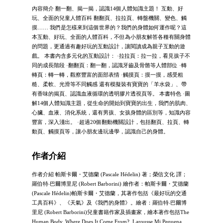
內容簡介 翻一翻、揭一揭，認識14個人體知識主題！ 互動、好
玩、全面的兒童人體百科 翻翻頁、拉拉頁、轉盤機關、變色、觸
摸…… 我們是怎樣來到這個世界的？我們的身體如何運作呢？這
本互動、好玩、全面的人體百科，不但為小朋友解答各種有關身體
的問題，更通過有趣好玩的互動設計，讓閱讀成為親子互動的遊
戲。 本書內含多元化的互動設計： ·拉拉頁：拉一拉，看見孩子不
同的成長階段 ·翻翻頁：翻一翻，認識牙齒及骨骼等人體部位 ·轉
轉頁：轉一轉，觀察豐富的面部表情 ·觸摸頁：摸一摸，感受粗
糙、柔軟、光滑等不同觸感 還有模擬裝有寶寶的「羊水袋」、帶
有香味的揭頁、認識血液循環的透明膠片透視頁等。 本書特色 ·圖
解14個人體知識主題，從生命的開始到寶寶的出生，我們的肌肉、
心臟、血液、消化系統，還有男孩、女孩身體的區別等，知識內容
豐富，深入淺出。 ·超過20個翻動機關設計，包括翻頁、拉頁、轉
動頁、觸摸頁等，讓小朋友邊玩邊學，認識自己的身體。
作者介紹
作者介紹 帕斯卡爾・艾德蘭 (Pascale Hédelin) 著；榮信文化 譯；
羅伯特‧巴爾博里尼 (Robert Barborini) 繪作者：帕斯卡爾・艾德蘭
(Pascale Hédelin)帕斯卡爾・艾德蘭，其著作包括《最好玩的交通
工具百科》、《天氣》及《我們的身體》。繪者：羅伯特‧巴爾博
里尼 (Robert Barborini)兒童書籍作家及插畫家，繪本著作包括The
Human Body, Where Does It Come From?, Larousse Mi Pequena