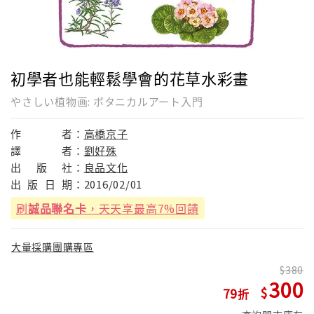
初學者也能輕鬆學會的花草水彩畫
やさしい植物画: ボタニカルアート入門
作
者：
高橋京子
譯
者：
劉好殊
出
版
社：
良品文化
出
版
日
期：
2016/02/01
刷
誠品聯名卡
，天天享最高7%回饋
大量採購團購專區
380
300
79