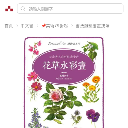
首頁
中文書
📌美術79折起
書法雕塑繪畫技法