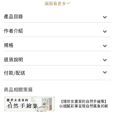
展開看更多
繪製植物畫可以同時享受到繪畫的快樂，及增加植物相
關知識的樂趣。藉由繪圖，可以改變對植物觀察的視
產品目錄
點，因此會發現許多植物的不可思議之處。因此，無論
是喜歡植物的讀者，或想描繪自己親手培養的花草的讀
作者介紹
者，不妨試著一起拿起畫筆，並以輕鬆的心情開始作畫
吧！
規格
退貨說明
付款/配送
商品相關策展
【隱世女畫家的自然手繪集】
以細膩彩筆呈現自然萬象的嶄
新風貌