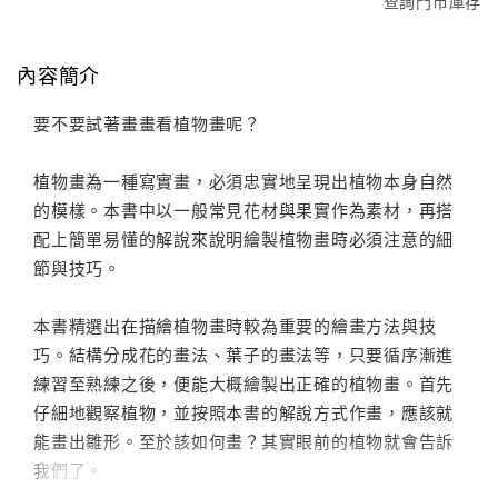
查詢門市庫存
內容簡介
要不要試著畫畫看植物畫呢？
植物畫為一種寫實畫，必須忠實地呈現出植物本身自然
的模樣。本書中以一般常見花材與果實作為素材，再搭
配上簡單易懂的解說來說明繪製植物畫時必須注意的細
節與技巧。
本書精選出在描繪植物畫時較為重要的繪畫方法與技
巧。結構分成花的畫法、葉子的畫法等，只要循序漸進
練習至熟練之後，便能大概繪製出正確的植物畫。首先
仔細地觀察植物，並按照本書的解說方式作畫，應該就
能畫出雛形。至於該如何畫？其實眼前的植物就會告訴
我們了。