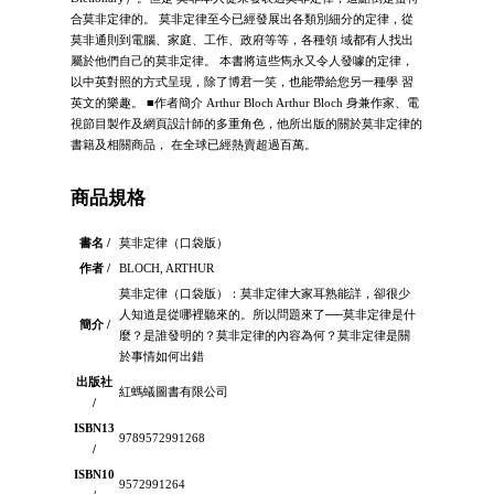
合莫非定律的。 莫非定律至今已經發展出各類別細分的定律，從
莫非通則到電腦、家庭、工作、政府等等，各種領 域都有人找出
屬於他們自己的莫非定律。 本書將這些雋永又令人發噱的定律，
以中英對照的方式呈現，除了博君一笑，也能帶給您另一種學 習
英文的樂趣。 ■作者簡介 Arthur Bloch Arthur Bloch 身兼作家、電
視節目製作及網頁設計師的多重角色，他所出版的關於莫非定律的
書籍及相關商品， 在全球已經熱賣超過百萬。
商品規格
書名 /
莫非定律（口袋版）
作者 /
BLOCH, ARTHUR
莫非定律（口袋版）：莫非定律大家耳熟能詳，卻很少
人知道是從哪裡聽來的。所以問題來了──莫非定律是什
簡介 /
麼？是誰發明的？莫非定律的內容為何？莫非定律是關
於事情如何出錯
出版社
紅螞蟻圖書有限公司
/
ISBN13
9789572991268
/
ISBN10
9572991264