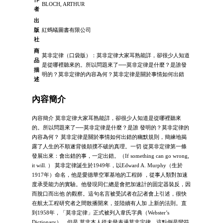
BLOCH, ARTHUR
者
出
版
紅螞蟻圖書有限公司
社
商
莫非定律（口袋版）：莫非定律大家耳熟能詳，卻很少人知道
品
是從哪裡聽來的。所以問題來了──莫非定律是什麼？是誰發
描
明的？莫非定律的內容為何？莫非定律是關於事情如何出錯
述
內容簡介
內容簡介 莫非定律大家耳熟能詳，卻很少人知道是從哪裡聽來
的。所以問題來了──莫非定律是什麼？是誰 發明的？莫非定律的
內容為何？ 莫非定律是關於事情如何出錯的幽默規則，簡練地揭
露了人生的不順遂背後顛撲不破的真理。一切 從莫非定律第一條
發展出來：會出錯的事，一定出錯。（If something can go wrong,
it will. ） 莫非定律誕生於1949年，以Edward A. Murphy（生於
1917年）命名，他是愛德華空軍基地的工程師 ，從事人類對加速
度承受能力的實驗。他發現同仁總是會把加速計的固定器裝反，因
而脫口而出他 的觀察。這句名言被受試者在記者會上引述，很快
在航太工程研究者之間散播開來，並陸續有人加 上新的法則。直
到1958年，「莫非定律」正式被列入韋氏字典（Webster’s
Dictionary）。但是 莫非本人從未發表過莫非定律，這點倒是蠻符