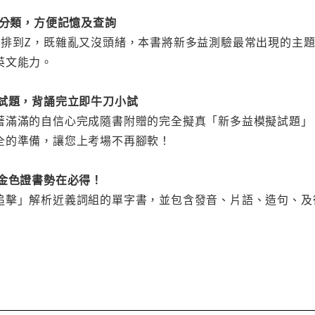
題分類，方便記憶及查詢
A排到Z，既雜亂又沒頭緒，本書將新多益測驗最常出現的主
英文能力。
擬試題，背誦完立即牛刀小試
著滿滿的自信心完成隨書附贈的完全擬真「新多益模擬試題」
全的準備，讓您上考場不再腳軟！
，金色證書勢在必得！
追擊」解析近義詞組的單字書，並包含發音、片語、造句、及