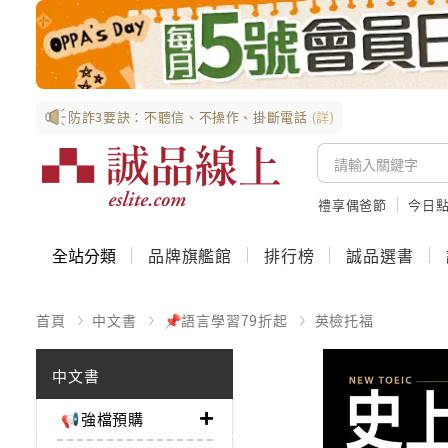
防詐3要訣：不聽信、不操作、掛斷電話
(詳)
禮享偶爸節
今日
全站分類
品牌旗艦館
排行榜
誠品選書
首頁
中文書
📌語言學習79折起
英檢托福
中文書
📢強檔預購