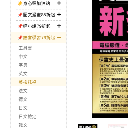
☀️身心靈加油站
📌圖文漫畫85折起
📌輕小說79折起
📌語言學習79折起
工具書
中文
字典
英文
英檢托福
法文
德文
日文
日文檢定
韓文