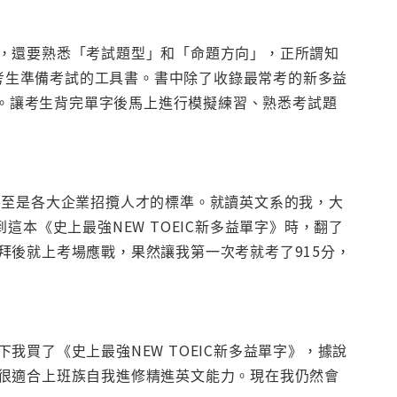
，還要熟悉「考試題型」和「命題方向」，正所謂知
合考生準備考試的工具書。書中除了收錄最常考的新多益
」。讓考生背完單字後馬上進行模擬練習、熟悉考試題
甚至是各大企業招攬人才的標準。就讀英文系的我，大
本《史上最強NEW TOEIC新多益單字》時，翻了
拜後就上考場應戰，果然讓我第一次考就考了915分，
買了《史上最強NEW TOEIC新多益單字》，據說
很適合上班族自我進修精進英文能力。現在我仍然會