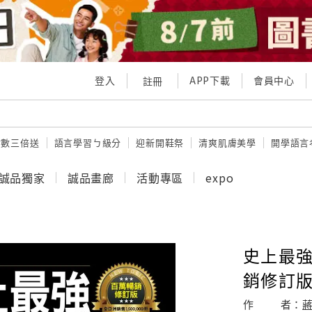
登入
APP下載
會員中心
註冊
點數三倍送
語言學習ㄅ級分
迎新開鞋祭
清爽肌膚美學
開學語言
誠品獨家
誠品畫廊
活動專區
expo
史上最強N
銷修訂版/
作
者：