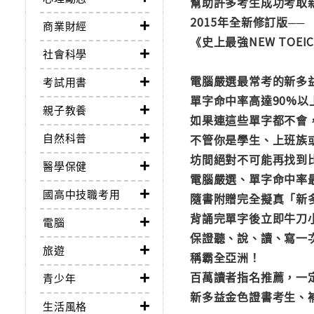
幫助許多考生成功考取
2015年全新修訂版──
商業財經
《史上最強NEW TO
社會科學
電腦嚴選最常考的新多益
考試用書
單字命中率高達90%以
親子教養
如果連這些單字都不會
自然科普
不管你是學生、上班族
坊間絕對不可能再找到
醫學保健
電腦嚴選、單字命中率
國高中技職考用
隨書附贈完全擬真「新
背誦完單字後立即牛刀
電腦
保證聽、說、讀、寫一
旅遊
稱霸全亞洲！
百萬讀者指名推薦，一
青少年
新多益金色證書考生、
生活風格