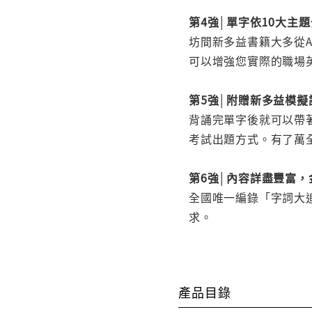
第4強│單字依10大主
坊間新多益書籍大多從
可以增強您實際的職場
第5強│附贈新多益模
背誦完單字後就可以帶
考試出題方式。有了萬
第6強│內容詳盡豐富
全國唯一編錄「字詞大
求。
產品目錄