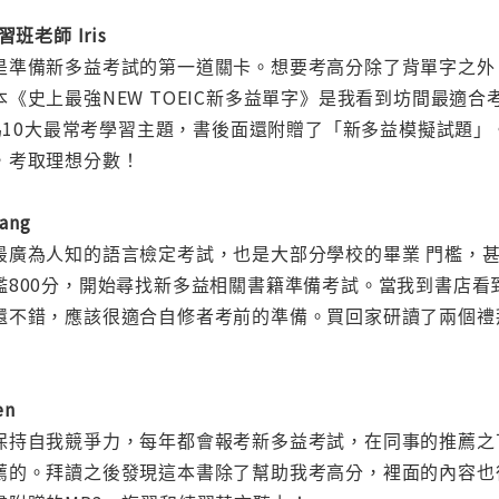
班老師 Iris
是準備新多益考試的第一道關卡。想要考高分除了背單字之外
《史上最強NEW TOEIC新多益單字》是我看到坊間最適
分為10大最常考學習主題，書後面還附贈了「新多益模擬試題
，考取理想分數！
ang
最廣為人知的語言檢定考試，也是大部分學校的畢業 門檻，
800分，開始尋找新多益相關書籍準備考試。當我到書店看到這
還不錯，應該很適合自修者考前的準備。買回家研讀了兩個禮
en
持自我競爭力，每年都會報考新多益考試，在同事的推薦之下我
薦的。拜讀之後發現這本書除了幫助我考高分，裡面的內容也