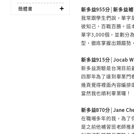
簡體書
新多益955分│新多益補習
我常跟學生們說，單字
彼知己，百戰百勝。這本
單字3,000個，並劃
型，徹底掌握出題趨勢
新多益915分│Jocab W
新多益測驗是台灣目前
四那年為了達到畢業門檻
幾頁覺得裡面內容編排
當然我也順利畢業囉！
新多益870分│Jane Ch
在職場多年的我，為了保
是之前他補習班老師推