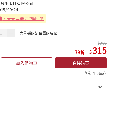
我識出版社有限公司
015/09/24
卡
，天天享最高7%回饋
大量採購請至團購專區
399
315
79
加入購物車
直接購買
查詢門市庫存