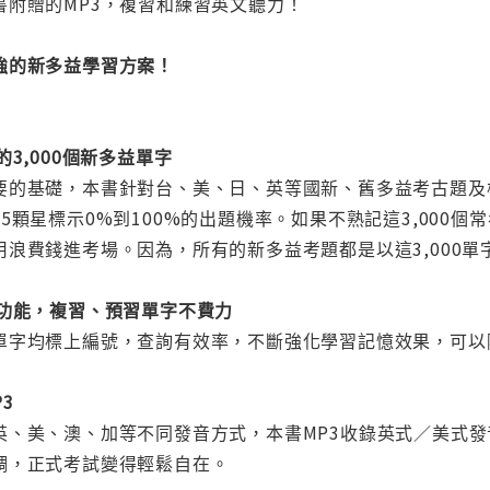
書附贈的MP3，複習和練習英文聽力！
強的新多益學習方案！
3,000個新多益單字
要的基礎，本書針對台、美、日、英等國新、舊多益考古題及模
5顆星標示0%到100%的出題機率。如果不熟記這3,000
浪費錢進考場。因為，所有的新多益考題都是以這3,000單
尋功能，複習、預習單字不費力
單字均標上編號，查詢有效率，不斷強化學習記憶效果，可以
3
英、美、澳、加等不同發音方式，本書MP3收錄英式／美式
調，正式考試變得輕鬆自在。