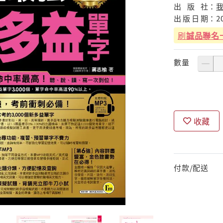
出
版
社：
出
版
日
期：
2
刷
誠品聯名
數量
收藏
付款/配送