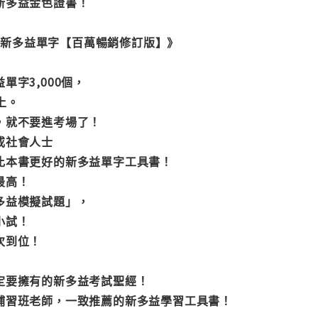
新多益金色證書！
EIC新多益單字【百萬暢銷修訂版】》
單字3,000個，
上。
，就不要進考場了！
或社會人士
比本書更好的新多益單字工具書！
最高！
多益模擬試題」，
小試！
次到位！
定要擁有的新多益考試聖經！
補習班老師，一致推薦的新多益學習工具書！