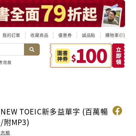
我的訂單
收藏商品
優惠券
誠品點
購物車(
)
0
考用展
EW TOEIC新多益單字 (百萬暢
附MP3)
蔣志榆