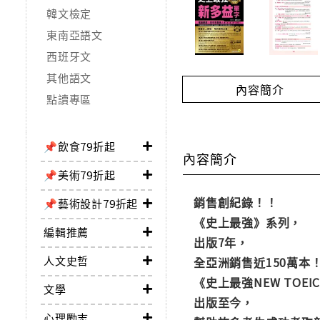
韓文檢定
東南亞語文
西班牙文
其他語文
內容簡介
點讀專區
📌飲食79折起
內容簡介
📌美術79折起
銷售創紀錄！！
📌藝術設計79折起
《史上最強》系列，
編輯推薦
出版7年，
人文史哲
全亞洲銷售近150萬本
《史上最強NEW TOE
文學
出版至今，
心理勵志