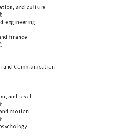
ation, and culture
彙
d engineering
and finance
彙
on and Communication
on, and level
彙
 and motion
彙
 psychology