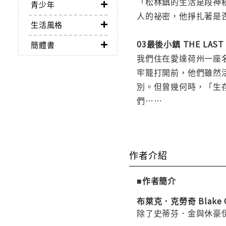
「松林鎮的生活是段神
青少年
人的祕密，他掙扎著是
生活風格
03最後小鎮 THE LAST
簡體書
我們住在愛達荷州一座名為『
牢籠打開前，他們雖然
別。但曾幾何時，「生
們……
作者介紹
■作者簡介
布萊克．克勞奇 Blake C
除了史蒂芬．金與休豪