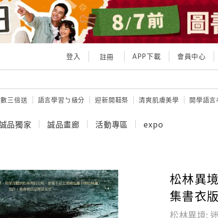
登入
APP下載
會員中心
註冊
點數三倍送
語言學習ㄅ級分
迎新開鞋祭
清爽肌膚美學
開學語言
誠品獨家
誠品畫廊
活動專區
expo
松林異境
集書衣版
松林異境: 迷途