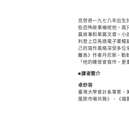
克勞奇一九七八年出生於
些恐怖故事嚇唬他，兩
篇故事和單篇文章。小說《滿
利登上亞馬遜電子書暢
己的寫作風格深受多位
離島》作者丹尼斯•勒
「他的確很會寫作，更
■譯者簡介
卓妙容
臺灣大學會計系畢業，
風險市場共舞》、《福