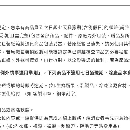
定，您享有商品貨到次日起七天猶豫期(含例假日)的權益(請
受潮)且需完整(包含全部商品、配件、原廠內外包裝、贈品及所
之包裝紙箱將退貨商品包裝妥當，若原紙箱已遺失，請另使用其
字。若原廠包裝損毀將可能被認定為已逾越檢查商品之必要程度，
品正確、外觀可接受，再行拆封，以免影響您的權利；若為產品
理例外情事適用準則」，下列商品不適用七日猶豫期，除產品本
短或解約時即將逾期。(如:生鮮蔬果、乳製品、冷凍冷藏食材、
製化給付。(如:客製印章、鋼筆刻字)
商品或電腦軟體。
位內容或一經提供即為完成之線上服務，經消費者事先同意始提
。(如:內衣褲、襪類、褲襪、刮鬍刀、除毛刀等貼身用品)