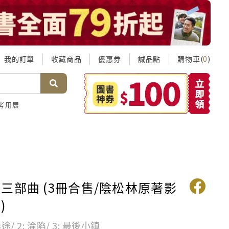
我的訂單
收藏商品
優惠券
誠品點
購物車(
)
0
考用展
三部曲 (3冊合售/陰松林原著影
)
/ 2: 淪陷/ 3: 最後小鎮