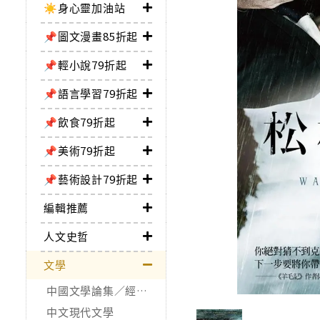
☀️身心靈加油站
📌圖文漫畫85折起
📌輕小說79折起
📌語言學習79折起
📌飲食79折起
📌美術79折起
📌藝術設計79折起
編輯推薦
人文史哲
文學
中國文學論集／經典作品
中文現代文學