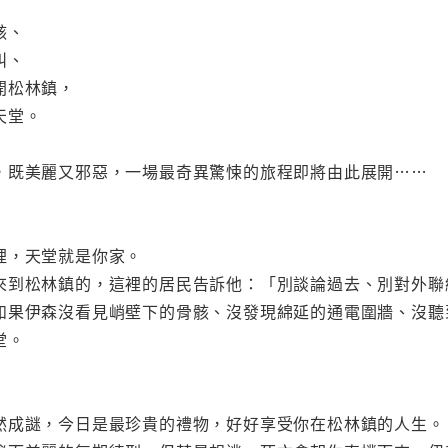
骸、
叫、
開松林鎮，
天堂。
，既美麗又邪惡，一場最奇異驚悚的旅程即將由此展開……
裡，天堂就是你家。
來到松林鎮的，這裡的居民告訴他：「別談論過去、別對外聯
如果伊森沒看見峭壁下的骨骸、沒發現綿延的通電圍牆、沒聽
堂。
然成謎，今日是最珍貴的禮物，好好享受你在松林鎮的人生。