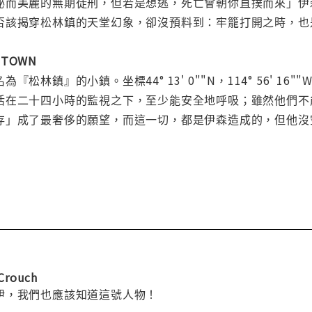
秘而美麗的無期徒刑，但若是想逃，死亡會朝你直撲而來」伊
否該揭穿松林鎮的天堂幻象，卻沒預料到：牢籠打開之時，也
 TOWN
松林鎮』的小鎮。坐標44° 13' 0""N，114° 56' 16
活在二十四小時的監視之下，至少能安全地呼吸；雖然他們不
存」成了最奢侈的願望，而這一切，都是伊森造成的，但他沒
rouch
伊，我們也應該知道這號人物！