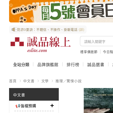
防詐3要訣：不聽信、不操作、掛斷電話
(詳)
禮享偶爸節
今日
全站分類
品牌旗艦館
排行榜
誠品選書
首頁
中文書
文學
推理／驚悚小說
中文書
📢強檔預購