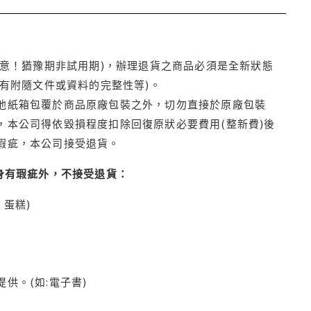
注意！猶豫期非試用期)，辦理退貨之商品必須是全新狀態
有附隨文件或資料的完整性等)。
他紙箱包覆於商品原廠包裝之外，切勿直接於原廠包裝
本公司得依毀損程度扣除回復原狀必要費用(整新費)後
瑕疵，本公司接受退貨。
身有瑕疵外，不接受退貨：
蛋糕)
供。(如:電子書)