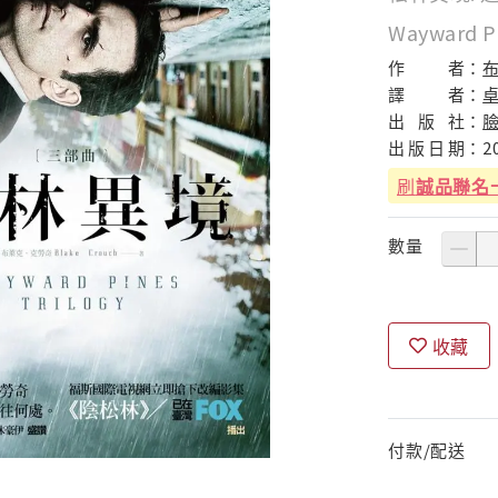
Wayward Pi
作
者：
譯
者：
出
版
社：
出
版
日
期：
2
刷
誠品聯名
數量
收藏
付款/配送