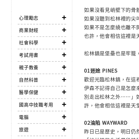
如果沒看見峭壁下的骨
心理勵志
如果沒聽到松林裡的尖
如果不是怎麼繞也離不
商業財經
也許，他會相信這裡是
社會科學
松林鎮是堡壘也是牢籠
考試用書
親子教養
01迷途 PINES
歡迎光臨松林鎮，在這
自然科普
伊森不記得自己是怎麼
醫學保健
別走出松林之外……」
國高中技職考用
許，他會相信這裡是天
電腦
02淪陷 WAYWARD
旅遊
昨日已是歷史，明日仍