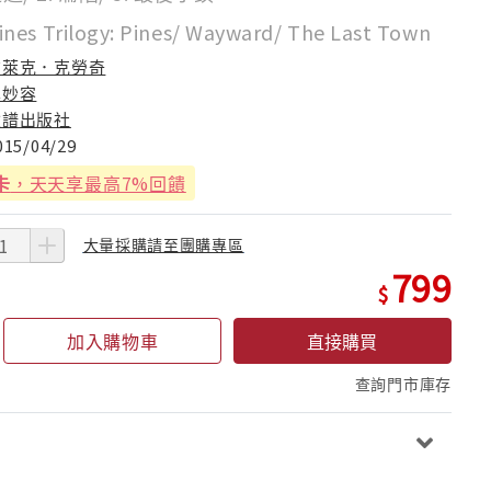
nes Trilogy: Pines/ Wayward/ The Last Town
布萊克．克勞奇
卓妙容
臉譜出版社
015/04/29
卡
，天天享最高7%回饋
大量採購請至團購專區
799
加入購物車
直接購買
查詢門市庫存