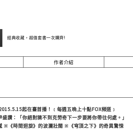
經典收藏，超值套書一次購齊!
作者介紹
015.5.15起在臺首播！﹝每週五晚上十點FOX頻道﹞
伊盛讚：「你絕對猜不到克勞奇下一步要將你帶往何處。」
 ※《時間迴旋》的波瀾壯闊 ※《穹頂之下》的奇異驚悚