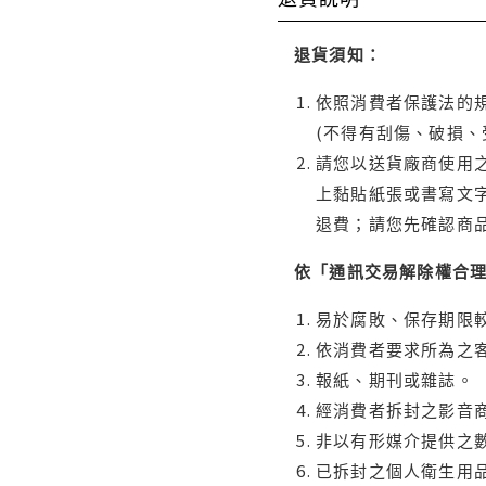
退貨須知：
依照消費者保護法的規
(不得有刮傷、破損、
請您以送貨廠商使用
上黏貼紙張或書寫文
退費；請您先確認商
依「通訊交易解除權合
易於腐敗、保存期限較
依消費者要求所為之客
報紙、期刊或雜誌。
經消費者拆封之影音
非以有形媒介提供之數
已拆封之個人衛生用品