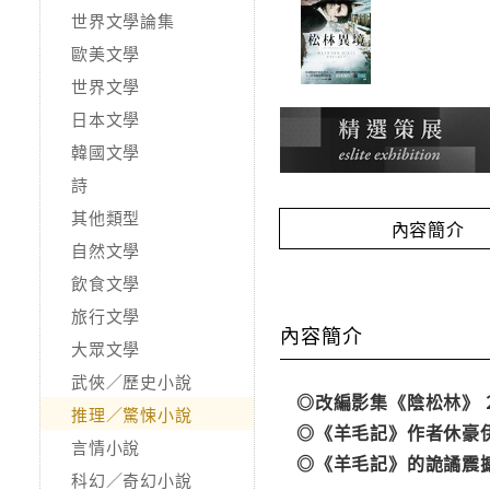
世界文學論集
歐美文學
世界文學
日本文學
韓國文學
詩
其他類型
內容簡介
自然文學
飲食文學
旅行文學
內容簡介
大眾文學
武俠／歷史小說
◎改編影集《陰松林》 2
推理／驚悚小說
◎《羊毛記》作者休豪
言情小說
◎《羊毛記》的詭譎震撼
科幻／奇幻小說