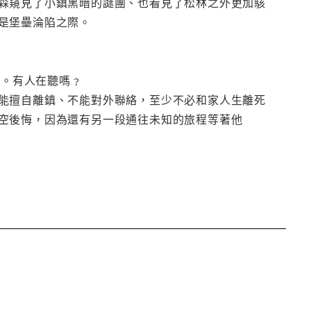
森窺見了小鎮黑暗的謎團、也看見了松林之外更加駭
是堡壘淪陷之際。
""W。有人在聽嗎﹖
能擅自離鎮、不能對外聯絡，至少不必和家人生離死
空後悔，因為還有另一段通往未知的旅程等著他