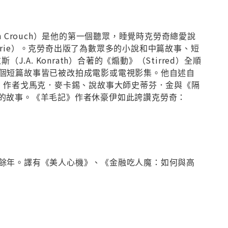
 Crouch）是他的第一個聽眾，睡覺時克勞奇總愛說
rie）。克勞奇出版了為數眾多的小說和中篇故事、短
J.A. Konrath）合著的《煽動》（Stirred）全順
個短篇故事皆已被改拍成電影或電視影集。他自述自
》作者戈馬克．麥卡錫、說故事大師史蒂芬．金與《隔
的故事。《羊毛記》作者休豪伊如此誇讚克勞奇：
餘年。譯有《美人心機》、《金融吃人魔：如何與高